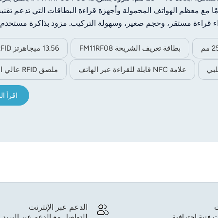
ا بسرعة. يُستخدم على نطاق واسع في إدارة الأصول، ومكافحة التزييف 
البضائع، والتحكم في الوصول، وغيرها من تطبيقات التعرف الذكي بدون
بطاقة تعريف الشريحة FM11RF08
13.56 ميجاهرتز HF RFID
علامة NFC قابلة للقراءة عبر الهاتف
ملصق RFID عالي التردد
اقرأ ال
ت
الدعم عبر الإنترنت
 فنية احترافية.
للتواصل مع الدعم عبر البريد ا