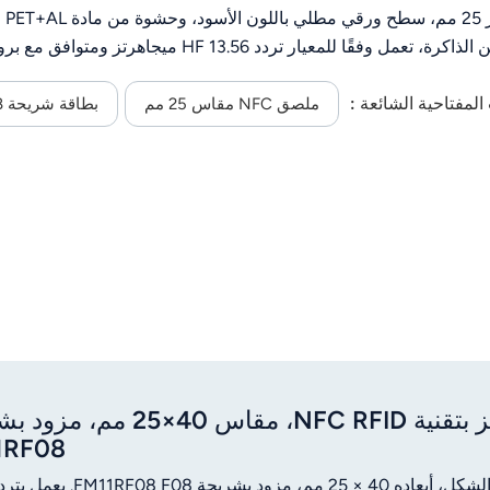
المفتاحية الشائعة :
ملصق NFC مقاس 25 مم
بطاقة شريحة F08
ملصق JT-I4025-HF بتردد 13.56 ميجاهرتز بتقنية NFC RFID، مقا
1RF08