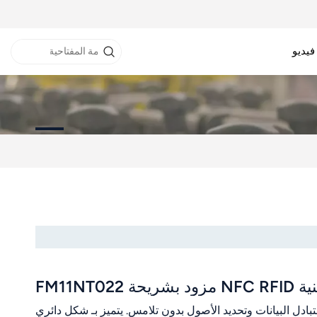
فيديو
نفق RFID
خزانة RFID
طابعة RFID
JT-I ملصق NFC/RFID سلبي عالي التردد (HF) مصمم لتبادل البيانات وتحديد الأصول بدون تلامس. يتميز بـ شكل دائري