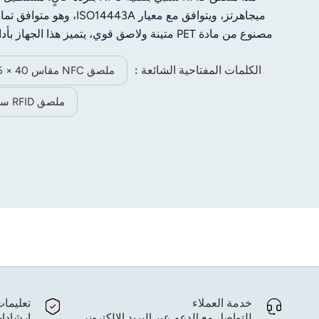
norsk
magyar
كيلوبايت، يدعم تخزين البيانات، والتعرف عليها، وقراءته
الكلمات المفتاحية الشائعة :
التجزئة، وبطاقات العضوية، وتتبع 
ملصق NFC مقاس 40 × 25 مم
ملصق RFID سلبي
خدمة العملاء
تعليما
للتواصل مع الدعم عبر البريد الإلكتروني.
إرشادات