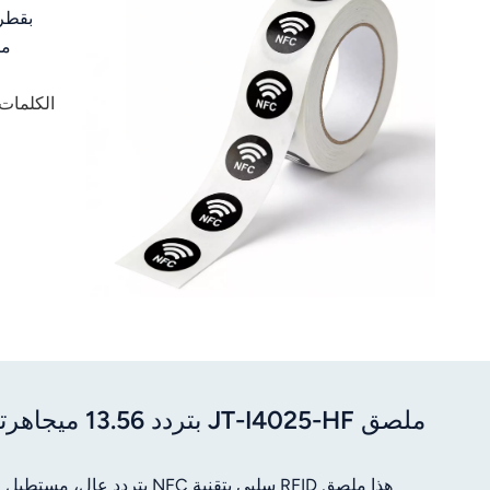
عربي
日语
الكلمات 
한국어
Türk
Ελληνικά
Melayu
Polski
แบบไทย
Tiếng Việt
Indonesia