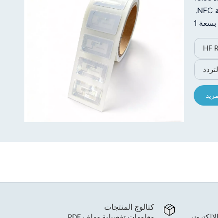
ميجاهرتز، ويتوافق مع معيار ISO14443A، وهو متوافق تمامًا مع معظم الهواتف المحمولة وأجهزة قراءة البطاقات التي تدعم تقنية NFC.
مصنوع من مادة PET متينة ولاصق قوي، يتميز هذا الجهاز بأداء قراءة مستقر، وحجم صغير، وسهولة التركيب. مزود بذاكرة مستخدم بسعة 1
في قطاع
 تلامس.
مزيد
كتالوج المنتجات
لإلكتروني.
معلومات تفصيلية وملف PDF