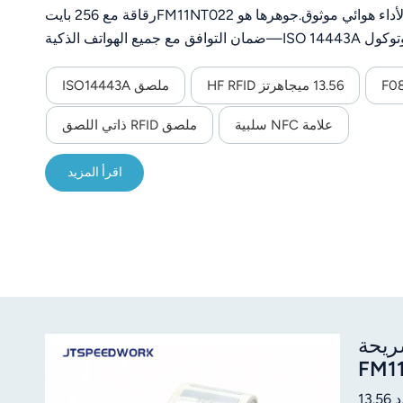
بقطر 25 مم، سطح ورقي مطلي باللون الأسود، وحشوة من مادة PET+AL لأداء هوائي موثوق.جوهرها هو FM11NT022رقاقة مع 256 بايت
من الذاكرة، تعمل وفقًا للمعيار تردد HF 13.56 ميجاهرتز ومتوافق مع بروتوكول ISO 14443A—ضمان التوافق مع جميع الهواتف الذكية
المزودة بتقنية NFC وقارئات RFID. نفس مواصفات NTag213.
13.56 ميجاهرتز HF RFID
ملصق ISO14443A
علامة NFC سلبية
ملصق RFID ذاتي اللصق
اقرأ المزيد
س 40×25 مم، مزود بشريحة
FM1
هذا ملصق RFID سلبي بتقنية NFC بتردد عالٍ، مستطيل الشكل، أبعاده 40 × 25 مم، مزود بشريحة FM11RF08 F08. يعمل بتردد 13.56