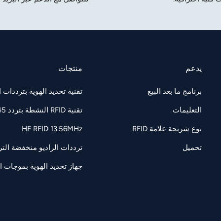
يدعم
منتجات
برنامج ما بعد البيع
تقنية تحديد الهوية بترددات الراديو F 860-960
التعليمات
تقنية RFID النشطة بتردد 2.45 جيجاهرتز
نوع شريحة علامة RFID
HF RFID 13.56MHz
تحميل
ترددات الراديو منخفضة التردد 125/134.2 كيل
جهاز تحديد الهوية بموجات الرادي