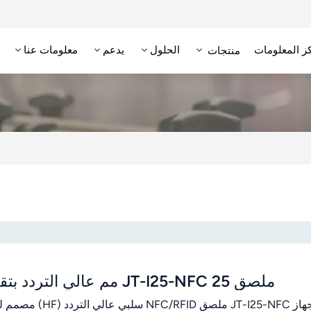
ز المعلومات
الحلول
يدعم
معلومات عنا
منتجات
علامة RFID عالية التردد/NFC
وحدة تحديد الهوية بترددات الراديو عالية التردد
قارئ RFID منخفض التردد
علامة RFID منخفضة التردد
ملصق JT-I25-NFC 25 مم عالي التردد بتقنية NFC RFID مزود بشريحة FM11NT022
يُعدّ جهاز 25-NFC