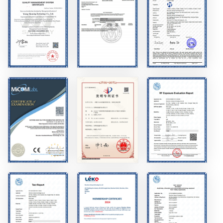
عربي
日语
한국어
Türk
Ελληνικά
Melayu
Polski
แบบไทย
Tiếng Việt
Indonesia