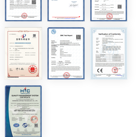
norsk
magyar