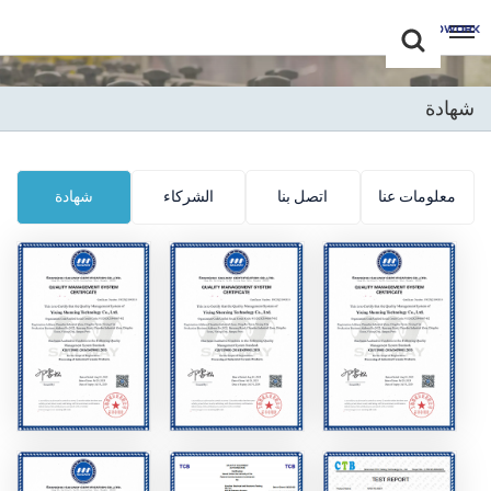
Choose Your
+86 -18681515767
Language(عربي)
شهادة
English
Français
معلومات عنا
اتصل بنا
الشركاء
شهادة
Deutsch
Русский
Italiano
Español
Português
Nederland