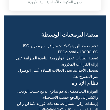
جدول المكونات الأساسية لبنية الأجهزة
منصة البرمجيات الوسيطة
دعم متعدد البروتوكولات: متوافق مع معايير ISO
18000-6C و EPCglobal.
تصفية البيانات: تعمل خوارزمية النافذة المنزلقة على
إزالة القراءات المكررة.
تسجيل الأحداث: يحدد الحالات الشاذة (مثل الوصول
غير المصرح به).
نظام الإدارة
الفوترة الديناميكية: تدعم نماذج الدفع حسب الوقت،
والاشتراك، والدفع حسب الاستخدام.
إرشادات ركن السيارات: تحديثات فورية لأماكن ركن
السيارات عبر شبكات LoRaWAN/IoT.