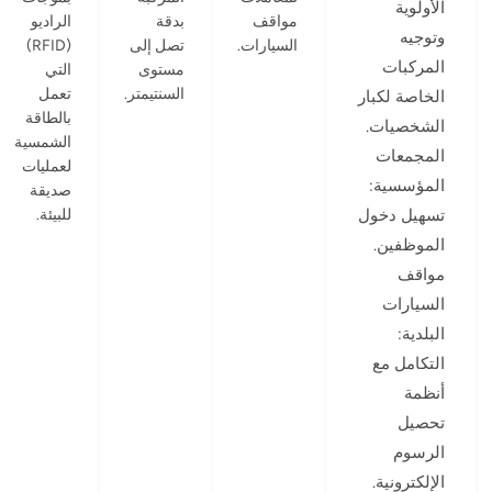
الأولوية
مواقف
بدقة
الراديو
وتوجيه
السيارات.
تصل إلى
(RFID)
المركبات
مستوى
التي
السنتيمتر.
تعمل
الخاصة لكبار
بالطاقة
الشخصيات.
الشمسية
المجمعات
لعمليات
المؤسسية:
صديقة
تسهيل دخول
للبيئة.
الموظفين.
مواقف
السيارات
البلدية:
التكامل مع
أنظمة
تحصيل
الرسوم
الإلكترونية.