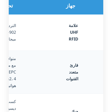
جهاز
تحديد
علامة
التردد:
902-928
UHF
RFID
ميجاهرتز
متوافق
قارئ
مع معيار
متعدد
EPC
القنوات
Gen2، 4
هوائيات
كسب 8
ديسيبل،
هوائي