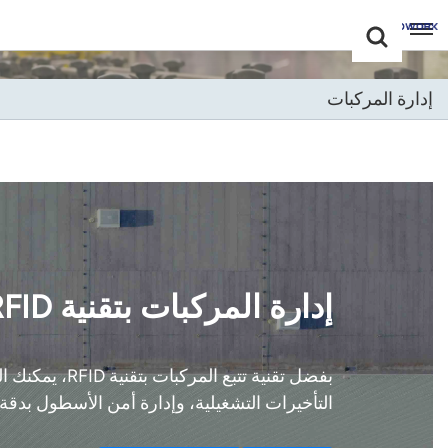
Choose Your
+86 -18681515767
Language(عربي)
إدارة المركبات
English
Français
Deutsch
Русский
إدارة المركبات بتقنية RFID: من التدفق اليدوي إلى التدفق الآلي.
Italiano
Español
بفضل تقنية تت
Português
التأخيرات التشغيلية، وإدارة أمن الأسطول بدقة 
Nederland