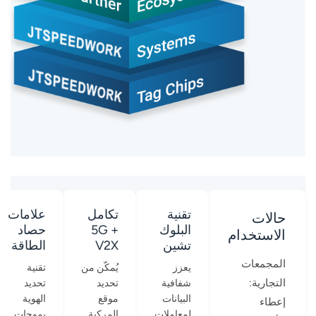
تقنية
تكامل
علامات
حالات
البلوك
5G +
حصاد
الاستخدام
تشين
V2X
الطاقة
المجمعات
يعزز
يُمكّن من
تقنية
التجارية:
شفافية
تحديد
تحديد
البيانات
موقع
الهوية
إعطاء
لمعاملات
المركبة
بموجات