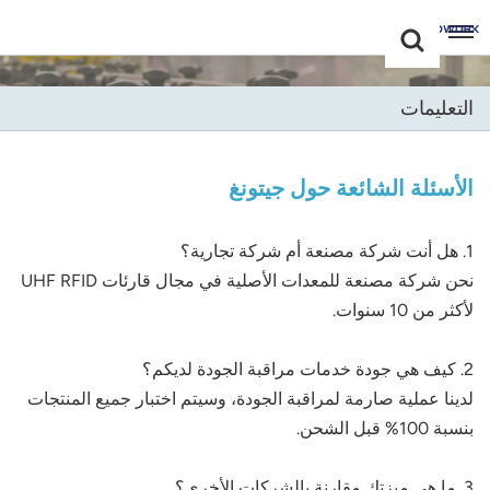
Choose Your
+86 -18681515767
Language(عربي)
التعليمات
English
Français
الأسئلة الشائعة حول جيتونغ
Deutsch
1. هل أنت شركة مصنعة أم شركة تجارية؟
نحن شركة مصنعة للمعدات الأصلية في مجال قارئات UHF RFID
Русский
لأكثر من 10 سنوات.
Italiano
2. كيف هي جودة خدمات مراقبة الجودة لديكم؟
Español
لدينا عملية صارمة لمراقبة الجودة، وسيتم اختبار جميع المنتجات
بنسبة 100% قبل الشحن.
Português
Nederland
3. ما هي ميزتك مقارنة بالشركات الأخرى؟