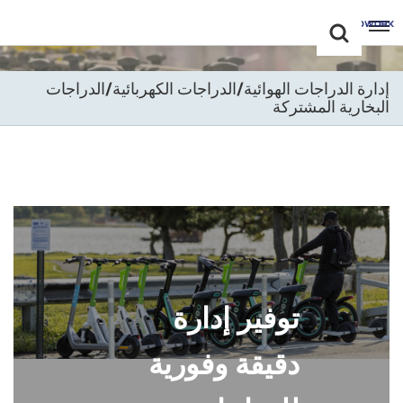
Choose Your
+86 -18681515767
Language(عربي)
إدارة الدراجات الهوائية/الدراجات الكهربائية/الدراجات
البخارية المشتركة
English
Français
Deutsch
Русский
Italiano
توفير إدارة
Español
Português
دقيقة وفورية
Nederland