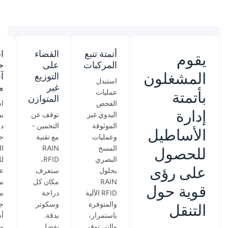
أتمتة تتبع
القضاء
ا
يقوم
المركبات
على
ح
المشغلون
التوزيع
آ
استبدل
غير
م
بأتمتة
عمليات
المتوازن
الفحص
ا
إدارة
اليدوي غير
توقف عن
بي
الموثوقة
التخمين -
دق
الأساطيل
وعمليات
مع تقنية
حا
المسح
RAIN
ال
للحصول
البصري
RFID،
ل
على رؤى
بحلول
ستعرف
ع
RAIN
مكان كل
م
قوية حول
RFID الآلية
دراجة
م
والمتوفرة
وسكوتر
جا
التنقل
باستمرار،
بدقة.
أ
والتي توفر
بفضل
و