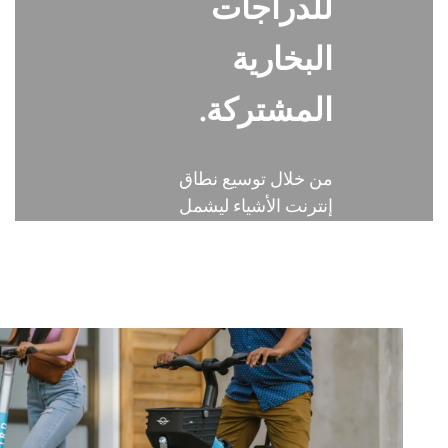
للدراجات
عربي
البخارية
日语
المشتركة.
한국어
Türk
من خلال توسيع نطاق
إنترنت الأشياء ليشمل
Ελληνικά
كل دراجة هوائية ودراجة
كهربائية وسكوتر،
Melayu
تكتسب المؤسسات
Polski
رؤى جديدة تدفع الكفاءة
التشغيلية وتمكن من
แบบไทย
تقديم خدمة مستخدم
فائقة.
Tiếng Việt
Indonesia