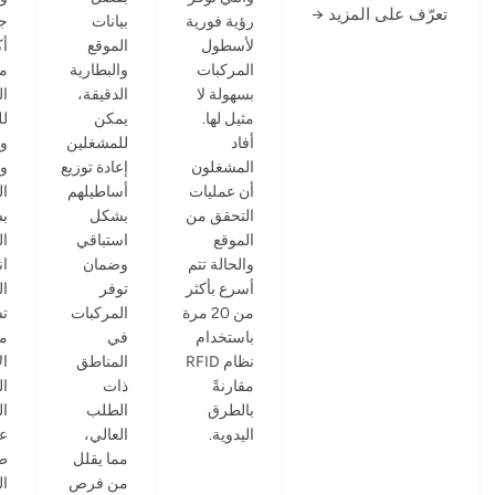
تعرّف على المزيد →
رؤية فورية
بيانات
جا
لأسطول
الموقع
أك
المركبات
والبطارية
م
بسهولة لا
الدقيقة،
ال
مثيل لها.
يمكن
لل
أفاد
للمشغلين
وت
المشغلون
إعادة توزيع
و
أن عمليات
أساطيلهم
ال
التحقق من
بشكل
ب
الموقع
استباقي
ال
والحالة تتم
وضمان
ا
أسرع بأكثر
توفر
ا
من 20 مرة
المركبات
ت
باستخدام
في
م
نظام RFID
المناطق
ا
مقارنةً
ذات
ال
بالطرق
الطلب
ال
اليدوية.
العالي،
عل
مما يقلل
ط
من فرص
ال