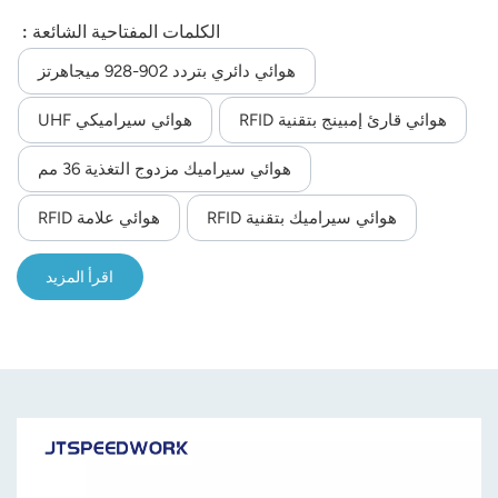
حجمه وحساسيته العالية، مما يجعله مثاليًا للتضمين في أجهزة
الكلمات المفتاحية الشائعة :
المساعد الرقمي الشخصي (PDA) مع موصلات قابلة للتخصيص.
هوائي دائري بتردد 902-928 ميجاهرتز
هوائي قارئ إمبينج بتقنية RFID
هوائي سيراميكي UHF
هوائي سيراميك مزدوج التغذية 36 مم
هوائي سيراميك بتقنية RFID
هوائي علامة RFID
اقرأ المزيد