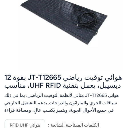
هوائي توقيت رياضي JT-T12665 ​​بقوة 12
ديسيبل، يعمل بتقنية UHF RFID، مناسب
لسجادات الماراثون، بتردد 860-960
هوائي JT-T12665 ​​مثالي لأنظمة التوقيت الرياضي، بما في ذلك
ميجاهرتز
سباقات الجري والماراثون والدراجات. يدعم التشغيل الخارجي
في جميع الأحوال الجوية، ويتميز بكسب عالٍ، ومسافة قراءة
طويلة، وسرعة عالية، وأداء مستقر في مقاومة التداخل.
الكلمات المفتاحية الشائعة :
هوائي RFID UHF