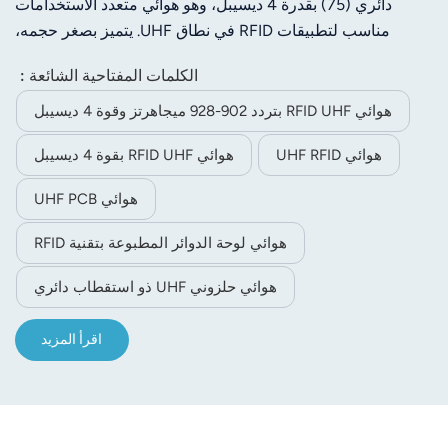
دائري (75) بقدرة 4 ديسيبل، وهو هوائي متعدد الاستخدامات
مناسب لتطبيقات RFID في نطاق UHF. يتميز بصغر حجمه،
وكسبه العالي، وانخفاض الموجة الموقوفة، وتناظر اتجاهه الجيد،
الكلمات المفتاحية الشائعة :
ونسبة محوره المنخفضة. يمكن استخدامه بسهولة في أجهزة
طرفية مثل أجهزة RFID المحمولة في نطاق UHF.
هوائي RFID UHF بتردد 902-928 ميجاهرتز وقوة 4 ديسيبل
هوائي UHF RFID
هوائي RFID UHF بقوة 4 ديسيبل
هوائي UHF PCB
هوائي لوحة الدوائر المطبوعة بتقنية RFID
هوائي حلزوني UHF ذو استقطاب دائري
اقرأ المزيد