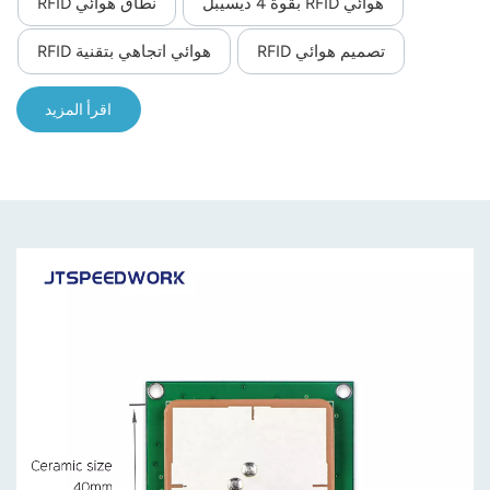
هوائي RFID بقوة 4 ديسيبل
نطاق هوائي RFID
تصميم هوائي RFID
هوائي اتجاهي بتقنية RFID
اقرأ المزيد