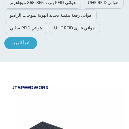
هوائي UHF RFID
هوائي RFID بتردد 865-868 ميجاهرتز
ويتحمل درجات حرارة تتراوح بين -40 درجة مئوية و+85 درجة
مئوية، مما يجعله مثاليًا لتطبيقات RFID الخارجية والصناعية
هوائي رقعة بتقنية تحديد الهوية بموجات الراديو
القاسية.
هوائي قارئ UHF RFID
هوائي RFID سلبي
اقرأ المزيد