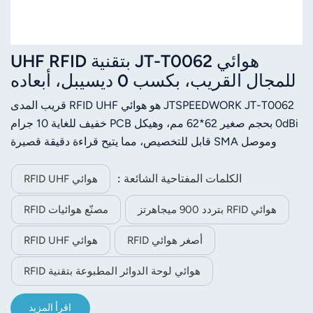
هوائي JT-T0062 بتقنية UHF RFID
للمجال القريب، بكسب 0 ديسيبل، أبعاده
62 × 62 مم، بتردد 902-928 ميجاهرتز،
JTSPEEDWORK JT-T0062 هو هوائي RFID UHF قريب المدى
ونطاق تردده 865-868 ميجاهرتز.
0dBi بحجم صغير 62*62 مم، وهيكل PCB خفيف للغاية 10 جرام
وموصل SMA قابل للتخصيص، مما يتيح قراءة دقيقة قصيرة
المدى مع ≤1.8 VSWR ومقاومة 50 أوم.
الكلمات المفتاحية الشائعة :
هوائي RFID UHF
هوائي RFID بتردد 900 ميجاهرتز
مصنّع هوائيات RFID
أصغر هوائي RFID
هوائي RFID UHF
هوائي لوحة الدوائر المطبوعة بتقنية RFID
اقرأ المزيد