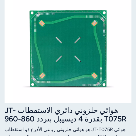
هوائي حلزوني دائري الاستقطاب JT-
T075R بقدرة 4 ديسيبل بتردد 860-960
ميجاهرتز بتقنية RFID UHF
هوائي JT-T075R هو هوائي حلزوني رباعي الأذرع ذو استقطاب