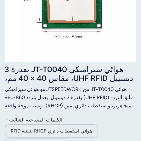
هوائي سيراميكي JT-T0040 بقدرة 3
ديسيبل UHF RFID، مقاس 40 × 40 مم،
نطاق تردد 860-960 ميجاهرتز،
هوائي JT-T0040 من JTSPEEDWORK هو هوائي سيراميكي
استقطاب دائري يمين، موصل مخصص
فائق التردد (UHF RFID) بقدرة 3 ديسيبل، يعمل بتردد 860-960
ميجاهرتز، واستقطاب دائري يمين (RHCP)، ونسبة موجة واقفة
(VSWR) ≤1.5. يتميز بحجمه الصغير وأدائه المستقر، ومقاومته 50
الكلمات المفتاحية الشائعة :
أوم، وموصلاته القابلة للتخصيص لتناسب تطبيقات RFID.
هوائي استقطاب دائري RHCP بتقنية RFID