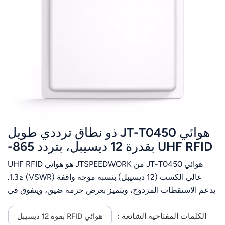
عربي
日语
한국어
Türk
Ελληνικά
هوائي JT-T0450 ذو نطاق ترددي طويل
Melayu
UHF RFID بقدرة 12 ديسيبل، بتردد 865-
Polski
868/902-928 ميجاهرتز
هوائي JT-T0450 من JTSPEEDWORK هو هوائي UHF RFID
แบบไทย
عالي الكسب (12 ديسيبل) بنسبة موجة واقفة (VSWR) ≤1.3.
يدعم الاستقطاب المزدوج، ويتميز بعرض حزمة ضيق، ويتفوق في
Tiếng Việt
إدارة الأصول والحاويات بعيدة المدى مع قدرة عالية على التكيف
مع الظروف البيئية.
الكلمات المفتاحية الشائعة :
هوائي RFID بقوة 12 ديسيبل
Indonesia