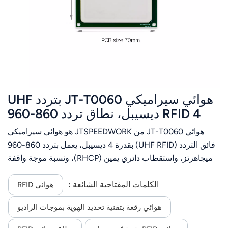
هوائي سيراميكي JT-T0060 بتردد UHF
RFID 4 ديسيبل، نطاق تردد 860-960
ميجاهرتز، استقطاب دائري يمين، موصل
هوائي JT-T0060 من JTSPEEDWORK هو هوائي سيراميكي
قابل للتخصيص
فائق التردد (UHF RFID) بقدرة 4 ديسيبل، يعمل بتردد 860-960
ميجاهرتز، واستقطاب دائري يمين (RHCP)، ونسبة موجة واقفة
(VSWR) ≤1.5. يتميز بحجمه الصغير، وأدائه المستقر، وموصلاته
القابلة للتخصيص لتناسب تطبيقات RFID المتنوعة.
الكلمات المفتاحية الشائعة :
هوائي RFID
هوائي رقعة بتقنية تحديد الهوية بموجات الراديو