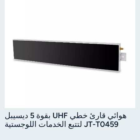
هوائي قارئ خطي UHF بقوة 5 ديسيبل
JT-T0459 لتتبع الخدمات اللوجستية
بتقنية RFID