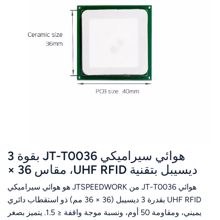
هوائي سيراميكي JT-T0036 بقوة 3
ديسيبل بتقنية UHF RFID، مقاس 36 ×
36 مم، بتردد 865-868/902-928
هوائي JT-T0036 من JTSPEEDWORK هو هوائي سيراميكي
ميجاهرتز، دائري يمين، مناسب لأجهزة
UHF RFID بقدرة 3 ديسيبل (36 × 36 مم) ذو استقطاب دائري
المساعد الرقمي الشخصي (PDA).
يميني، ومقاومة 50 أوم، ونسبة موجة واقفة ≤ 1.5. يتميز بصغر