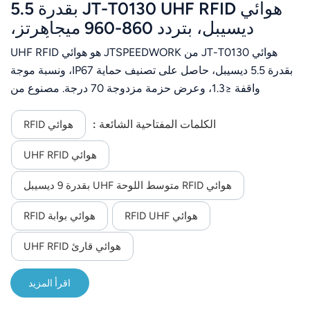
هوائي JT-T0130 UHF RFID بقدرة 5.5
ديسيبل، بتردد 860-960 ميجاهرتز،
وعرض حزمة 70 درجة، لإدارة الأصول
هوائي JT-T0130 من JTSPEEDWORK هو هوائي UHF RFID
بقدرة 5.5 ديسيبل، حاصل على تصنيف حماية IP67، ونسبة موجة
واقفة ≤1.3، وعرض حزمة مزدوجة 70 درجة. مصنوع من
الألومنيوم، ويتميز بكفاءة عالية في إدارة الأصول بفضل قابليته
للتكيف مع بيئات متنوعة وسهولة تركيبه.
الكلمات المفتاحية الشائعة :
هوائي RFID
هوائي UHF RFID
هوائي RFID متوسط ​​اللوحة UHF بقدرة 9 ديسيبل
هوائي RFID UHF
هوائي بوابة RFID
هوائي قارئ UHF RFID
اقرأ المزيد