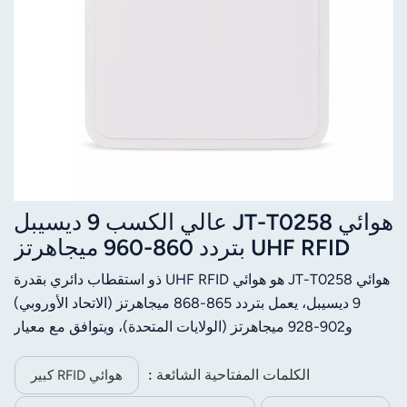
هوائي JT-T0258 عالي الكسب 9 ديسيبل
UHF RFID بتردد 860-960 ميجاهرتز
وعرض حزمة 70 درجة من
هوائي JT-T0258 هو هوائي UHF RFID ذو استقطاب دائري بقدرة
JTSPEEDWORK
9 ديسيبل، يعمل بتردد 865-868 ميجاهرتز (الاتحاد الأوروبي)
و902-928 ميجاهرتز (الولايات المتحدة)، ويتوافق مع معيار
ISO18000-6C. يتميز بزاوية شعاع 70 درجة، ونسبة موجة واقفة
≤1.3، ومقاومة 50 أوم، وموصل أنثى من النوع N. مصنوع من
الكلمات المفتاحية الشائعة :
هوائي RFID كبير
الألومنيوم والبلاستيك ABS (258×258×36 مم، 0.9 كجم)،