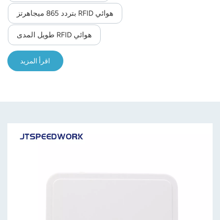
هوائي RFID بتردد 865 ميجاهرتز
norsk
هوائي RFID طويل المدى
magyar
اقرأ المزيد