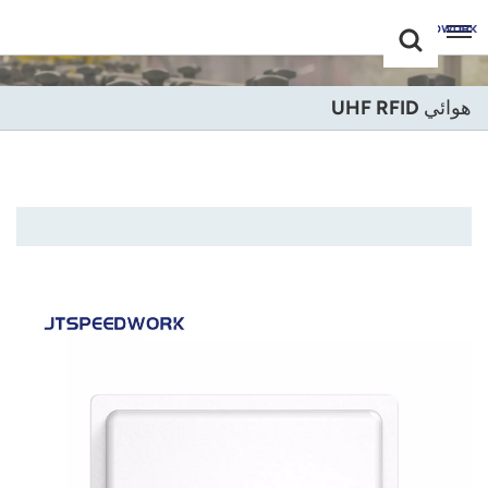
Choose Your
+86 -18681515767
Language(عربي)
هوائي UHF RFID
English
Français
Deutsch
Русский
Italiano
Español
Português
Nederland