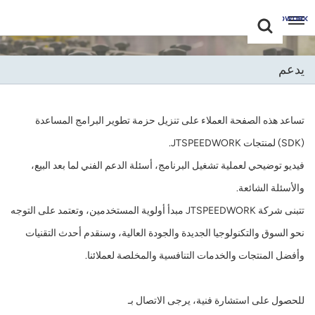
Choose Your
+86 -18681515767
Language(عربي)
يدعم
English
Français
تساعد هذه الصفحة العملاء على تنزيل حزمة تطوير البرامج المساعدة
(SDK) لمنتجات JTSPEEDWORK.
Deutsch
فيديو توضيحي لعملية تشغيل البرنامج، أسئلة الدعم الفني لما بعد البيع،
Русский
والأسئلة الشائعة.
تتبنى شركة JTSPEEDWORK مبدأ أولوية المستخدمين، وتعتمد على التوجه
Italiano
نحو السوق والتكنولوجيا الجديدة والجودة العالية، وسنقدم أحدث التقنيات
Español
وأفضل المنتجات والخدمات التنافسية والمخلصة لعملائنا.
Português
للحصول على استشارة فنية، يرجى الاتصال بـ
Nederland