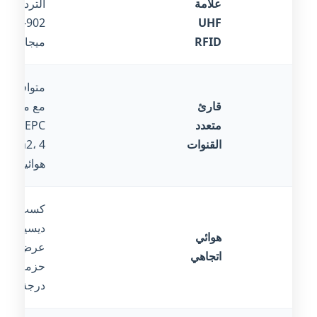
علامة
التردد:
902-928
UHF
RFID
ميجاهرتز
متوافق
قارئ
مع معيار
متعدد
EPC
القنوات
Gen2، 4
هوائيات
كسب 8
ديسيبل،
هوائي
عرض
اتجاهي
حزمة 70
درجة