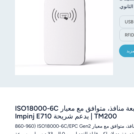
مزيد
قارئ JT-928 ثابت بتقنية UHF RFID بمنفذين/أربعة منافذ، متوافق مع معيار ISO18000-6C
TM200 | يدعم شريحة Impinj E710
قارئ JT-928 هو قارئ ثابت عالي الأداء بتقنية UHF RFID، ثنائي/رباعي المنافذ، متوافق مع معيار ISO18000-6C/EPC Gen2 (860-960
ميجاهرتز)، مع خيار إضافة شريحة Impinj E710 أو شريحة ™ القياسية. يتميز بقدرة تردد لاسلكي قابلة للتعديل من 0 إلى 33 ديسيبل، وسرعة