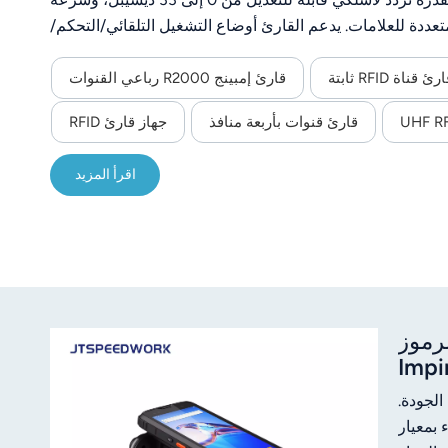
انية، وأربعة منافذ هوائي TNC أنثى، وقراءة متعددة للعلامات. يدعم القارئ أوضاع التشغيل التلقائي/التحكم/
التشغيل، وبروتوكولات RS232/TCP/IP/Wi-Fi (JT-928W)، ويعمل بجهد تيار مستمر من 9 إلى 24 فولت. مصنوع من سبائك الألومنيوم،
ويحتوي على مدخلين للتشغيل/مخرجين للترحيل، ويدعم قياس قوة الإشارة المستلمة (RSSI)، بالإضافة إلى حزمة تطوير برمجية (SDK)
رئ قناة RFID ثابتة
قارئ إمبينج R2000 رباعي القنوات
ًا لتطبيقات الخدمات اللوجستية، وإدارة الأصول، والنقل الذكي.
قارئ قنوات بأربعة منافذ
جهاز قارئ RFID
اقرأ المزيد
A، ماسح ضوئي للرموز
Android 10.0 بتقنية UHF RFID، مزود بشريحة Impinj E710 فائقة الجودة.
ماء بمعيار