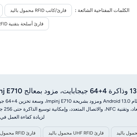
الكلمات المفتاحية الشائعة :
قارئ/كاتب RFID محمول باليد
قارئ أسلحة بتقنية UHF RFID بمدى 30 مترًا
جهاز TSPEEDWORK JT-974 UHF RFID
ومدى قراءة يصل إلى 20 مترًا.
لزيادة كفاءة العمل في 
قارئ UHF RFID محمول باليد
قارئ RFID محمول باليد