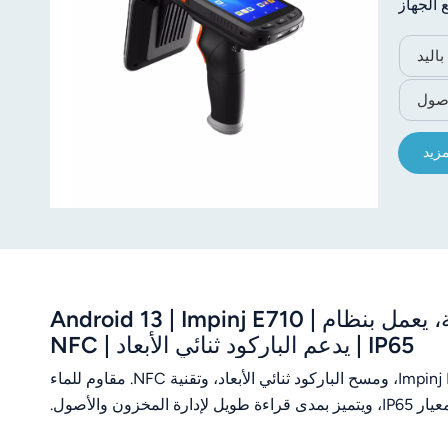
 طويل. يجمع الجهاز
ات والخدمات
الأصول.
مزيد
قارئ JT-C6200 المحمول بتقنية UHF RFID الصناعية، يعمل بنظام Android 13 | Impinj E710 |
IP65 | يدعم الباركود ثنائي الأبعاد | NFC
جهاز طرفي محمول متين يعمل بنظام أندرويد 13 مزود بتقنية Impinj E710 UHF RFID، ومسح الباركود ثنائي الأبعاد، وتقنية NFC. مقاوم للماء
، ويتميز بمدى قراءة طويل لإدارة المخزون والأصول.