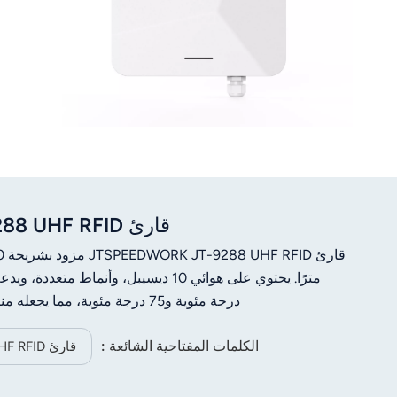
قارئ JT-9288 UHF RFID مدمج بمدى 0-15 متر، يدعم قراءة عدة علامات
درجة مئوية و75 درجة مئوية، مما يجعله مناسبًا للاستخدام في مجالات الخدمات اللوجستية، والتحكم في الوصول، وغيرها.
الكلمات المفتاحية الشائعة :
قارئ R2000 UHF RFID