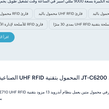
IP65، مما يجعله مناسبًا للبيئات الصناعية المعقدة. تضمن بطاريته الكبيرة بسعة 9000 مللي أمبير في الساعة وقت تشغيل
لباركود ثنائي الأبعاد وتقنية NFC، مع دعم كامل للاتصال بالشبكة، مما يجعله مثاليًا لإدارة مخزون المستودع
اللوجستية وتتبع 
قارئ UHF RFID محمول باليد
قارئ RFID محمول باليد
ية UHF RFID بمدى 30 مترًا
قارئ RFID للأسلحة لإدارة الأصول
اقرأ ال
بمعيار IP65