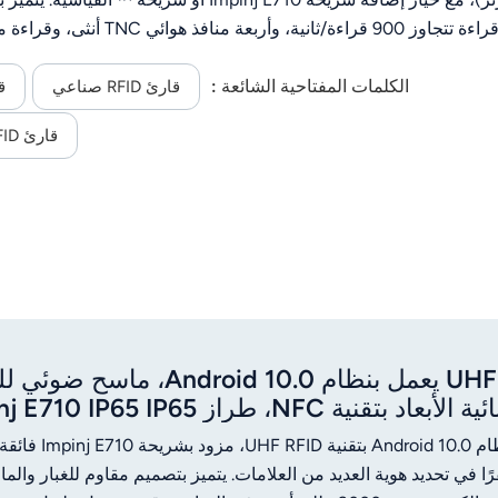
قراءة تتجاوز 900 قراءة/ث
الكلمات المفتاحية الشائعة :
قارئ RFID صناعي
قا
متعددة اللغات للتطوير الثانوي، مما يجعله مناسب
قارئ UHF RFID
قارئ JT-973 المحمول بتقنية UHF RFID يعمل بنظام ndroid 10.0
قنية NFC، طراز Impinj E710 IP65 IP65
جهاز JTSPEEDWORK JT-973 قارئ محمول متين يعمل بنظام 
 30 مترًا، ويقدم أداءً مستقرًا في تحديد هوية العديد من العلامات. يتميز بتصميم مقاوم للغبار وال