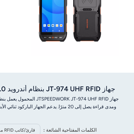
جهاز JT-974 UHF RFID بنظام أندرويد 13.0 وذاكرة 4+64 جيجابايت، مزود بمعالج Impinj E710
الكلمات المفتاحية الشائعة :
قارئ/كاتب RFID محمول باليد