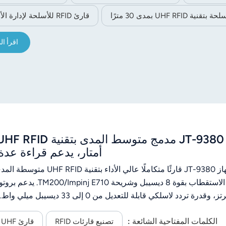
ية UHF RFID بمدى 30 مترًا
قارئ RFID للأسلحة لإدارة الأصول
اقرأ ال
أمتار، يدعم قراءة عدة
الكلمات المفتاحية الشائعة :
ات حرارة تتراوح من -40 درجة مئوية إلى 75 درجة مئوية، وهو مناسب لإدارة الأصول الصناعية وتتبع الخدمات اللوجستية.
تصنيع قارئات RFID
قارئ UHF طويل المدى