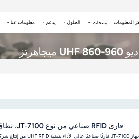
ز المعلومات
الحلول
يدعم
معلومات عنا
منتجات
علامة RFID عالية التردد/NFC
وحدة تحديد الهوية بترددات الراديو عالية التردد
قارئ RFID منخفض التردد
علامة RFID منخفضة التردد
جاهرتز
قارئ RFID صناعي من نوع JT-7100، نطاق تردد 860-960 ميجاهرتز، نطاق 0-3 أمتار