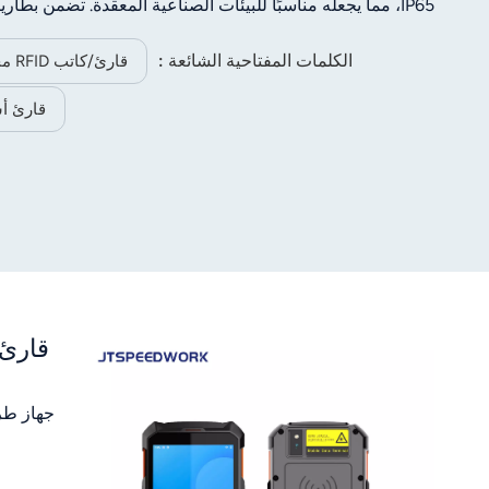
بين وظائف مسح ا
الكلمات المفتاحية الشائعة :
قارئ/كاتب RFID محمول باليد
قارئ أسلحة بتقن