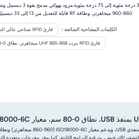
الثانية.
الكلمات المفتاحية الشائعة :
قارئ RFID صناعي عالي التردد UHF
قارئ RFID بتردد UHF 865-868 ميجاهرتز، نطاق 0-3 أمتار
يتميز قارئ JTSPEEDWORK JT-6210 UHF RFID المكتبي بمنفذي USB، ويدعم معيار 60-960
عة، والتشفير/الترخيص، وترقية البرامج الثابتة، كما يوفر مخرجات متعددة ال