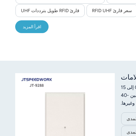
سعر قارئ RFID UHF
قارئ RFID طويل بترددات UHF
اقرأ المزيد
قارئ JTSPEEDWORK JT-9288 UHF RFID مزود بشريحة TM200/Impinj E710، ويدعم معيار ISO18000-6C ومدى قراءة من 0 إلى 15
مترًا. يحتوي على هوائي 10 ديسيبل، وأنماط متعددة، ويدعم بروتوكولات RS232/TCP/IP/WiFi، ويعمل في درجات حرارة تتراوح بين -40
لمدى