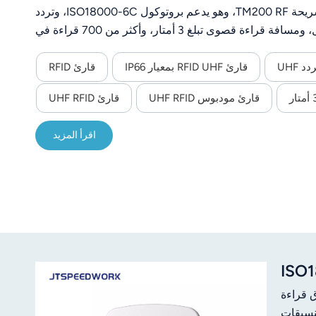
من -30 درجة مئوية إلى 75 درجة مئوية.مزود بهوائي مدمج بقوة 3 ديسيبل وشريحة TM200 RF، وهو يدعم بروتوكول ISO18000-6C، وتردد
860-960 ميجاهرتز، وطاقة RF قابلة للتعديل من 13 إلى 33 ديسيبل، ومسافة قراءة قصوى تبلغ 3 أمتار، وأكثر من 700 قراءة في
يوفر اتصالاً مرنًا (RS232/RS485/TCP/IP وما إلى ذلك)، ودعم SDK للتطوير الثانوي، وهو مثالي لإدارة الأصول الصناعية وتتبع الخدمات
اللوجستية وأتمتة الإنتاج.
قارئ RFID UHF بمعيار IP66
قارئ RFID
قارئ مودبوس UHF RFID
قارئ UHF RFID
اقرأ المزيد
ISO18000-6C (8 ميجاهرتز) ونطاق قراءة
تنسيقات