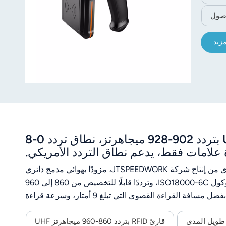
مزيد
قارئ JT-9380 مدمج متوسط ​​المدى بتقنية UHF RFID بتردد 902-928 ميجاهرتز، نطاق تردد 0-8
 علامات فقط، يدعم نطاق التردد الأمريكي.
يُعدّ جهاز JT-9380 قارئًا متكاملًا عالي الأداء بتقنية UHF RFID متوسطة المدى من إنتاج شركة JTSPEEDWORK، مزودًا بهوائي مدمج دائري
الاستقطاب بقوة 8 ديسيبل وشريحة TM200/Impinj E710. يدعم بروتوكول ISO18000-6C، وترددًا قابلًا للتخصيص من 860 إلى 960
ميجاهرتز، وقدرة تردد لاسلكي قابلة للتعديل من 0 إلى 33 ديسيبل ميلي واط.بفضل مسافة القراءة القصوى التي تبلغ 9 أمتار، وسرعة قراءة
تزيد عن 700 قراءة/ثانية، وقراءة العلامات المتعددة، فإنه يوفر اتصالاً مرنًا (RS232/TCP/IP/WiFi)، ودعم SDK للتطوير الثانوي، وتشغيل
قارئ RFID بتردد 860-960 ميجاهرتز UHF