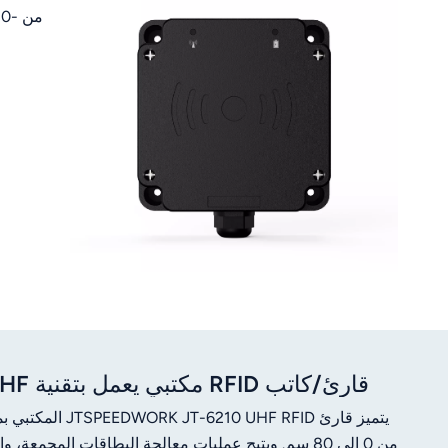
عربي
日语
한국어
Türk
Ελληνικά
Melayu
Polski
แบบไทย
Tiếng Việt
قارئ/كاتب RFID مكتبي يعمل بتقنية UHF بمنفذ USB، نطاق 0-80 سم، معيار ISO18000-6C
Indonesia
من 0 إلى 80 سم. ويتيح عمليات معالجة البطاقات المجم