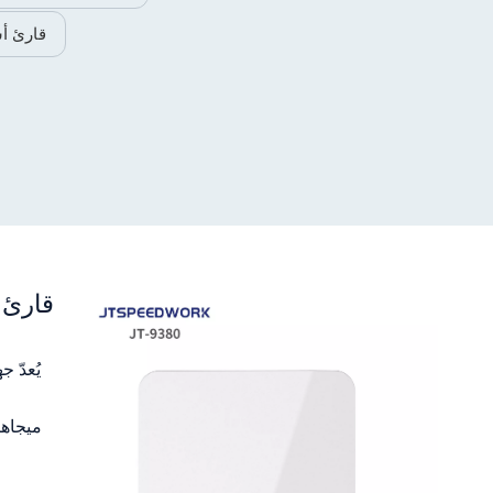
قارئ أسلحة بتقن
مستقر في درج