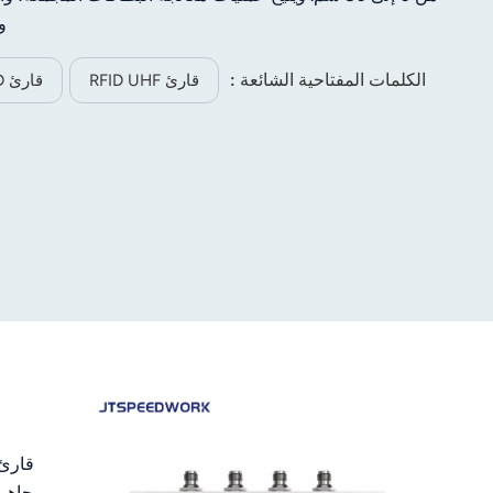
norsk
وحز
magyar
الكلمات المفتاحية الشائعة :
قارئ RFID UHF
قارئ RFID عبر منفذ USB