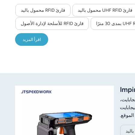
قارئ UHF RFID محمول باليد
قارئ RFID محمول باليد
قارئ RFID للأسلحة لإدارة الأصول
اقرأ المزيد
J المحمول يعمل بنظام Android 13.0 ومزود بشريحة Impinj E710، وسعة تخزين 4+64 جيجابايت،
 يدعم الجهاز الباركود ثنائي الأبعاد، وتقنية NFC، والاتصال المتعدد، وإمكانية توسيع الذاكرة حتى 256 جيجابايت
الموقع.