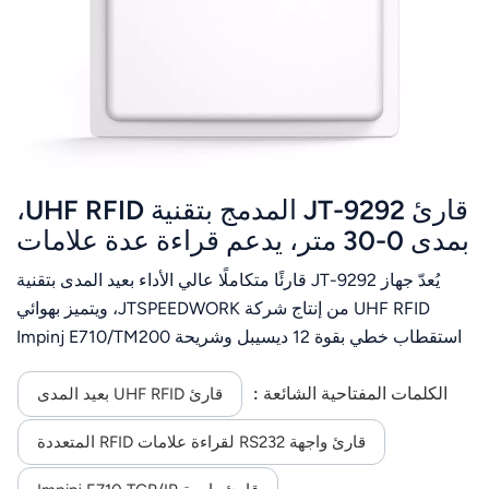
عربي
日语
한국어
Türk
قارئ JT-9292 المدمج بتقنية UHF RFID،
Ελληνικά
بمدى 0-30 متر، يدعم قراءة عدة علامات
بتردد 860-960 ميجاهرتز
يُعدّ جهاز JT-9292 قارئًا متكاملًا عالي الأداء بعيد المدى بتقنية
Melayu
UHF RFID من إنتاج شركة JTSPEEDWORK، ويتميز بهوائي
Polski
استقطاب خطي بقوة 12 ديسيبل وشريحة Impinj E710/TM200
اختيارية. يدعم الجهاز بروتوكول ISO18000-6C وترددًا قابلًا
แบบไทย
للتخصيص بين 860 و960 ميجاهرتز، مع طاقة تردد لاسلكي قابلة
الكلمات المفتاحية الشائعة :
قارئ UHF RFID بعيد المدى
للتعديل تصل إلى 33 ديسيبل ميلي واط.بفضل مسافة القراءة
Tiếng Việt
قارئ واجهة RS232 لقراءة علامات RFID المتعددة
القصوى التي تصل إلى 30 مترًا وقراءة العلامات المتعددة (حتى
200 علامة)، فإنه يوفر اتصالًا مرنًا (RS232/TCP/IP/WiFi/4G)،
Indonesia