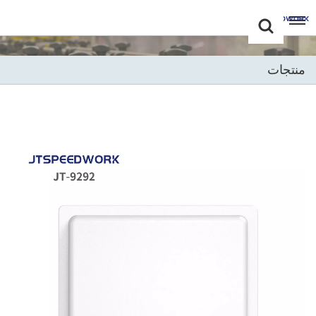
Choose Your
+86 -18681515767
Language(عربي)
منتجات
English
Français
Deutsch
Русский
Italiano
Español
Português
Nederland