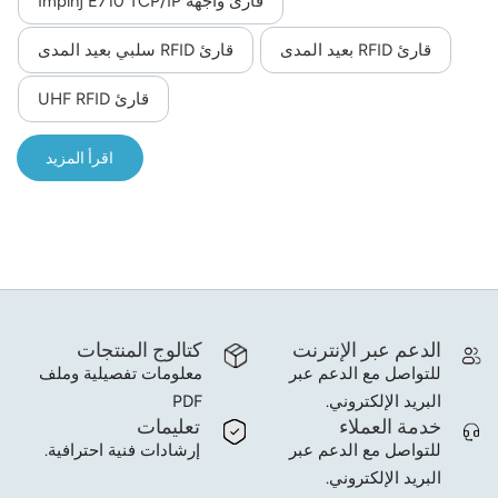
قارئ واجهة Impinj E710 TCP/IP
ودعم SDK للتطوير الثانوي، وتشغيلًا مستقرًا في درجات حرارة
norsk
تتراوح من -40 درجة مئوية إلى 65 درجة مئوية، وهو مثالي لتتبع
قارئ RFID بعيد المدى
قارئ RFID سلبي بعيد المدى
الأصول الخارجية والصناعية.
magyar
قارئ UHF RFID
اقرأ المزيد
الدعم عبر الإنترنت
كتالوج المنتجات
للتواصل مع الدعم عبر
معلومات تفصيلية وملف
البريد الإلكتروني.
PDF
خدمة العملاء
تعليمات
للتواصل مع الدعم عبر
إرشادات فنية احترافية.
البريد الإلكتروني.