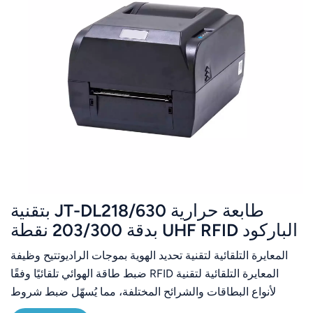
طابعة حرارية JT-DL218/630 بتقنية
الباركود UHF RFID بدقة 203/300 نقطة
في البوصة
المعايرة التلقائية لتقنية تحديد الهوية بموجات الراديوتتيح وظيفة
المعايرة التلقائية لتقنية RFID ضبط طاقة الهوائي تلقائيًا وفقًا
لأنواع البطاقات والشرائح المختلفة، مما يُسهّل ضبط شروط
قراءة وكتابة بطاقات RFID، ويقلل بشكل كبير من وقت المعايرة