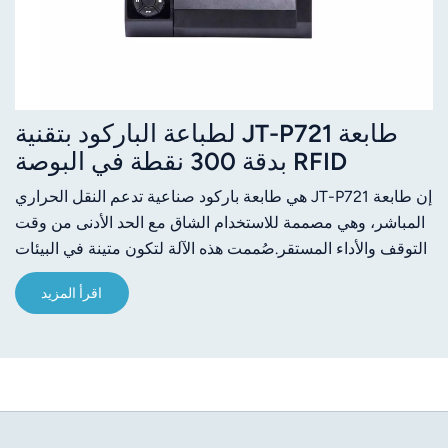
طابعة JT-P721 لطباعة الباركود بتقنية
RFID بدقة 300 نقطة في البوصة
إن طابعة JT-P721 هي طابعة باركود صناعية تدعم النقل الحراري
المباشر، وهي مصممة للاستخدام الشاق مع الحد الأدنى من وقت
التوقف والأداء المستقر.صُممت هذه الآلة لتكون متينة في البيئات
الصناعية القاسية، وتحتوي على قضيب تمزيق ورق ثنائي الاتجاه
اقرأ المزيد
لراحة المشغل.تضمن عمليات المحاكاة المدمجة في الأجهزة
الرئيسية التوافق مع العلامات التجارية الكبرى، مما يبسط عملية
النشر.المزايا الأساسية للمنتج:طباعة عالية السرعة للمهام ذات
الأحجام الكبيرة.تحميل سريع للوسائط، مما يوفر الوقت ويقلل
الأخطاء.محاكاة مدمجة للتوصيل والتشغيل.منفذ USB قياسي +
منفذ إيثرنت لاتصال مستقر.قاطع اختياري لزيادة الكفاءة.