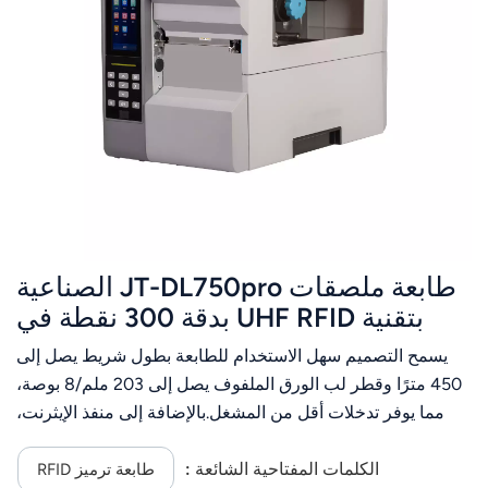
عربي
日语
한국어
Türk
Ελληνικά
طابعة ملصقات JT-DL750pro الصناعية
Melayu
بتقنية UHF RFID بدقة 300 نقطة في
Polski
البوصة | طباعة وتشفير علامات RFID
يسمح التصميم سهل الاستخدام للطابعة بطول شريط يصل إلى
لتتبع أصول الملابس في المستودعات
แบบไทย
450 مترًا وقطر لب الورق الملفوف يصل إلى 203 ملم/8 بوصة،
مما يوفر تدخلات أقل من المشغل.بالإضافة إلى منفذ الإيثرنت،
Tiếng Việt
يمكن تهيئة طابعة DL750Pro بمجموعة متنوعة من الملحقات
الاختيارية، مما يجعلها مناسبة للاستخدام في العديد من القطاعات،
الكلمات المفتاحية الشائعة :
طابعة ترميز RFID
Indonesia