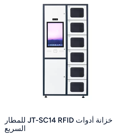
خزانة أدوات JT-SC14 RFID للمطار
السريع