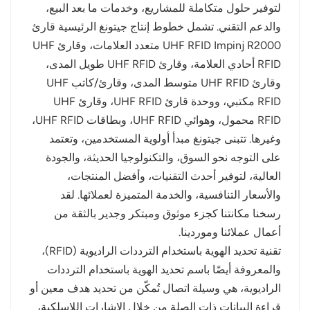
لتوفير حلول متكاملة للمشاريع، وخدمات ما بعد البيع،
والدعم التقني. تشمل خطوط إنتاج جيتونغ الرئيسية قارئ
UHF RFID Impinj R2000 متعدد العلامات، وقارئ UHF
RFID أحادي العلامة، وقارئ UHF RFID طويل المدى،
وقارئ UHF RFID متوسط ​​المدى، وقارئ/كاتب UHF
RFID مكتبي، ووحدة قارئ UHF RFID، وقارئ UHF
RFID محمول، وهوائي UHF RFID، وبطاقات UHF RFID،
وغيرها. تتبنى جيتونغ مبدأ أولوية المستخدمين، وتعتمد
على التوجه نحو السوق، والتكنولوجيا الحديثة، والجودة
العالية، لتوفير أحدث التقنيات، وأفضل المنتجات،
والأسعار التنافسية، والخدمة المتميزة لعملائها. لقد
رسخنا مكانتنا كجزء موثوق ومبتكر وجدير بالثقة من
أعمال عملائنا وموردينا.
تقنية تحديد الهوية باستخدام الترددات الراديوية (RFID)،
والمعروفة أيضًا باسم تحديد الهوية باستخدام الترددات
الراديوية، هي وسيلة اتصال تُمكّن من تحديد هدف معين أو
قراءة البيانات ذات الصلة من خلال الإشارات اللاسلكية،