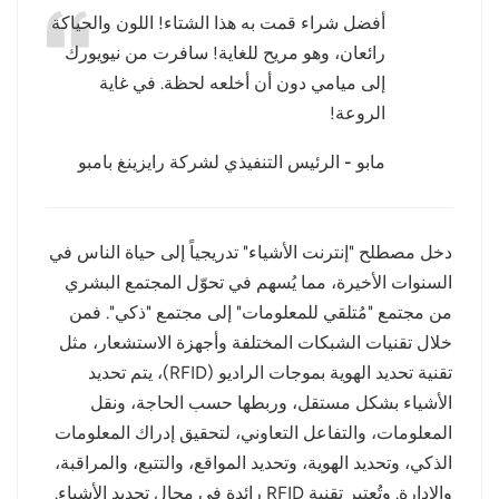
أفضل شراء قمت به هذا الشتاء! اللون والحياكة
عربي
رائعان، وهو مريح للغاية! سافرت من نيويورك
إلى ميامي دون أن أخلعه لحظة. في غاية
日语
الروعة!
한국어
مابو - الرئيس التنفيذي لشركة رايزينغ بامبو
Türk
Ελληνικά
دخل مصطلح "إنترنت الأشياء" تدريجياً إلى حياة الناس في
السنوات الأخيرة، مما يُسهم في تحوّل المجتمع البشري
Melayu
من مجتمع "مُتلقي للمعلومات" إلى مجتمع "ذكي". فمن
Polski
خلال تقنيات الشبكات المختلفة وأجهزة الاستشعار، مثل
تقنية تحديد الهوية بموجات الراديو (RFID)، يتم تحديد
แบบไทย
الأشياء بشكل مستقل، وربطها حسب الحاجة، ونقل
المعلومات، والتفاعل التعاوني، لتحقيق إدراك المعلومات
Tiếng Việt
الذكي، وتحديد الهوية، وتحديد المواقع، والتتبع، والمراقبة،
Indonesia
والإدارة. وتُعتبر تقنية RFID رائدة في مجال تحديد الأشياء.