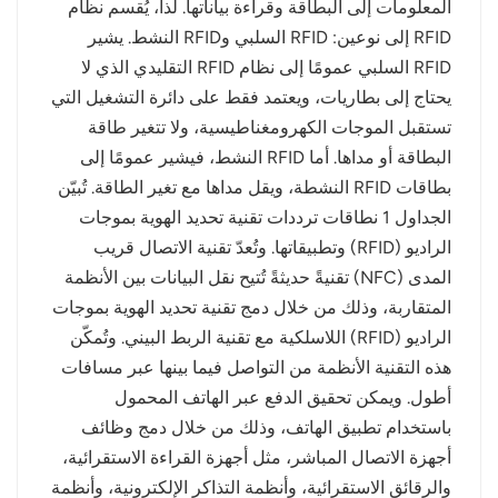
المعلومات إلى البطاقة وقراءة بياناتها. لذا، يُقسم نظام
RFID إلى نوعين: RFID السلبي وRFID النشط. يشير
RFID السلبي عمومًا إلى نظام RFID التقليدي الذي لا
يحتاج إلى بطاريات، ويعتمد فقط على دائرة التشغيل التي
تستقبل الموجات الكهرومغناطيسية، ولا تتغير طاقة
البطاقة أو مداها. أما RFID النشط، فيشير عمومًا إلى
بطاقات RFID النشطة، ويقل مداها مع تغير الطاقة. تُبيّن
الجداول 1 نطاقات ترددات تقنية تحديد الهوية بموجات
الراديو (RFID) وتطبيقاتها. وتُعدّ تقنية الاتصال قريب
المدى (NFC) تقنيةً حديثةً تُتيح نقل البيانات بين الأنظمة
المتقاربة، وذلك من خلال دمج تقنية تحديد الهوية بموجات
الراديو (RFID) اللاسلكية مع تقنية الربط البيني. وتُمكّن
هذه التقنية الأنظمة من التواصل فيما بينها عبر مسافات
أطول. ويمكن تحقيق الدفع عبر الهاتف المحمول
باستخدام تطبيق الهاتف، وذلك من خلال دمج وظائف
أجهزة الاتصال المباشر، مثل أجهزة القراءة الاستقرائية،
والرقائق الاستقرائية، وأنظمة التذاكر الإلكترونية، وأنظمة