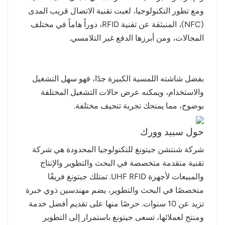
ومع تطور التكنولوجيا، لعبت تقنية الاتصال قريب المدى
norsk
(NFC)، المنبثقة عن تقنية RFID، دوراً هاماً في مختلف
المجالات، ومن أبرزها الدفع غير التلامسي.
magyar
بفضل شاشته اللمسية الكبيرة جدًا، فهو سهل التشغيل
والاستخدام، ويمكنه عرض حالات التشغيل المختلفة
بوضوح، مما يمنحك تجربة تنحيف مختلفة.
حول سبيد وورك
شركة شنتشن جيتونغ للتكنولوجيا المحدودة هي شركة
تقنية متقدمة متخصصة في البحث والتطوير والإنتاج
والمبيعات لأجهزة UHF RFID. تمتلك جيتونغ فريقًا
متخصصًا في البحث والتطوير، يضم مهندسين ذوي خبرة
تزيد عن 10 سنوات. حرصًا منها على تقديم أفضل خدمة
ومنتج لعملائها، تسعى جيتونغ باستمرار إلى التطوير