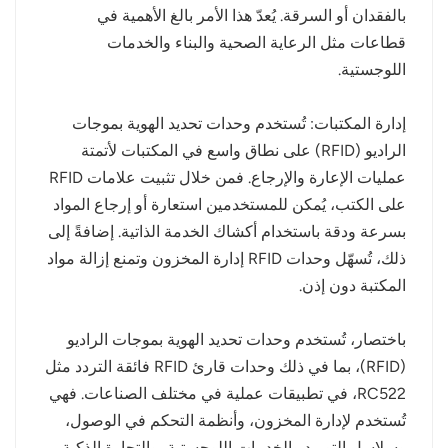
بالفقدان أو السرقة. يُعدّ هذا الأمر بالغ الأهمية في
قطاعات مثل الرعاية الصحية والبناء والخدمات
اللوجستية.
إدارة المكتبات: تُستخدم وحدات تحديد الهوية بموجات
الراديو (RFID) على نطاق واسع في المكتبات لأتمتة
عمليات الإعارة والإرجاع. فمن خلال تثبيت علامات RFID
على الكتب، يُمكن للمستخدمين استعارة أو إرجاع المواد
بسرعة ودقة باستخدام أكشاك الخدمة الذاتية. إضافةً إلى
ذلك، تُسهّل وحدات RFID إدارة المخزون وتمنع إزالة مواد
المكتبة دون إذن.
باختصار، تُستخدم وحدات تحديد الهوية بموجات الراديو
(RFID)، بما في ذلك وحدات قارئ RFID فائقة التردد مثل
RC522، في تطبيقات عملية في مختلف الصناعات. فهي
تُستخدم لإدارة المخزون، وأنظمة التحكم في الوصول،
وسلاسل التوريد والخدمات اللوجستية، والتجارة الذكية،