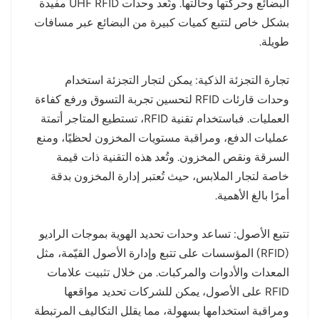
البضائع وحركتها وحالتها. وتُعد وحدات UHF RFID مفيدة
بشكل خاص لتتبع كميات كبيرة من البضائع عبر مسافات
طويلة.
تجارة التجزئة الذكية: يمكن لتجار التجزئة استخدام
وحدات قارئات RFID لتحسين تجربة التسوق ورفع كفاءة
العمليات. فباستخدام تقنية RFID، تستطيع المتاجر أتمتة
عمليات الدفع، ومراقبة مستويات المخزون لحظيًا، ومنع
السرقة ونقص المخزون. وتُعد هذه التقنية ذات قيمة
خاصة لتجار الملابس، حيث تُعتبر إدارة المخزون بدقة
أمرًا بالغ الأهمية.
تتبع الأصول: تساعد وحدات تحديد الهوية بموجات الراديو
(RFID) المؤسسات على تتبع وإدارة الأصول القيّمة، مثل
المعدات والأدوات والمركبات. من خلال تثبيت علامات
RFID على الأصول، يمكن للشركات تحديد مواقعها
ومراقبة استخدامها بسهولة، مما يقلل التكاليف المرتبطة