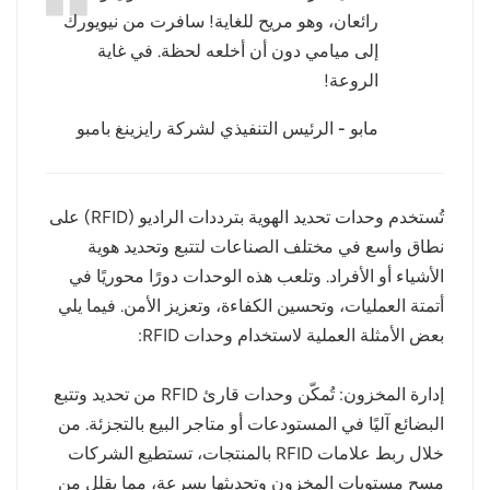
رائعان، وهو مريح للغاية! سافرت من نيويورك
عربي
إلى ميامي دون أن أخلعه لحظة. في غاية
الروعة!
日语
مابو - الرئيس التنفيذي لشركة رايزينغ بامبو
한국어
Türk
تُستخدم وحدات تحديد الهوية بترددات الراديو (RFID) على
Ελληνικά
نطاق واسع في مختلف الصناعات لتتبع وتحديد هوية
الأشياء أو الأفراد. وتلعب هذه الوحدات دورًا محوريًا في
Melayu
أتمتة العمليات، وتحسين الكفاءة، وتعزيز الأمن. فيما يلي
Polski
بعض الأمثلة العملية لاستخدام وحدات RFID:
แบบไทย
إدارة المخزون: تُمكّن وحدات قارئ RFID من تحديد وتتبع
البضائع آليًا في المستودعات أو متاجر البيع بالتجزئة. من
Tiếng Việt
خلال ربط علامات RFID بالمنتجات، تستطيع الشركات
Indonesia
مسح مستويات المخزون وتحديثها بسرعة، مما يقلل من