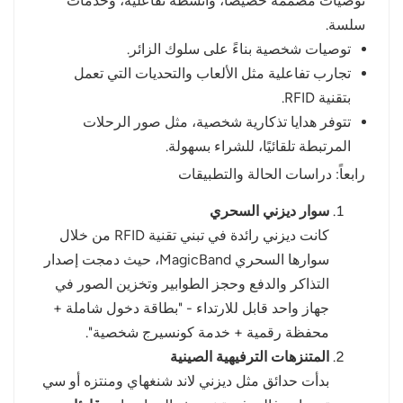
توصيات مصممة خصيصًا، وأنشطة تفاعلية، وخدمات
سلسة.
توصيات شخصية بناءً على سلوك الزائر.
تجارب تفاعلية مثل الألعاب والتحديات التي تعمل
بتقنية RFID.
تتوفر هدايا تذكارية شخصية، مثل صور الرحلات
المرتبطة تلقائيًا، للشراء بسهولة.
رابعاً: دراسات الحالة والتطبيقات
سوار ديزني السحري
كانت ديزني رائدة في تبني تقنية RFID من خلال
سوارها السحري MagicBand، حيث دمجت إصدار
التذاكر والدفع وحجز الطوابير وتخزين الصور في
جهاز واحد قابل للارتداء - "بطاقة دخول شاملة +
محفظة رقمية + خدمة كونسيرج شخصية".
المتنزهات الترفيهية الصينية
بدأت حدائق مثل ديزني لاند شنغهاي ومنتزه أو سي