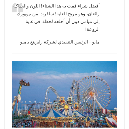
أفضل شراء قمت به هذا الشتاء! اللون والحياكة
عربي
رائعان، وهو مريح للغاية! سافرت من نيويورك
إلى ميامي دون أن أخلعه لحظة. في غاية
日语
الروعة!
한국어
مابو - الرئيس التنفيذي لشركة رايزينغ بامبو
Türk
Ελληνικά
Melayu
Polski
แบบไทย
Tiếng Việt
Indonesia