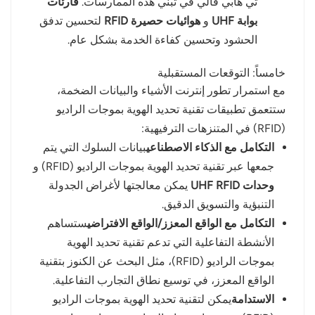
تي هابي فالي في تبني هذه الممارسات.
قارئات
بوابة UHF
و
هوائيات حصيرة RFID
لتحسين تدفق
الحشود وتحسين كفاءة الخدمة بشكل عام.
خامساً: التوقعات المستقبلية
مع استمرار تطور إنترنت الأشياء والبيانات الضخمة،
ستتعمق تطبيقات تقنية تحديد الهوية بموجات الراديو
(RFID) في المتنزهات الترفيهية:
التكامل مع الذكاء الاصطناعي
بيانات السلوك التي يتم
جمعها عبر تقنية تحديد الهوية بموجات الراديو (RFID) و
وحدات UHF RFID
يمكن معالجتها لأغراض الجدولة
التنبؤية والتسويق الدقيق.
التكامل مع الواقع المعزز/الواقع الافتراضي
ستساهم
الأنشطة التفاعلية التي تدعم تقنية تحديد الهوية
بموجات الراديو (RFID)، مثل البحث عن الكنوز بتقنية
الواقع المعزز، في توسيع نطاق التجارب التفاعلية.
الاستدامة
يمكن لتقنية تحديد الهوية بموجات الراديو