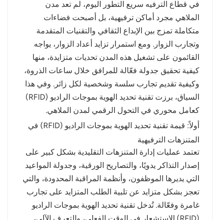
في قطاع الترفيه سريع التطور اليوم، لم تعد مدن
الملاهي مجرد أماكن ترفيهية، بل أصبحت فضاءات
norsk
متكاملة تمزج بين الإبداع الثقافي والتقنيات المتقدمة
magyar
وتجارب الزوار. ومع استمرار تزايد أعداد الزوار، يواجه
القائمون على تشغيل هذه المدن تحديات متزايدة، منها
كيفية تحقيق جدولة فعّالة للمرافق خلال ساعات الذروة،
وكيفية تقديم تجارب سلسة وشخصية لكل زائر. وفي هذا
السياق، برزت تقنية تحديد الهوية بموجات الراديو (RFID)
كعامل محوري في التحول الرقمي لمدن الملاهي.
أولاً: قيمة تقنية تحديد الهوية بموجات الراديو (RFID) في
المتنزهات الترفيهية
تعتمد عمليات إدارة المتنزهات التقليدية بشكل كبير على
إصدار التذاكر يدويًا، والتصاريح الورقية، وجدولة المواعيد
التي يديرها الموظفون، وأنظمة المراقبة المحدودة، والتي
تعجز بشكل متزايد عن تلبية الطلب المتزايد على تجارب
غامرة وفعّالة. تُدخل تقنية تحديد الهوية بموجات الراديو
(RFID) الاستشعار في الوقت الفعلي، والتعرف الآلي،