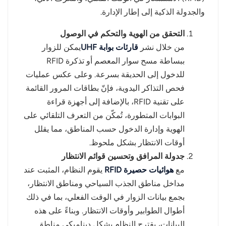
والجدولة الذكية إلى إطار الإدارة.
التحقق من الهوية والتحكم في الوصول
من خلال نشر
قارئات بوابة UHF
يمكن للزوار
ببساطة مسح سوار المعصم أو تذكرة RFID
للدخول إلى الحديقة بسرعة. وعلى عكس عمليات
فحص التذاكر اليدوية، فإنّ بطاقات المرور القائمة
على تقنية RFID، بالإضافة إلى أجهزة قراءة
البوابات المتطورة، تُمكّن من التعرف التلقائي على
الهوية وإدارة الدخول حسب المناطق، مما يقلل
أوقات الانتظار بشكل ملحوظ.
جدولة المرافق وتحسين قوائم الانتظار
مع
هوائيات حصيرة RFID
يقوم النظام، المثبت عند
مداخل مناطق الجذب السياحي ومناطق الانتظار،
بجمع بيانات الزوار في الوقت الفعلي، بما في ذلك
أطوال الطوابير وأوقات الانتظار. وبناءً على هذه
البيانات، يقترح النظام بشكل ديناميكي مناطق