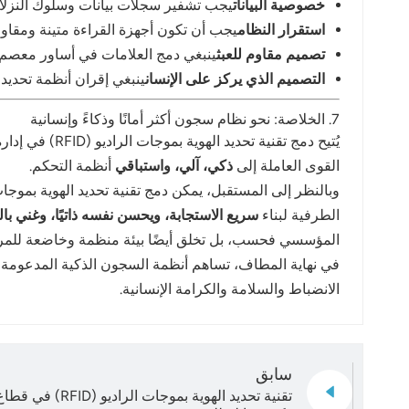
خصوصية البيانات
يجب تشفير سجلات بيانات وسلوك النزلاء
استقرار النظام
يجب أن تكون أجهزة القراءة متينة ومقاوم
تصميم مقاوم للعبث
ينبغي دمج العلامات في أساور معصم مق
التصميم الذي يركز على الإنسان
ينبغي إقران أنظمة تحديد الهوية بموجات الراديو (RFID) بالإرشاد 
7. الخلاصة: نحو نظام سجون أكثر أمانًا وذكاءً وإنسانية
يُتيح دمج تق
القوى العاملة إلى
ذكي، آلي، واستباقي
أنظمة التحكم.
الطرفية لبناء
سريع الاستجابة، ويحسن نفسه ذاتيًا، وغني بال
المؤسسي فحسب، بل تخلق أيضًا بيئة منظمة وخاضعة للمراقبة
الانضباط والسلامة والكرامة الإنسانية.
سابق
تقنية تحديد الهوية بم