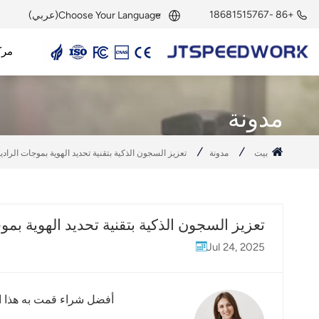
+86 -18681515767
Choose Your Language(عربي)
مرك
English
قارئ UHF RFID
هوائي UHF RFID
وحدة UHF RFID
علامة UHF RFID
علامة نشطة بتردد 2.45 جيجاهرتز
قارئ نشط بتردد 2.45 جيجاهرتز
وحدة RFID بتردد 2.45 جيجاهرتز
Français
مدونة
Deutsch
بيت
مدونة
تعزيز السجون الذكية بتقنية تحديد الهوية بموجات الراديو (RFID): تتبع النزلاء والتحكم في الوصول في الوقت ال
Русский
Italiano
تعزيز السجون الذكية بتقنية تحديد الهوية بموجات الراديو (RFID): تتبع النزلاء والتحكم ف
Español
Jul 24, 2025
Português
Nederland
أفضل شراء قمت به هذا ال