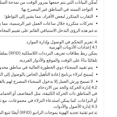
تُمكّن البيانات التي يتم جمعها بمرور الوقت من نمذجة الس
التواجد الممتد في المناطق غير المصرح بها؛
التقارب المتكرر لبعض الأفراد، مما يشير إلى التواطؤ؛
تحركات متكررة خلال ساعات العمل غير الرسمية، مما يشي
تدعم هذه الرؤى التدخل الاستباقي القائم على تقييم المخاطر
4. تعزيز التحكم في الوصول وإدارة الموارد
4.1 إعدادات الأذونات الهرمية
يمكن ربط
تلقائيًا بناءً على الوقت والموقع والأدوار الفردية.
يتم تقييد السجناء ذوي الخطورة العالية في مناطق محدو
يُسمح لنزلاء برنامج إعادة التأهيل الخاص بالوصول إلى ا
لا تسمح ورش العمل إلا بدخول السجناء المصرح لهم بال
4.2 إدارة الحركة والحد من الازدحام
أو النزاعات. كما يمكن استدعاء النزلاء في مجموعات، مع ت
4.3 إدارة الأصول والأدوات
تدعم تقنية تحديد الهوية بموجات الراديو (RFID) أيضًا تتبع الممتلكات الشخصية والأدوات وموارد المنشأة. على سبيل المثال: