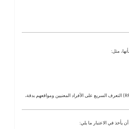
أثناء حالات الطوارئ (مثل المشاكل الطبية، أو شجارات السجناء، أو محاولات الهروب)، تتيح تقنية تحديد الهوية بموجات الراديو (RFID) التعرف السريع على الأفراد المعنيين ومواقعهم بدقة،