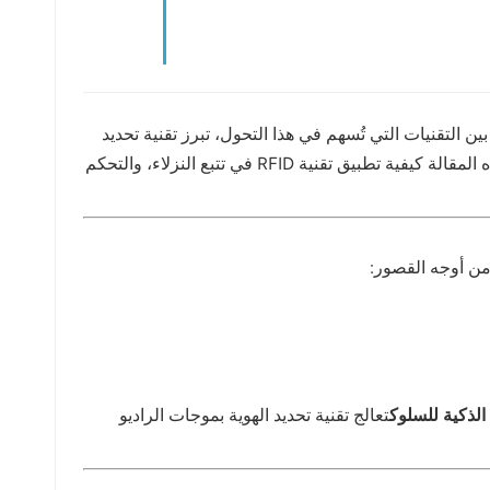
ن التقنيات التي تُسهم في هذا التحول، تبرز تقنية تحديد
الهوية بترددات الراديو (RFID) لما توفره من إمكانية تحديد الهوية دون تلامس، وجمع البيانات بكفاءة، والمراقبة الآنية. تستكشف هذه المقالة كيفية تطبيق تقنية RFID في تتبع النزلاء، والتحكم
من أوجه القصور:
الذكية للسلوك
تعالج تقنية تحديد الهوية بموجات الراديو