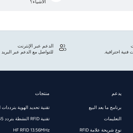
الأشياء؟
ت
الدعم عبر الإنترنت
 فنية احترافية.
للتواصل مع الدعم عبر البريد ا
يدعم
منتجات
برنامج ما بعد البيع
تقنية تحديد الهوية بترددات الراديو F 860-960
التعليمات
تقنية RFID النشطة بتردد 2.45 جيجاهرتز
نوع شريحة علامة RFID
HF RFID 13.56MHz