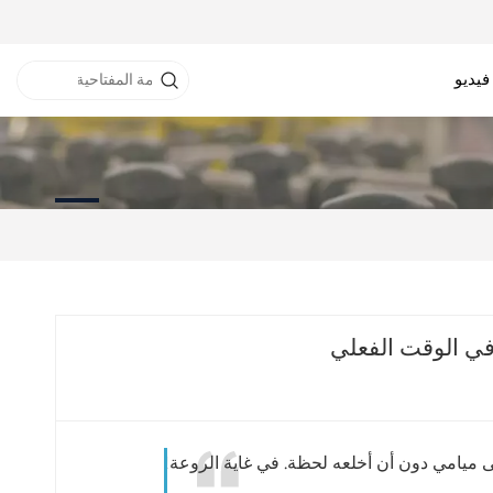
فيديو
نفق RFID
خزانة RFID
طابعة RFID
ى ميامي دون أن أخلعه لحظة. في غاية الروعة!