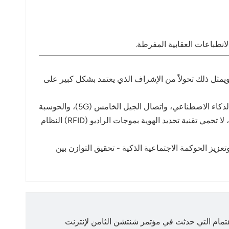
غيلية وأمن المنشأة. ويمثل ذلك تحولاً من الإشراف الذي يعتمد بشكل كبير على
وبالنظر إلى المستقبل، يمكن دمج تقنية تحديد الهوية بموجات الراديو (RFID) مع تحليلات الفيديو، والتعرف على السلوك باستخدام الذكاء الاصطناعي، واتصال الجيل الخامس (5G)، والحوسبة
بيئة سجن ذكية. من خلال تعزيز تتبع النزلاء والتحكم في الوصول، لا تحمي تقنية تحديد الهوية بموجات الراديو (RFID) النظام
يد الهوية بموجات الراديو (RFID) في تحديث الإدارة القضائية وتعزيز الحوكمة الاجتماعية الذكية - تحقيق التوازن بين
اهتمام التي حدثت في مؤتمر شنتشن الثامن لإنترنت