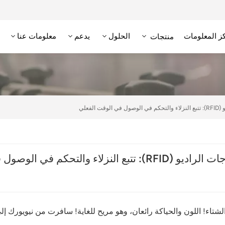
ز المعلومات
الحلول
يدعم
معلومات عنا
منتجات
علامة RFID عالية التردد/NFC
وحدة تحديد الهوية بترددات الراديو عالية التردد
قارئ RFID منخفض التردد
علامة RFID منخفضة التردد
فعلي
ي الوصول في الوقت الفعلي
شتاء! اللون والحياكة رائعان، وهو مريح للغاية! سافرت من نيويورك إل