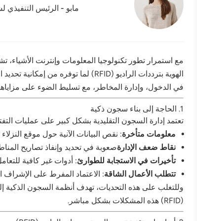
مابو - الرئيس التنفيذي لش
عربي
日语
한국어
مع استمرار تطور تكنولوجيا المعلومات وإنترنت الأشياء، تشهد
Türk
في الدخول، وإدارة المخاطر، مع تسليط الضوء على مزاياها ا
Ελληνικά
1. الحاجة إلى بناء سجون ذكية
Melayu
تعتمد إدارة السجون التقليدية بشكل كبير على عمليات التفت
معلومات متأخرة
: نقص البيانات الآنية حول موقع النزلاء
Polski
نقاط ضعف الإدارة
صعوبة في تحديد وإنفاذ تصاريح المناط
تأخيرات في الاستجابة للطوارئ
: أدوات غير كافية للتعا
แบบไทย
تتطلب الأعمال الشاقة
: الاعتماد المفرط على الإشراف ا
Tiếng Việt
وللتغلب على هذه التحديات، تهدف أنظمة السجون الذكية إ
(RFID) هذه المشكلات بشكل مباشر.
Indonesia