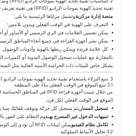
2. أساسيات تقنية تحديد الهوية بموجات الراديو (RFID) ومدى ملاءمتها للسجون
norsk
تقنية تحديد الهوية بموجات الراديو (RFID) هي تقنية تعريف تلقائي تستخدم موجات الراديو لقراءة البيانات ونقلها دون تلامس مادي. يتضمن نظام RFID النموذجي ما يلي:
منصة إدارة مركزية
وتشمل مزاياها الرئيسية ما يلي:
magyar
التعرف على الهوية في الوقت الفعلي وبدون تلامس؛
يمكن تضمين العلامات في الزي الرسمي أو الأساور أو أج
يمكن نشر أجهزة القراءة في جميع أنحاء المناطق الرئيسية
كل علامة فريدة ويمكن ربطها بالهوية وأذونات الوصول.
بالمقارنة مع عمليات تسجيل الوصول اليدوية أو كاميرات المراقبة وحد
بشكل خاص للبيئات ذات الحراسة الأمنية العالية مثل السج
3. تتبع النزلاء باستخدام تقنية تحديد الهوية بموجات الراديو (RFID)
3.1 تتبع الموقع في الوقت الفعلي بناءً على المنطقة
الموقع في الوقت الفعلي لكل فرد.
تسجيل المسار
يتم تسجيل كل حركة وتوقف تلقائيًا، مما يتي
تنبيهات الدخول غير المصرح به
يقوم النظام على الفور با
تكامل نظام الفيديو
يمكن لبيانات RFID أن تؤدي إلى الوصول إلى بث الفيديو لتحسين كفاءة الاستجابة.
3.2 تحليل الأنماط السلوكية