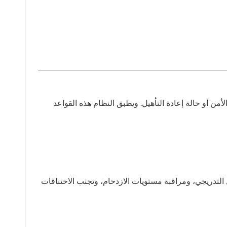
ناءً على مستوى الأمن أو حالة إعادة التأهيل. ويطبق النظام هذه القواعد
أو الحمامات، تساعد تقنية تحديد الهوية بموجات الراديو (RFID) في تنظيم الدخول التدريجي، ومراقبة مستويات الازدحام، وتجنب الاختناقات