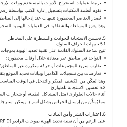
ترتبط عمليات استخراج الأدوات بالمستخدم ووقت الإرجا
تقوم أنظمة المكتبات بتسجيل إعارة الكتب بواسطة رقم ه
تُصدر العناصر المحظورة تنبيهات عند إدخالها إلى المناطق
وهذا يعزز المساءلة والشفافية في العمليات اليومية للسجو
5. تحسين الاستجابة للحوادث والسيطرة على المخاطر
5.1 تنبيهات انحراف السلوك
تتيح نمذجة السلوك القائمة على تقنية تحديد الهوية بموجات الراديو (RFID) للنظام اكتشاف الأنشطة المشبوهة وتنبيه الموظ
التواجد في مناطق غير معتادة خلال أوقات محظورة؛
تقارب سريع للمجموعات أو حركة متكررة عبر المناطق؛
تعارضات بين تسجيلات الكاميرا وبيانات تحديد الموقع بتقنية ID
وهذا يُمكّن من الكشف المبكر والتدخل في الوقت المناسب
5.2 تحسين الاستجابة للطوارئ
مما يُمكّن من إرسال الحراس بشكل أسرع. ويمكن استرجاع جم
6. اعتبارات النشر وأمن البيانات
على الرغم من أن تقنية تحديد الهوية بموجات الراديو (RFID) توفر فوائد كبيرة، إلا أن تطبيقها في بيئات حساسة مثل السجون يجب أن يأخذ في الاعتبار ما يلي: