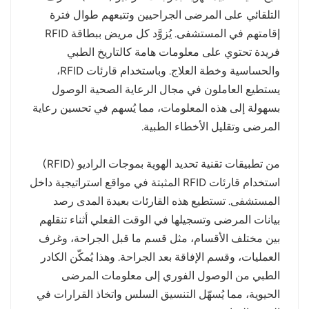
التلقائي على المرضى الجراحيين وتتبعهم طوال فترة
norsk
إقامتهم في المستشفى. يُزوَّد كل مريض ببطاقة RFID
فريدة تحتوي على معلومات هامة كالتاريخ الطبي
magyar
والحساسية وخطة العلاج. وباستخدام قارئات RFID،
يستطيع العاملون في مجال الرعاية الصحية الوصول
بسهولة إلى هذه المعلومات، مما يُسهم في تحسين رعاية
المرضى وتقليل الأخطاء الطبية.
من تطبيقات تقنية تحديد الهوية بموجات الراديو (RFID)
استخدام قارئات RFID المثبتة في مواقع استراتيجية داخل
المستشفى. تستطيع هذه القارئات بعيدة المدى رصد
بيانات المرضى وتسجيلها في الوقت الفعلي أثناء تنقلهم
بين مختلف الأقسام، مثل قسم ما قبل الجراحة، وغرف
العمليات، وقسم الإفاقة بعد الجراحة. وهذا يُمكّن الكادر
الطبي من الوصول الفوري إلى معلومات المرضى
الحيوية، مما يُسهّل التنسيق السلس واتخاذ القرارات في