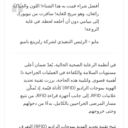
أفضل شراء قمت به هذا الشتاء! اللون والحياكة
عربي
رائعان، وهو مريح للغاية! سافرت من نيويورك
إلى ميامي دون أن أخلعه لحظة. في غاية
日语
الروعة!
한국어
مابو - الرئيس التنفيذي لشركة رايزينغ بامبو
Türk
Ελληνικά
في أنظمة الرعاية الصحية الحالية، يُعدّ ضمان أعلى
مستويات السلامة والكفاءة في العمليات الجراحية ذا
Melayu
أهمية قصوى. ولتلبية هذه الحاجة، برزت تقنية تحديد
Polski
الهوية بموجات الراديو (RFID) كأداة قيّمة. إذ تُمكّن
علامات RFID، إلى جانب أجهزة قراءة RFID، من تتبع
แบบไทย
مسار المرضى الجراحيين بالكامل، بدءًا من دخولهم
وحتى خروجهم.
Tiếng Việt
Indonesia
تتيح تقنية تحديد الهوية بموجات الراديو (RFID) التعرف