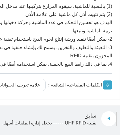
(1) بالنسبة للماشية، سيقوم المزارع بتركيبها عند مدخل المزرعة
(2) يتم تثبيت أذن كل ماشية على علامة الأذن
الهدف هو تحسين التحكم في عدد الماشية وحركة دخولها وخ
تربية الماشية وتتبعها.
2- يمكن أيضًا تنفيذ ورشة إنتاج لحوم الذبح باستخدام تقنية خطوط أنابيب RFID.
3- التعبئة والتغليف والتخزين، يسمح لك بإنشاء خلفية في 
المخزون بتقنية RFID.
4، بما في ذلك رابط البيع بالجملة، يمكن استخدامه أيضًا في مجالات مختلفة مثل تقنية RFID لجمع البيانات، ثم تحميلها إلى نفس خلفية الخدمة.
الكلمات المفتاحية الشائعة :
علامة تعريف الحيوانات بتقني
سابق
تقنية UHF RFID ----- تجعل إدارة الملفات أسهل