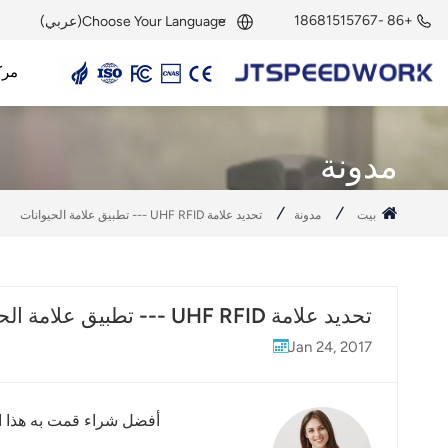
+86 -18681515767
Choose Your Language(عربي)
مرك
English
قارئ UHF RFID
هوائي UHF RFID
وحدة UHF RFID
علامة UHF RFID
علامة نشطة بتردد 2.45 جيجاهرتز
قارئ نشط بتردد 2.45 جيجاهرتز
وحدة RFID بتردد 2.45 جيجاهرتز
Français
مدونة
Deutsch
بيت
مدونة
تحديد علامة UHF RFID --- تطبيق علامة الحيوانات
Русский
Italiano
تحديد علامة UHF RFID --- تطبيق علامة الحيوانات
Español
Jan 24, 2017
Português
Nederland
أفضل شراء قمت به هذا ال