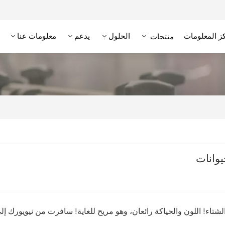
ز المعلومات
الحلول
يدعم
معلومات عنا
منتجات
علامة RFID عالية التردد/NFC
وحدة تحديد الهوية بترددات الراديو عالية التردد
قارئ RFID منخفض التردد
علامة RFID منخفضة التردد
شتاء! اللون والحياكة رائعان، وهو مريح للغاية! سافرت من نيويورك إل