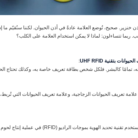
نزير. صحيح، تُوضع العلامة عادةً في أذن الحيوان. لكننا سنُقيّم ما إذا
ب. ربما تتساءلون: لماذا لا يمكن استخدام العلامة على الكلب؟
وانات بتقنية UHF RFID
:
يته، تمامًا كالبشر. فلكل شخص بطاقة تعريف خاصة به، وكذلك تحتاج الح
لامة تعريف الحيوانات الزجاجية، وعلامة تعريف الحيوانات التي تُربط، 
لراديو (RFID) في عملية إنتاج لحوم الأبقار، والخطوات كالتالي: