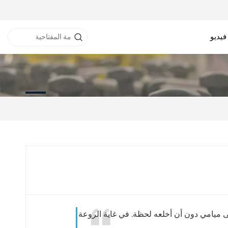
فيديو
نفق RFID
خزانة RFID
طابعة RFID
ى ميامي دون أن أخلعه لحظة. في غاية الروعة!