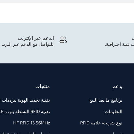
ت
الدعم عبر الإنترنت
 فنية احترافية.
للتواصل مع الدعم عبر البريد ا
يدعم
منتجات
برنامج ما بعد البيع
تقنية تحديد الهوية بترددات الراديو F 860-960
التعليمات
تقنية RFID النشطة بتردد 2.45 جيجاهرتز
نوع شريحة علامة RFID
HF RFID 13.56MHz