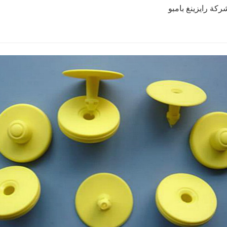
ركة رايزينغ بامبو