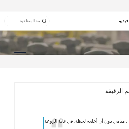
فيديو
نفق RFID
خزانة RFID
طابعة RFID
 الرقيقة
ى ميامي دون أن أخلعه لحظة. في غاية الروعة!