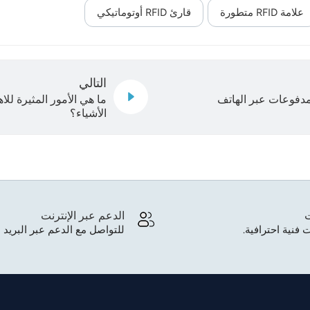
علامة RFID متطورة
قارئ RFID أوتوماتيكي
التالي
ات الراديو (RFID) تلتقي بالمدفوعات عبر الهاتف
ما هي الأمور المثيرة لل
الأشياء؟
ت
الدعم عبر الإنترنت
 فنية احترافية.
للتواصل مع الدعم عبر البريد ا