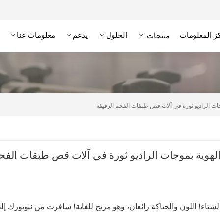
ز المعلومات
الحلول
يدعم
معلومات عنا
منتجات
علامة RFID عالية التردد/NFC
وحدة تحديد الهوية بترددات الراديو عالية التردد
قارئ RFID منخفض التردد
علامة RFID منخفضة التردد
جات الراديو ثورة في آلات قص طبقات الفحم الرقيقة
لهوية بموجات الراديو ثورة في آلات قص طبقات الفحم
شتاء! اللون والحياكة رائعان، وهو مريح للغاية! سافرت من نيويورك إل