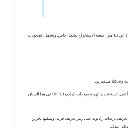
يُمثل استخراج طبقات الفحم الرقيقة تحديات عديدة نظرًا للظروف الجيولوجية وبيئات العمل الفريدة. وتُعد طبقات الفحم الرقيقة، التي يقل سمكها عادةً عن 1.3 متر، صعبة الاستخراج بشكل خاص. وتشمل الصعوبات
قبة وتحكمًا مستمرين.
تلعب التكنولوجيا دورًا حاسمًا في التحكم الذكي بآلات قص طبقات الفحم الرقيقة. ويتلخص مبدأ عمل تقنية تحديد الهوية بموجات الراديو (RFID) في هذا السياق
لمنجم. تحتوي كل بطاقة تعريف ترددات راديوية على رمز تعريف فريد، ويمكنها تخزين
ظام التحكم.