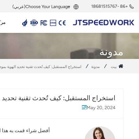
+86 -18681515767
Choose Your Language(عربي)
مرك
English
قارئ UHF RFID
هوائي UHF RFID
وحدة UHF RFID
علامة UHF RFID
علامة نشطة بتردد 2.45 جيجاهرتز
قارئ نشط بتردد 2.45 جيجاهرتز
وحدة RFID بتردد 2.45 جيجاهرتز
Français
مدونة
Deutsch
بيت
مدونة
استخراج المستقبل: كيف تُحدث تقنية تحديد الهوية بمو
Русский
Italiano
استخراج المستقبل: كيف تُحدث تقنية تحديد ا
Español
May 20, 2024
Português
Nederland
أفضل شراء قمت به هذا ال