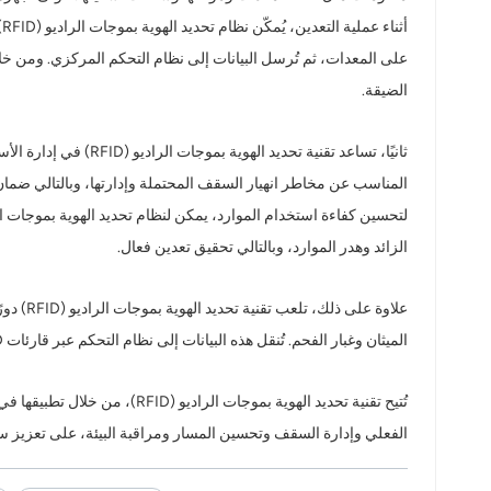
norsk
على المعدات، ثم تُرسل البيانات إلى نظام التحكم المركزي. ومن خلا
magyar
الضيقة.
ثانيًا، تساعد تقنية تحديد الهوية بموجات الراديو (RFID) في إدارة الأسطح. من خلال تثبيت
المناسب عن مخاطر انهيار السقف المحتملة وإدارتها، وبالتالي ضمان
الزائد وهدر الموارد، وبالتالي تحقيق تعدين فعال.
الميثان وغبار الفحم. تُنقل هذه البيانات إلى نظام التحكم عبر قارئات RFID، مما يتيح الرصد الفوري والإنذار المبكر بالظروف البيئية للمنجم.
الفعلي وإدارة السقف وتحسين المسار ومراقبة البيئة، على تعزيز سلا