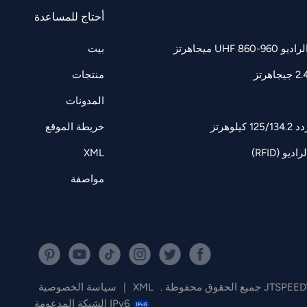
أحتاج للمساعدة
UH ميجاهرتز
بيت
منتجات
المدونات
وهرتز
خريطة الموقع
و (RFID)
XML
مواصفة
XML
|
سياسة الخصوصية
IPv6 الشبكة المدعومة