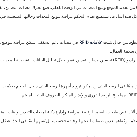
ل هذه البيانات، يستطيع نظام التحكم مراقبة موقع المعدات وحالتها التشغيلية ف
علامات RFID
في معدات دعم السقف، يمكن مراقبة موضع وح
 سلامة العمال.
لتحسين كفاءة استخدام الموارد، يمكن لنظام تحديد الهوية بموجات الراديو (RFID) تحسين مسار التعدين. فمن خ
مة وكفاءة تعدين طبقات الفحم الرقيقة فحسب، بل تُسهم أيضًا في الحدّ بشكل كبير 