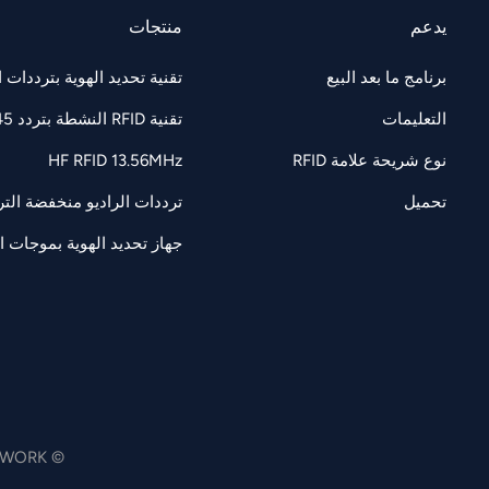
يدعم
منتجات
برنامج ما بعد البيع
تقنية تحديد الهوية بترددات الراديو F 860-960
التعليمات
تقنية RFID النشطة بتردد 2.45 جيجاهرتز
نوع شريحة علامة RFID
HF RFID 13.56MHz
تحميل
ترددات الراديو منخفضة التردد 125/134.2 كيل
جهاز تحديد الهوية بموجات الرادي
© JTSPEEDWORK جميع الحقوق محفوظة .