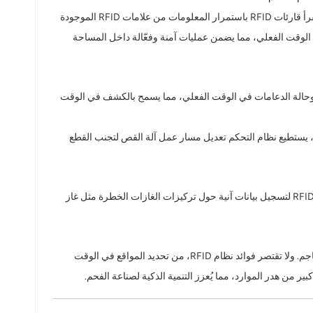
أثناء عملية التعدين، يُمكّن نظام تحديد الهوية بموجات الراديو (RFID) من تحديد الموقع وتتبع المعدات في الوقت الفعلي. فمع تحرك معدات التعدين، تقرأ قارئات RFID باستمرار المعلومات من علامات RFID الموجودة
ي الوقت الفعلي، مما يضمن عمليات آمنة وفعّالة داخل المساحة
الة الدعامات في الوقت الفعلي، مما يسمح بالكشف في الوقت
لال تحليل البيانات التشغيلية للمعدات، يستطيع نظام التحكم تعديل مسار عمل آلة القص لتجنب القطع
علاوة على ذلك، تلعب تقنية تحديد الهوية بموجات الراديو (RFID) دورًا هامًا في الرصد البيئي. إذ يمكن تزويد أجهزة الرصد البيئي داخل المنجم بعلامات RFID لتسجيل بيانات آنية حول تركيزات الغازات الخطرة مثل غاز
تُتيح تقنية تحديد الهوية بموجات الراديو (RFID)، من خلال تطبيقها في آلات قص طبقات الفحم الرقيقة، مراقبة وإدارة ذكية لمعدات التعدين وبيئات المناجم. ولا تقتصر فوائد نظام RFID، من تحديد المواقع في الوقت
من هدر الموارد، مما يُعزز التنمية الذكية لصناعة الفحم.