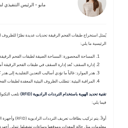
مابو - الرئيس التنفيذي لش
عربي
日语
한국어
Türk
الرئيسية ما يلي:
Ελληνικά
المساحة المحصورة: المساحة الضيقة لطبقات الفحم الرقيقة 
إدارة السقف: تُعد إدارة السقف في طبقات الفحم الرقيقة أمرً
Melayu
هدر الموارد: غالباً ما تؤدي أساليب التعدين التقليدية إلى هدر
المراقبة البيئية: تتطلب الظروف البيئية المعقدة لطبقات الفح
Polski
تقنية تحديد الهوية باستخدام الترددات الراديوية (RFID)
แบบไทย
فيما يلي:
Tiếng Việt
أولاً، يتم ترك
Indonesia
معلومات مثل حالة المعدات وموقعها وساعات تشغيلها. تتولى أجهزة ق