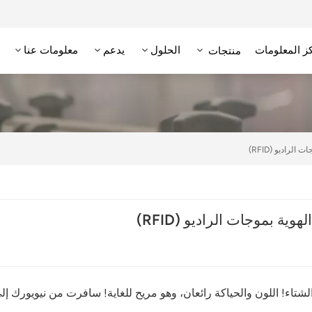
ز المعلومات
الحلول
يدعم
معلومات عنا
منتجات
علامة RFID عالية التردد/NFC
وحدة تحديد الهوية بترددات الراديو عالية التردد
قارئ RFID منخفض التردد
علامة RFID منخفضة التردد
لراديو (RFID)
ية بموجات الراديو (RFID)
شتاء! اللون والحياكة رائعان، وهو مريح للغاية! سافرت من نيويورك إل