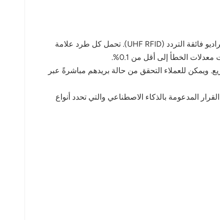
اعتمدت العديد من مراكز البريد الرئيسية في الصين أنظمة فرز آلية تعتمد على تقنية تحديد الهوية بموجات الراديو فائقة التردد (UHF RFID). تحمل كل طرد علامة
بشكل ديناميكي عبر سلسلة التوزيع. ويمكن للعملاء التحقق من حالة بريدهم مباشرةً عبر
دا بدمج تقنية تحديد الهوية بموجات الراديو (RFID) مع أنظمة اتخاذ القرار المدعومة بالذكاء الاصطناعي والتي تحدد أنواع