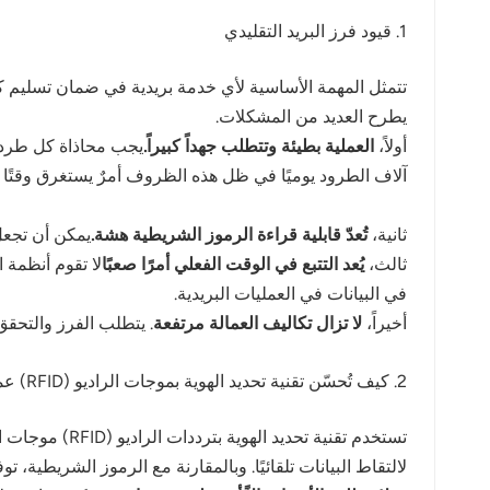
1. قيود فرز البريد التقليدي
تتمثل المهمة الأساسية لأي خدمة بريدية في ضمان تسليم 
يطرح العديد من المشكلات.
أولاً،
العملية بطيئة وتتطلب جهداً كبيراً.
يجب محاذاة كل طرد و
آلاف الطرود يوميًا في ظل هذه الظروف أمرٌ يستغرق وقتًا 
ثانية،
تُعدّ قابلية قراءة الرموز الشريطية هشة.
يمكن أن تجعل 
ثالث،
يُعد التتبع في الوقت الفعلي أمرًا صعبًا
لا تقوم أنظمة ا
في البيانات في العمليات البريدية.
أخيراً،
لا تزال تكاليف العمالة مرتفعة
. يتطلب الفرز والتحقق 
2. كيف تُحسّن تقنية تحديد الهوية بموجات الراديو (RFID) عملية فرز البريد
لالتقاط البيانات تلقائيًا. وبالمقارنة مع الرموز الشريطية، توفر تقنية RFID مز