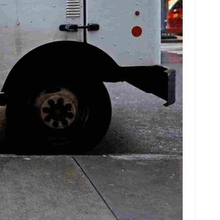
norsk
magyar