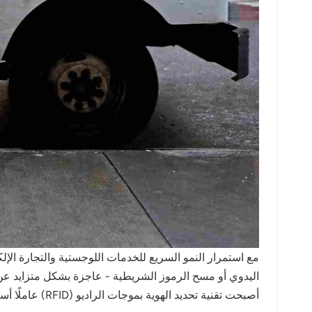
مع استمرار النمو السريع للخدمات اللوجستية والتجارة الإلك
اليدوي أو مسح الرموز الشريطية - عاجزة بشكل متزايد عن ال
أصبحت تقنية تحديد الهوية بموجات الراديو (RFID) عاملًا أساسيًا في التحول الرقمي للبريد، مما يضفي مستوى جديدًا من الكفاءة والدقة وإمكانية التتبع على عملية فرز البريد.