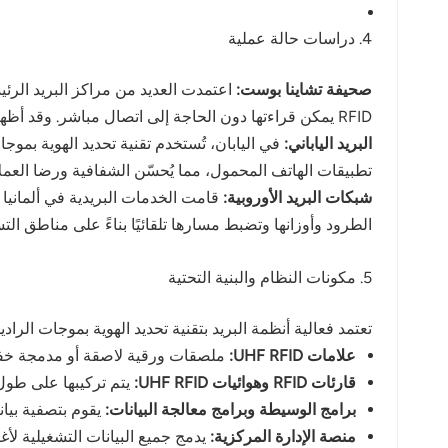
4. دراسات حالة عملية
صحيفة تشاينا بوست:
RFID يمكن قراءتها دون الحاجة إلى اتصال مباشر. وقد أظهرت التجارب تحسناً في كفاءة الفرز بنسبة تزيد عن 40%، بينما انخفضت معدلات الخطأ إلى أقل من 0.1%.
البريد الياباني:
تطبيقات الهاتف المحمول، مما يُحسّن الشفافية ورضا العم
شبكات البريد الأوروبية:
الطرود وأوزانها وتضبط مسارها تلقائيًا بناءً على مناطق ال
5. مكونات النظام والبنية التحتية
تعتمد فعالية أنظمة البريد بتقنية تحديد الهوية بموجات الراديو (RFID) على التآزر بين البنية التحتية للأجهزة والبيا
علامات UHF RFID:
ملصقات ورقية لاصقة أو مدمجة خفيف
قارئات RFID وهوائيات UHF RFID:
يتم تركيبها على طول س
برامج الوسيطة وبرامج معالجة البيانات:
يقوم بتصفية بيان
منصة الإدارة المركزية:
يدمج جميع البيانات التشغيلية ل