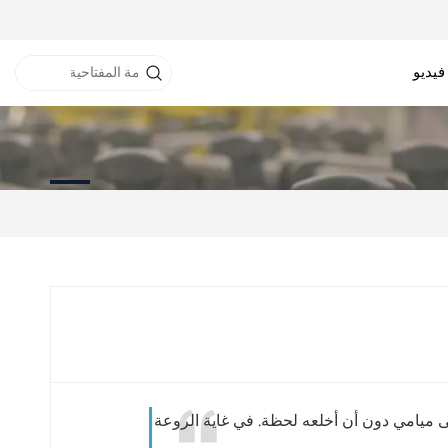
فيديو
نفق RFID
خزانة RFID
طابعة RFID
ى ميامي دون أن أخلعه لحظة. في غاية الروعة!