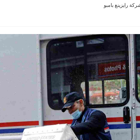
ركة رايزينغ بامبو