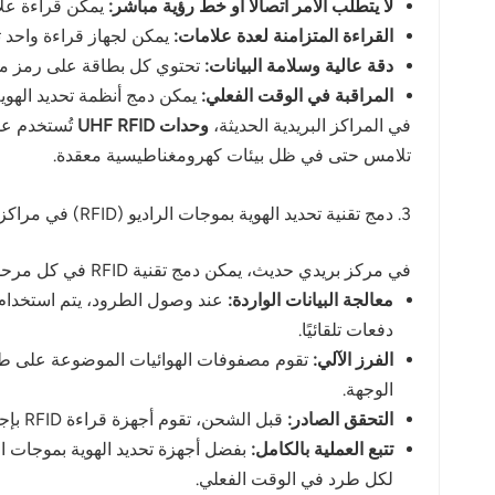
لا يتطلب الأمر اتصالاً أو خط رؤية مباشر:
يمكن قراءة علامات RFID من خلال مواد التعبئة والتغليف وعلى مسافات تتراوح من ب
القراءة المتزامنة لعدة علامات:
يمكن لجهاز قراءة واحد ت
دقة عالية وسلامة البيانات:
تحتوي كل بطاقة على رمز منتج إلكتروني فريد (EPC)، 
المراقبة في الوقت الفعلي:
يمكن دمج أنظمة تحديد الهوية بموجات الراديو (RFID) مع منصات إدارة الخدمات اللوجستية وال
في المراكز البريدية الحديثة،
وحدات UHF RFID
تُستخدم عل
تلامس حتى في ظل بيئات كهرومغناطيسية معقدة.
3. دمج تقنية تحديد الهوية بموجات الراديو (RFID) في مراكز فرز البريد
في مركز بريدي حديث، يمكن دمج تقنية RFID في كل مرحلة - من الاستلام إلى الإرسال - لتحقيق الأتمتة الشاملة.
معالجة البيانات الواردة:
عند وصول الطرود، يتم استخدام قارئات RFID 
دفعات تلقائيًا.
الفرز الآلي:
تقوم مصفوفات الهوائيات الموضوعة على طول ا
الوجهة.
التحقق الصادر:
قبل الشحن، تقوم أجهزة قراءة RFID بإجراء مسح ضوئي آخر للتحقق من هوية كل طرد، مما يضمن عدم فقدان أي عناصر أو وضعها في غير مكانها.
تتبع العملية بالكامل:
لكل طرد في الوقت الفعلي.