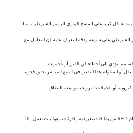
 تعتمد بشكل كبير على المسح اليدوي للرموز الشريطية، مما
مز الشريطي على سرعة ودقة التعرف عليه. إن التعامل مع
لة، مما يؤدي إلى أخطاء في الفرز أو تأخيرات.
 النقل أو المناولة. هذا النقص في التتبع المباشر يخلق فجوة
كترونية أو الحملات الترويجية واسعة النطاق.
تستخدم تقنية تحديد الهوية بترددات الراديو (RFID) موجات الراديو لتحديد وتتبع الأشياء دون الحاجة إلى التلامس المباشر. يتكون نظام RFID من بطاقات تعريفية وقارئات وهوائيات تعمل معًا