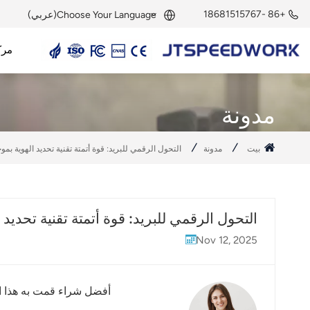
+86 -18681515767
Choose Your Language(عربي)
مرك
English
قارئ UHF RFID
هوائي UHF RFID
وحدة UHF RFID
علامة UHF RFID
علامة نشطة بتردد 2.45 جيجاهرتز
قارئ نشط بتردد 2.45 جيجاهرتز
وحدة RFID بتردد 2.45 جيجاهرتز
Français
مدونة
Deutsch
بيت
مدونة
التحول الرقمي للبريد: قوة أتمتة تقنية تحديد الهوية بموجات ا
Русский
Italiano
التحول الرقمي للبريد: قوة أتمتة تقنية تحديد الهو
Español
Nov 12, 2025
Português
Nederland
أفضل شراء قمت به هذا ال