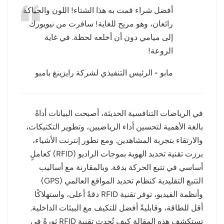
أفضل شراء قمت به هذا الشتاء! اللون والحياكة
عربي
رائعان، وهو مريح للغاية! سافرت من نيويورك
إلى ميامي دون أن أخلعه لحظة. في غاية
日语
الروعة!
한국어
مابو - الرئيس التنفيذي لشركة رايزينغ بامبو
Türk
Ελληνικά
في الرياضات التنافسية الحديثة، أصبحت البيانات أداةً
بالغة الأهمية لتحسين أداء الرياضيين، وتطوير التكتيكات،
Melayu
والارتقاء بتجربة المشاهدين. ومع تطور إنترنت الأشياء،
Polski
برزت تقنية تحديد الهوية بموجات الراديو (RFID) كعاملٍ
أساسي في تتبع الحركة بدقة. وبالمقارنة مع أساليب
แบบไทย
التتبع التقليدية كنظام تحديد المواقع العالمي (GPS)
وأنظمة الفيديو، توفر تقنية RFID دقةً أعلى، واستهلاكًا
Tiếng Việt
أقل للطاقة، وقابليةً أفضل للتكيف مع البيئات الداخلية.
Indonesia
تستكشف هذه المقالة كيف تُحدث تقنية RFID ثورةً في