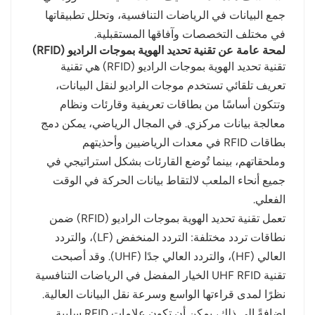
جمع البيانات في الرياضات التنافسية، وتحلل تطبيقاتها
norsk
في مختلف التخصصات وآفاقها المستقبلية.
لمحة عامة عن تقنية تحديد الهوية بموجات الراديو (RFID)
magyar
تقنية تحديد الهوية بموجات الراديو (RFID) هي تقنية
تعريف تلقائي تستخدم موجات الراديو لنقل البيانات،
وتتكون أساسًا من بطاقات تعريفية وقارئات ونظام
معالجة بيانات مركزي. في المجال الرياضي، يمكن دمج
بطاقات RFID في معدات الرياضيين وأحذيتهم
وملحقاتهم، بينما تُوضع القارئات بشكل استراتيجي في
جميع أنحاء الملعب لالتقاط بيانات الحركة في الوقت
الفعلي.
تعمل تقنية تحديد الهوية بموجات الراديو (RFID) ضمن
نطاقات تردد مختلفة: التردد المنخفض (LF)، والتردد
العالي (HF)، والتردد العالي جدًا (UHF). وقد أصبحت
تقنية UHF RFID الخيار المفضل في الرياضات التنافسية
نظرًا لمدى قراءتها الواسع وسرعة نقل البيانات العالية.
إضافةً إلى ذلك، يمكن أن تكون علامات RFID سلبية