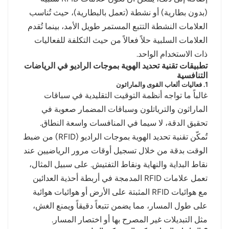
(بدون بطارية) أو نشطة (تعمل بالبطارية)، حيث تُناسب
العلامات النشطة التتبع المستمر طويل الأمد، بينما تُقدم
العلامات السلبية حلاً فعالاً من حيث التكلفة للفعاليات
ذات الاستخدام الواحد.
تطبيقات تقنية تحديد الهوية بموجات الراديو في الرياضات
التنافسية
1. فعاليات ألعاب القوى والماراثون
غالباً ما تواجه أنظمة التوقيت التقليدية في سباقات
الماراثون والترياتلون وسباقات المضمار صعوبة في
تحقيق الدقة، لا سيما في المنافسات واسعة النطاق.
تُمكّن تقنية تحديد الهوية بموجات الراديو (RFID) من ضبط
الوقت بدقة من خلال تسجيل أوقات مرور الرياضيين عند
نقاط البداية والنهاية ونقاط التفتيش. على سبيل المثال،
تعمل علامات RFID المدمجة في أربطة أحذية العدائين
مع هوائيات RFID المثبتة على الأرض أو هوائيات هوائية
على طول المسار، مما يضمن تتبعاً دقيقاً ويمنع الغش،
مثل التبديلات غير المصرح بها أو اختصار المسار.