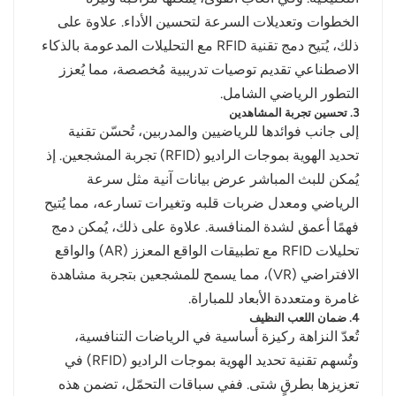
الخطوات وتعديلات السرعة لتحسين الأداء. علاوة على
ذلك، يُتيح دمج تقنية RFID مع التحليلات المدعومة بالذكاء
الاصطناعي تقديم توصيات تدريبية مُخصصة، مما يُعزز
التطور الرياضي الشامل.
3. تحسين تجربة المشاهدين
إلى جانب فوائدها للرياضيين والمدربين، تُحسّن تقنية
تحديد الهوية بموجات الراديو (RFID) تجربة المشجعين. إذ
يُمكن للبث المباشر عرض بيانات آنية مثل سرعة
الرياضي ومعدل ضربات قلبه وتغيرات تسارعه، مما يُتيح
فهمًا أعمق لشدة المنافسة. علاوة على ذلك، يُمكن دمج
تحليلات RFID مع تطبيقات الواقع المعزز (AR) والواقع
الافتراضي (VR)، مما يسمح للمشجعين بتجربة مشاهدة
غامرة ومتعددة الأبعاد للمباراة.
4. ضمان اللعب النظيف
تُعدّ النزاهة ركيزة أساسية في الرياضات التنافسية،
وتُسهم تقنية تحديد الهوية بموجات الراديو (RFID) في
تعزيزها بطرقٍ شتى. ففي سباقات التحمّل، تضمن هذه