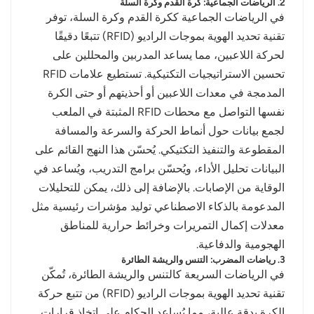
2. الرياضات الجماعية: كرة القدم وكرة السلة
في الرياضات الجماعية ككرة القدم وكرة السلة، توفر
تقنية تحديد الهوية بموجات الراديو (RFID) تتبعًا دقيقًا
لحركة اللاعبين، مما يساعد المدربين والمحللين على
تحسين الاستراتيجيات التكتيكية. تستطيع علامات RFID
المدمجة في معدات اللاعبين أو أحذيتهم أو حتى الكرة
نفسها التواصل مع محطات RFID المثبتة في الملعب
لجمع بيانات حول أنماط الحركة والسرعة والمسافة
المقطوعة والتنفيذ التكتيكي. يُحسّن هذا النهج القائم على
البيانات تحليل الأداء، ويُحسّن برامج التدريب، ويُساعد في
الوقاية من الإصابات. بالإضافة إلى ذلك، يمكن للتحليلات
المدعومة بالذكاء الاصطناعي توليد مؤشرات رئيسية مثل
معدلات إكمال التمريرات وخرائط حرارية للمناطق
الهجومية والدفاعية.
3. رياضات المضرب: التنس والريشة الطائرة
في الرياضات السريعة كالتنس والريشة الطائرة، تُمكّن
تقنية تحديد الهوية بموجات الراديو (RFID) من تتبع حركة
الكرة بدقة عالية، مما يُساعد الحكام على اتخاذ قرارات