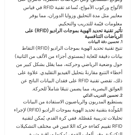
الألواح وركوب الأمواج، تُساعد تقنية RFID في قياس
معايير مثل مدة التحليق وزوايا الدوران، مما يوفر
معلومات قيّمة للتدريب والتحكيم.
تأثير تقنية تحديد الهوية بموجات الراديو (RFID) على
الرياضات التنافسية
1. تحسين دقة البيانات
تتيح تقنية تحديد الهوية بموجات الراديو (RFID) التقاط
بيانات دقيقة للغاية (بمستوى أجزاء من الألف من الثانية)
حول وضعية الرياضي وحركته، مما يقلل بشكل كبير من
أخطاء التتبع مقارنةً بتحليل الفيديو التقليدي. علاوة على
ذلك، تقضي تقنية RFID على فقدان البيانات الناتج عن
العوائق البصرية، مما يضمن تتبعًا شاملاً للحركة.
2. تحسين التدريب الذكي
يستطيع المدربون والرياضيون الاستفادة من البيانات
المُولّدة بتقنية تحديد الهوية بموجات الراديو (RFID) لإجراء
تحليلات تدريبية مُفصّلة. ففي كرة القدم، يُمكن لتقنية
RFID تقييم كفاءة حركة اللاعبين في مختلف التشكيلات
التكتيكية. وفي ألعاب القوى، يُمكنها مراقبة وتيرة