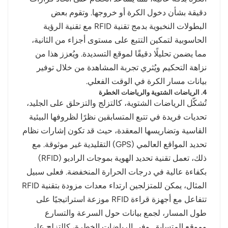
دقيقة بشأن دخول الكرة أو خروجها. وتقوم بعض
البطولات النخبوية بدمج تقنية RFID مع تقنية الرؤية
الحاسوبية لتمكين التتبع على مستوى أجزاء من الثانية،
مما يضمن تحليلًا دقيقًا لموقع التسديدة. ويُعزز هذا من
نزاهة التحكيم ويُثري تجربة المشاهدة من خلال توفير
بيانات مسار الكرة في الوقت الفعلي.
4. الرياضات الشتوية والرياضات الخطرة
تُشكّل الرياضات الشتوية، كالتزلج والتزحلق على الجليد،
تحديات فريدة في تتبع المتسابقين نظرًا لظروفها البيئية
القاسية وتضاريسها المعقدة، حيث قد تكون إشارات نظام
تحديد المواقع العالمي (GPS) التقليدية غير موثوقة. مع
ذلك، تعمل تقنية تحديد الهوية بموجات الراديو (RFID)
بكفاءة عالية في درجات الحرارة المنخفضة. فعلى سبيل
المثال، يمكن للمتزلجين ارتداء معدات مزودة بتقنية RFID
تتفاعل مع أجهزة قراءة RFID موزعة استراتيجيًا على
طول المسار، لجمع بيانات حول السرعة والتسارع
وموقع المتسابق. وفي الرياضات الخطرة، كالتزلج على