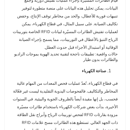
قيام الطائرات المسيّرة بإجراء عمليات تفتيش دورية وجمع
البيانات، يمكن تحليل هذه البيانات على منصة متطورة لتوفير
تنبيهات فورية للأعطال، والحد من مخاطر توقف الإنتاج، وخفض
تكاليف الصيانة. على سبيل المثال، في قطاع الكهرباء، يمكن
لعمليات تفتيش الطائرات المسيّرة لبيانات RFID الخاصة بتوربينات
الرياح التنبؤ بالأعطال في التوربينات، مما يسمح بإجراء الصيانة
الوقائية أو استبدال الأجزاء قبل حدوث العطل.
حالات واقعية: تطبيقات ناجحة لتقنية تحديد الهوية بموجات الراديو
والطائرات بدون طيار
صناعة الكهرباء
في قطاع الكهرباء، تُعدّ عمليات فحص المعدات من المهام عالية
المخاطر والتكاليف. فالفحوصات اليدوية التقليدية ليست غير فعّالة
فحسب، بل إنها مقيدة أيضاً بالظروف الجوية والبيئية. في السنوات
الأخيرة، بدأت بعض شركات الكهرباء باستخدام طائرات مسيّرة
مزودة بقارئات RFID لفحص توربينات الرياح وأبراج نقل الطاقة
ذات الجهد العالي. تستطيع هذه الطائرات مسح علامات RFID