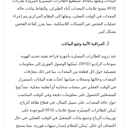
البيانات ونقلها بكفاءة. تستطيع الطائرات المسيّرة المزودة بقارئات
RFID مسح علامات المعدات أثناء الطيران، والتقاط بيانات حالة
المعدات في الوقت الفعلي، ونقلها إلى النظام المركزي.
يتم إجراء
عمليات الفحص عبر الشبكات اللاسلكية، مما يعزز كفاءة الفحص
بشكل كبير.
المراقبة الآنية وتتبع البيانات
عند تزويد الطائرات المسيّرة بأجهزة قراءة تقنية تحديد الهوية
بموجات الراديو (RFID)، يُمكنها الوصول الفوري إلى معلومات
تفصيلية حول كل قطعة من المعدات، بما في ذلك معرّفات
المعدات وحالتها وسجلات صيانتها. تُحدَّث هذه البيانات باستمرار
في الوقت الفعلي عبر منصات سحابية أو أنظمة محلية، مما يُتيح
للمشغلين الحصول على معلومات دقيقة وفي الوقت المناسب
حول حالة المعدات. على سبيل المثال، في قطاع طاقة الرياح،
يُمكن للطائرات المسيّرة مسح علامات RFID الموجودة على
توربينات الرياح وجمع بيانات التشغيل في الوقت الفعلي. في حال
اكتشاف أي خلل، يُمكن للنظام إصدار تنبيهات فورية، مما يسمح