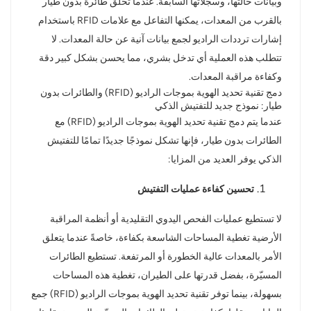
وبيانات حالتها، وسجلاتها السابقة. عندما تحلق طائرة بدون طيار
بالقرب من المعدات، يمكنها التفاعل مع علامات RFID باستخدام
إشارات ترددات الراديو لجمع بيانات آنية عن حالة المعدات. لا
تتطلب هذه العملية أي تدخل بشري، مما يحسن بشكل كبير دقة
وكفاءة مراقبة المعدات.
دمج تقنية تحديد الهوية بموجات الراديو (RFID) والطائرات بدون
طيار: نموذج جديد للتفتيش الذكي
عندما يتم دمج تقنية تحديد الهوية بموجات الراديو (RFID) مع
الطائرات بدون طيار، فإنها تشكل نموذجًا جديدًا تمامًا للتفتيش
الذكي يوفر العديد من المزايا:
تحسين كفاءة عمليات التفتيش
لا تستطيع عمليات الفحص اليدوي التقليدية أو أنظمة المراقبة
الأرضية تغطية المساحات الشاسعة بكفاءة، خاصةً عندما يتعلق
الأمر بالمعدات عالية الخطورة أو المرتفعة. تستطيع الطائرات
المسيّرة، بفضل قدرتها على الطيران، تغطية هذه المساحات
بسهولة، بينما توفر تقنية تحديد الهوية بموجات الراديو (RFID) جمع