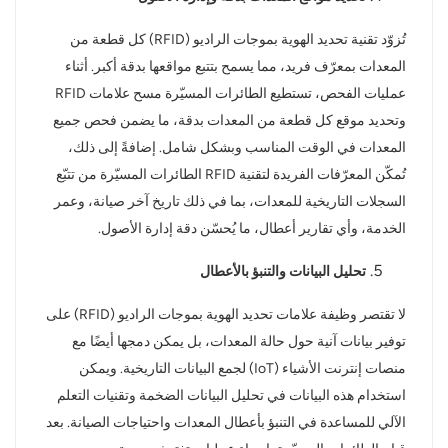
تُزوّد ​​تقنية تحديد الهوية بموجات الراديو (RFID) كل قطعة من
المعدات بمعرّف فريد، مما يسمح بتتبع مواقعها بدقة أكبر. أثناء
عمليات الفحص، تستطيع الطائرات المسيّرة مسح علامات RFID
وتحديد موقع كل قطعة من المعدات بدقة، ما يضمن فحص جميع
المعدات في الوقت المناسب وبشكل شامل. إضافةً إلى ذلك،
تُمكّن المعرّفات الفريدة لتقنية RFID الطائرات المسيّرة من تتبّع
السجلات التاريخية للمعدات، بما في ذلك تاريخ آخر صيانة، وعمر
الخدمة، وأي تقارير أعطال، ما يُحسّن دقة إدارة الأصول.
تحليل البيانات والتنبؤ بالأعطال
لا تقتصر وظيفة علامات تحديد الهوية بموجات الراديو (RFID) على
توفير بيانات آنية حول حالة المعدات، بل يمكن دمجها أيضًا مع
منصات إنترنت الأشياء (IoT) لجمع البيانات التاريخية. ويمكن
استخدام هذه البيانات في تحليل البيانات الضخمة وتقنيات التعلم
الآلي للمساعدة في التنبؤ بأعطال المعدات واحتياجات الصيانة. بعد