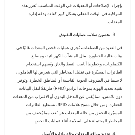
بإجراء الإصلاحات أو التعديلات في الوقت المناسب. تُعزز هذه
المراقبة في الوقت الفعلي بشكل كبير كفاءة ودقة إدارة
المعدات.
تحسين سلامة عمليات التفتيش
في العديد من الصناعات، تُجرى عمليات فحص المعدات غالبًا في
بيئات عالية الخطورة، مثل المنشآت الكهربائية، ومصانع
الكيماويات، وخطوط أنابيب النفط والغاز. ويُسهم استخدام
الطائرات المسيّرة في تقليل المخاطر التي يتعرض لها العاملون،
لا سيما في الظروف الجوية القاسية أو المناطق الخطرة. وتوفر
تقنية تحديد الهوية بموجات الراديو (RFID) طريقةً لنقل البيانات
دون تلامس، مما يُغني عن التدخل اليدوي أو الاقتراب من المعدات
الخطرة. ومن خلال مسح علامات RFID، تستطيع الطائرات
المسيّرة التحقق من حالة المعدات عن بُعد، مما يُخفف من
المخاطر المحتملة على السلامة أثناء عمليات الفحص.
تحديد مواقع المعدات بدقة وإدارة الأصول