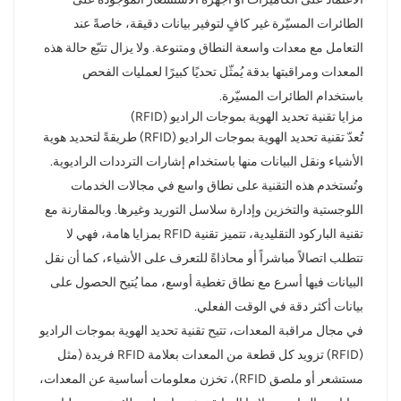
الطائرات المسيّرة غير كافٍ لتوفير بيانات دقيقة، خاصةً عند
التعامل مع معدات واسعة النطاق ومتنوعة. ولا يزال تتبّع حالة هذه
المعدات ومراقبتها بدقة يُمثّل تحديًا كبيرًا لعمليات الفحص
باستخدام الطائرات المسيّرة.
مزايا تقنية تحديد الهوية بموجات الراديو (RFID)
تُعدّ تقنية تحديد الهوية بموجات الراديو (RFID) طريقةً لتحديد هوية
الأشياء ونقل البيانات منها باستخدام إشارات الترددات الراديوية.
وتُستخدم هذه التقنية على نطاق واسع في مجالات الخدمات
اللوجستية والتخزين وإدارة سلاسل التوريد وغيرها. وبالمقارنة مع
تقنية الباركود التقليدية، تتميز تقنية RFID بمزايا هامة، فهي لا
تتطلب اتصالاً مباشراً أو محاذاةً للتعرف على الأشياء، كما أن نقل
البيانات فيها أسرع مع نطاق تغطية أوسع، مما يُتيح الحصول على
بيانات أكثر دقة في الوقت الفعلي.
في مجال مراقبة المعدات، تتيح تقنية تحديد الهوية بموجات الراديو
(RFID) تزويد كل قطعة من المعدات بعلامة RFID فريدة (مثل
مستشعر أو ملصق RFID)، تخزن معلومات أساسية عن المعدات،