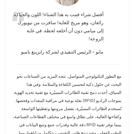
عربي
أفضل شراء قمت به هذا الشتاء! اللون والحياكة
رائعان، وهو مريح للغاية! سافرت من نيويورك
日语
إلى ميامي دون أن أخلعه لحظة. في غاية
한국어
الروعة!
Türk
مابو - الرئيس التنفيذي لشركة رايزينغ بامبو
Ελληνικά
مع التطور التكنولوجي المتواصل، تتجه المزيد من الصناعات نحو
Melayu
البحث عن حلول ذكية لتحسين الكفاءة والسلامة. وفي هذا
Polski
السياق، أحدث دمج تقنية الطائرات المسيّرة مع تقنية تحديد الهوية
بموجات الراديو (RFID) نقلة نوعية في مراقبة المعدات وفحصها.
แบบไทย
تُستخدم الطائرات المسيّرة، بفضل مرونتها وتغطيتها الواسعة
وكفاءتها العالية، على نطاق واسع في مختلف القطاعات الصناعية،
Tiếng Việt
بينما توفر تقنية RFID دقة عالية وقدرات جمع وتتبع البيانات في
Indonesia
الوقت الفعلي. وعند دمج هاتين التقنيتين، تتكامل مزاياهما، مما