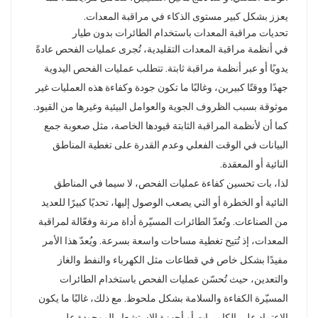
يعزز بشكل كبير مستوى الذكاء في مراقبة المعدات.
norsk
تحديات مراقبة المعدات باستخدام الطائرات بدون طيار
في أنظمة مراقبة المعدات التقليدية، تُجرى عمليات الفحص عادةً
magyar
يدويًا أو عبر أنظمة مراقبة ثابتة. تتطلب عمليات الفحص اليدوية
جهدًا ووقتًا كبيرين، وغالبًا ما تكون جودة وكفاءة هذه العمليات غير
موثوقة بسبب الظروف الجوية والعوامل البيئية وغيرها من القيود.
كما أن لأنظمة المراقبة الثابتة قيودها الخاصة، مثل صعوبة جمع
البيانات في الوقت الفعلي وعدم القدرة على تغطية المناطق
النائية أو المعقدة.
لذا، بات تحسين كفاءة عمليات الفحص، لا سيما في المناطق
النائية أو الخطرة أو التي يصعب الوصول إليها، تحديًا كبيرًا للعديد
من الصناعات. وتُعدّ الطائرات المسيّرة أداة مرنة وفعّالة لمراقبة
المعدات، إذ تُتيح تغطية مساحات واسعة بسرعة. ويُعدّ هذا الأمر
مفيدًا بشكل خاص في قطاعات مثل الكهرباء والنفط والغاز
والتعدين، حيث تُحسّن عمليات الفحص باستخدام الطائرات
المسيّرة الكفاءة والسلامة بشكل ملحوظ. مع ذلك، غالبًا ما يكون
الاعتماد على الكاميرات أو أجهزة الاستشعار الموجودة على