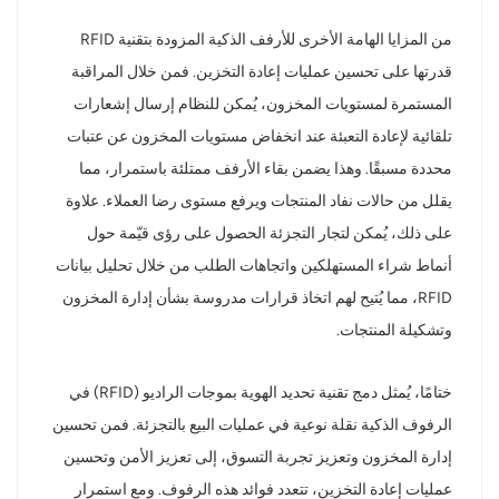
من المزايا الهامة الأخرى للأرفف الذكية المزودة بتقنية RFID
قدرتها على تحسين عمليات إعادة التخزين. فمن خلال المراقبة
المستمرة لمستويات المخزون، يُمكن للنظام إرسال إشعارات
تلقائية لإعادة التعبئة عند انخفاض مستويات المخزون عن عتبات
محددة مسبقًا. وهذا يضمن بقاء الأرفف ممتلئة باستمرار، مما
يقلل من حالات نفاد المنتجات ويرفع مستوى رضا العملاء. علاوة
على ذلك، يُمكن لتجار التجزئة الحصول على رؤى قيّمة حول
أنماط شراء المستهلكين واتجاهات الطلب من خلال تحليل بيانات
RFID، مما يُتيح لهم اتخاذ قرارات مدروسة بشأن إدارة المخزون
وتشكيلة المنتجات.
ختامًا، يُمثل دمج تقنية تحديد الهوية بموجات الراديو (RFID) في
الرفوف الذكية نقلة نوعية في عمليات البيع بالتجزئة. فمن تحسين
إدارة المخزون وتعزيز تجربة التسوق، إلى تعزيز الأمن وتحسين
عمليات إعادة التخزين، تتعدد فوائد هذه الرفوف. ومع استمرار