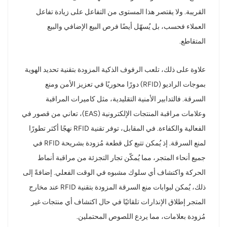
القريبة. ولا يقتصر هذا المستوى من التفاعل على زيادة تفاعل
العملاء فحسب، بل يُسهّل أيضًا فرص البيع الإضافي والبيع
المتقاطع.
علاوة على ذلك، تلعب الرفوف الذكية المزودة بتقنية تحديد الهوية
بموجات الراديو (RFID) دورًا محوريًا في تعزيز الأمن ومنع
السرقة. فالتدابير الأمنية التقليدية، مثل كاميرات المراقبة
وعلامات مراقبة المنتجات الإلكترونية (EAS)، تعاني من قصور في
الفعالية والكفاءة. في المقابل، توفر تقنية RFID نهجًا أكثر تطورًا
لمنع السرقة. إذ يُمكن تتبع كل قطعة مُزودة بشريحة RFID في
جميع أنحاء المتجر، مما يُمكّن تجار التجزئة من مراقبة أنماط
الحركة واكتشاف أي سلوك مشبوه في الوقت الفعلي. إضافةً إلى
ذلك، يُمكن لبوابات منع السرقة المزودة بتقنية RFID عند مخارج
المتجر إطلاق الإنذارات تلقائيًا في حال اكتشاف أي منتجات غير
مُزودة بعلامات، مما يردع اللصوص المحتملين.