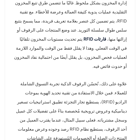
إدارة المخزون بشكل ملحوظ. غالبًا ما تتضمن طرق تتبع المخزون
norsk
التقليدية عمليات يدوية كثيفة العمالة وعرضة للأخطاء. مع تقنية
RFID، يتم تضمين كل عنصر بعلامة تعريف فريدة، مما يسمح بتتبع
magyar
سلس طوال سلسلة التوريد. عند وضع المنتجات على الرفوف أو
إزالتها منها،
قارئات RFID
يتم تحديث مستويات المخزون تلقائيًا
في الوقت الفعلي. وهذا لا يقلل فقط من الوقت والموارد اللازمة
لعمليات فحص المخزون، بل يقلل أيضًا من احتمالية نفاد المخزون
أو حدوث فائض فيه.
علاوة على ذلك، تُحسّن الرفوف الذكية تجربة التسوق الشاملة
للعملاء. فمن خلال الاستفادة من تقنية تحديد الهوية بموجات
الراديو (RFID)، يستطيع تجار التجزئة تطبيق استراتيجيات تسعير
ديناميكية وعروض ترويجية مُخصصة بناءً على تفضيلات كل عميل
وسجل مشترياته. فعلى سبيل المثال، عندما يقترب العميل من
أحد الرفوف، يستطيع نظام RFID رصد وجوده وعرض معلومات
المنتج ذات الصلة أو الخصومات المُستهدفة على الشاشات