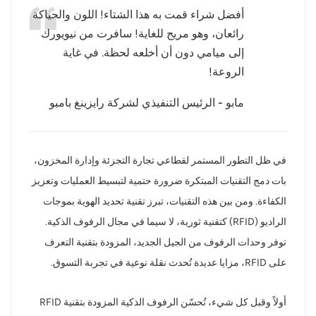
أفضل شراء قمت به هذا الشتاء! اللون والحياكة
عربي
رائعان، وهو مريح للغاية! سافرت من نيويورك
إلى ميامي دون أن أخلعه لحظة. في غاية
日语
الروعة!
한국어
مابو - الرئيس التنفيذي لشركة رايزينغ بامبو
Türk
Ελληνικά
في ظل التطور المستمر لقطاعي تجارة التجزئة وإدارة المخزون،
بات دمج التقنيات المبتكرة ضرورة حتمية لتبسيط العمليات وتعزيز
Melayu
الكفاءة. ومن بين هذه التقنيات، تبرز تقنية تحديد الهوية بموجات
Polski
الراديو (RFID) كتقنية ثورية، لا سيما في مجال الرفوف الذكية.
توفر وحدات الرفوف من الجيل الجديد، المزودة بتقنية التعرف
แบบไทย
على RFID، مزايا عديدة تُحدث نقلة نوعية في تجربة التسوق.
Tiếng Việt
أولاً وقبل كل شيء، تُحسّن الرفوف الذكية المزودة بتقنية RFID
Indonesia