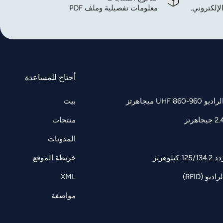
لإلكتروني.
معلومات تفصيلية وملف PDF
أحتاج للمساعدة
UH ميجاهرتز
بيت
منتجات
المدونات
وهرتز
خريطة الموقع
و (RFID)
XML
مواصفة