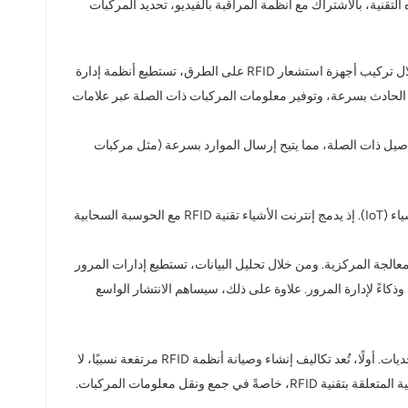
ي بعض المدن، يمكن لهذه التقنية، بالاشتراك مع أنظمة المراقبة بالفيديو، تحديد المركبات
لا تقتصر أهمية تقنية تحديد الهوية بموجات الراديو (RFID) على إدارة حركة المرور اليومية فحسب، بل تمتد لتشمل التعامل مع حوادث المرور. فمن خلال تركيب أجهزة استشعار RFID على الطرق، تستطيع أنظمة إدارة
 الحادث بسرعة، وتوفير معلومات المركبات ذات الصلة عبر علامات
ة المتورطة، وهوية السائق، وغيرها من التفاصيل ذات الصلة، مما يتيح إرسال الموارد بسرعة (مثل مركبات
لا تقتصر مزايا تقنية تحديد الهوية بموجات الراديو (RFID) على خصائصها الذاتية فحسب، بل تتجلى أيضاً في التأثيرات التآزرية عند دمجها مع إنترنت الأشياء (IoT). إذ يدمج إنترنت الأشياء تقنية RFID مع الحوسبة السحابية
انات المرور الضخمة التي يتم جمعها عبر تقنية تحديد الهوية بموجات الراديو (RFID) في الوقت الفعلي إلى منصات إنترنت الأشياء (IoT) للمعالجة المركزية. ومن خلال تحليل البيانات، تستطيع إدارات المرور
اءً لإدارة المرور. علاوة على ذلك، سيساهم الانتشار الواسع
على الرغم من الإمكانات الكبيرة التي تتمتع بها تقنية تحديد الهوية بموجات الراديو (RFID) في إدارة حركة المرور الذكية، إلا أن تطبيقها يواجه بعض التحديات. أولًا، تُعد تكاليف إنشاء وصيانة أنظمة RFID مرتفعة نسبيًا، لا
سيما عند نشرها على نطاق واسع، مما يستدعي إيجاد حلول لمعالجة تكاليف الاستثمار في الأجهزة والتشغيل. ثانيًا، يجب معالجة قضايا الأمن والخصوصية المتعلقة بتقنية RFID، خاصةً في جمع ونقل معلومات المركبات.