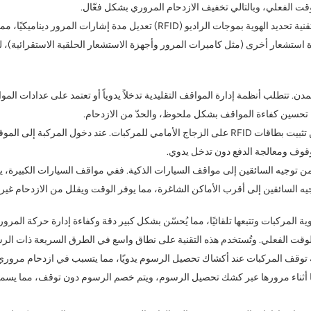
وقت الفعلي، وبالتالي تخفيف الازدحام المروري بشكل فعّال.
على سبيل المثال، خلال ساعات الذروة، يمكن للبيانات التي تجمعها تقنية تحديد الهوية
، يمكن دمج تقنية RFID مع بيانات من أجهزة استشعار أخرى (مثل كاميرات المرور وأجهزة الاستشعار الحل
. تتطلب أنظمة إدارة المواقف التقليدية تدخلاً يدوياً أو تعتمد على عدادات المو
لوقوف ومعالجة الدفع دون تدخل يدوي.
إضافة إلى ذلك، تُمكّن تقنية تحديد الهوية بموجات الراديو (RFID) من توجيه السائقين إلى مواقف السيارات الذكية.
الوقت الفعلي. وتُستخدم هذه التقنية على نطاق واسع في الطرق السريعة ذات ال
وقف المركبات عند أكشاك تحصيل الرسوم يدويًا، مما يتسبب في ازدحام مروري. أم
ف على المركبات تلقائيًا أثناء مرورها عبر كشك تحصيل الرسوم، ويتم خصم الرسوم دون توقف، 