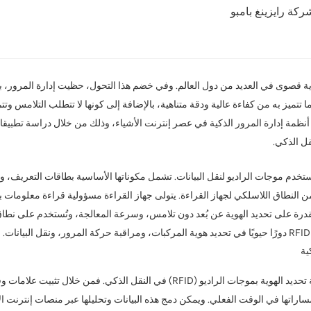
ركة رايزينغ بامبو
لوية قصوى في العديد من دول العالم. وفي خضم هذا التحول، حظيت إدارة المرور، باعت
ين. وقد أصبحت تقنية تحديد الهوية بترددات الراديو (RFID)، بما تتميز به من كفاءة عالية ودقة متناهية، بالإضافة إلى 
ة. ستتناول هذه المقالة كيف تُحدث تقنية RFID ثورة في أنظمة إدارة المرور الذكية في عصر إنترنت الأشياء، وذل
قل الذكي.
يو (RFID) هي تقنية تعريف تلقائي تستخدم موجات الراديو لنقل البيانات. تشمل مكوناتها الأساسية بطا
النطاق اللاسلكي لجهاز القراءة. يتولى جهاز القراءة مسؤولية قراءة معلومات بط
موجات الراديو (RFID) بالكفاءة العالية، والقدرة على تحديد الهوية عن بُعد دون تلامس، وسرعة المعالجة