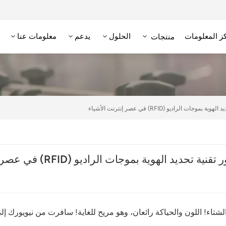
ز المعلومات
الحلول
يدعم
معلومات عنا
منتجات
علامة RFID عالية التردد/NFC
وحدة تحديد الهوية بترددات الراديو عالية التردد
قارئ RFID منخفض التردد
علامة RFID منخفضة التردد
راديو (RFID) في عصر إنترنت الأشياء
هوية بموجات الراديو (RFID) في عصر إنترنت الأشياء
شتاء! اللون والحياكة رائعان، وهو مريح للغاية! سافرت من نيويورك إل