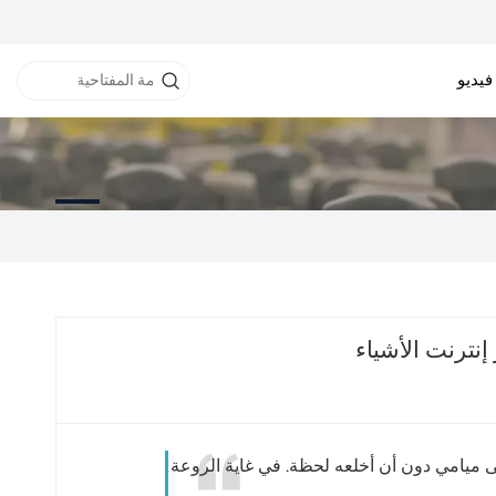
فيديو
نفق RFID
خزانة RFID
طابعة RFID
ى ميامي دون أن أخلعه لحظة. في غاية الروعة!