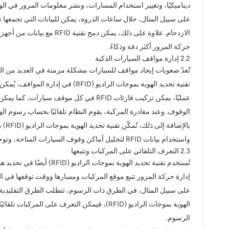
ديناميكيًا، وتغيير استخدام المسارات، ونشر معلومات المرور في ال
norsk
magyar
الازدحام. علاوة على ذلك
حركة المرور أكثر دقة وذكاءً.
2.2 إدارة مواقف السيارات الذكية
تُعدّ صعوبات إيجاد مواقف للسيارات مشكلة مزمنة في العديد من المدن
تقنية تحديد الهوية بموجات الراديو (RFID) في إدارة المواقف، يُمكن تحسين كفاءة المواقف بشكل ملحوظ، والحدّ من الازدحام.
الوقوف. وعند مغادرة المركبة، يقوم النظام تلقائيًا بحساب رسوم ا
بال
واستخدام بيانات RFID لتحليل أماكن وقوف السيارات المتاحة، وتوجيه السائقين إلى أقرب الأماكن الشاغرة، مما يوفر الوقت ويقلل من الازدحام غير الضروري.
2.3 التعرف التلقائي على المركبات وتتبعها
إدارة حركة المرور تتبع موقع المركبات ومسارها ووقت توقفها في 
على سبيل المثال، في الطرق ذات الرسوم، تتطلب الطرق التقليدية ت
الهوية بموجات الراديو (RFID)، فيمكن التعر
الرسوم.