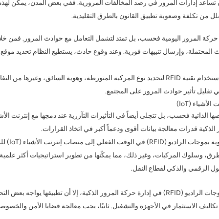
 على ذلك، يمكن لتقنية تحديد الهوية بموجات الراديو (RFID) أن تساعد إدارات المرور في رصد المخالفات المرورية. فف
يقلل من تكلفة وصعوبة تطبيق القانون بالطرق التقليدية.
المحتملة، وإرسال تنبيهات فورية. وعند وقوع حادث، يستطيع النظام تحديد موقع
فعلى سبيل المثال، بعد وقوع حادث، يمكن لمركز التحكم المروري استخدام تقنية RFID لتحديد نوع المركب
ي تقليل تأثير حوادث المرور على المجتمع.
الذكية قدرات معالجة بيانات أقوى ودعماً أكبر في اتخاذ القرارات.
يمكن نقل بي
وسلوك المركبات، وغير ذلك، مما يمكّنها من تطوير استراتيجيات أكثر علمية وذك