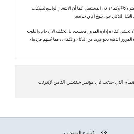
الراديو (RFID) المقترنة بإنترنت الأشياء (IoT) في توفير أنظمة إدارة مرور أكثر ذكاءً وكفاءة في المستقبل. كما أن الانتشار الواسع لشبكات
 إنترنت الأشياء. فهي لا تُحسّن كفاءة إدارة المرور فحسب، بل تُخفّف الازدحام والتلوث
النقل الذكية. وفي المستقبل، ومع استمرار التقدم التكنولوجي والابتكار، ستواصل تقنية RFID دفع أنظمة إدارة المرور الذكية نحو مزيد من الذكاء والكفاءة، مما يُسهم في بناء
اهتمام التي حدثت في مؤتمر شنتشن الثامن لإنترنت
كتالوج المنتجات