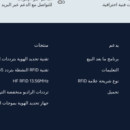
 فنية احترافية.
للتواصل مع الدعم عبر البريد ا
يدعم
منتجات
برنامج ما بعد البيع
تقنية تحديد الهوية بترددات الراديو F 860-960
التعليمات
تقنية RFID النشطة بتردد 2.45 جيجاهرتز
نوع شريحة علامة RFID
HF RFID 13.56MHz
تحميل
ترددات الراديو منخفضة التردد 125/134.2 كيل
جهاز تحديد الهوية بموجات الرادي