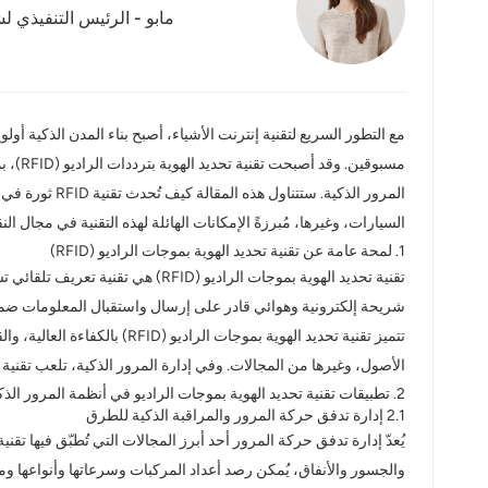
مابو - الرئيس التنفيذي لش
عربي
日语
한국어
مع التطور السريع لتقنية إنترنت الأشياء، أصبح بناء المدن الذكية أو
مسبوق
Türk
المرور الذكي
Ελληνικά
السيارات، وغيرها، مُبرزةً الإمكانات الهائلة لهذه التقنية في مجال الن
1. لمحة عامة عن تقنية تحديد الهوية بموجات الراديو (RFID)
Melayu
تقنية تحديد الهوية بموجات الراد
شريحة إلكترونية وهوائي قادر على إرسال واستقبال المعلومات ضمن 
Polski
تتميز تقنية تحديد الهوية ب
แบบไทย
الأصول، وغيرها من المجالات. وفي إدارة المرور الذكية، تلعب تقنية RFID دورًا حيويًا في تحديد هوية المركبات، ومراقبة حركة المرور، ونقل البيانات.
2. تطبيقات تقنية تحديد الهوية بموجات الراديو في أنظمة المرور الذكية
Tiếng Việt
2.1 إدارة تدفق حركة المرور والمراقبة الذكية للطرق
Indonesia