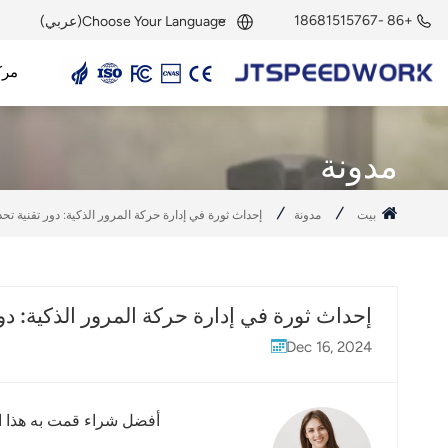
+86 -18681515767
Choose Your Language(عربي)
مرك
English
قارئ UHF RFID
هوائي UHF RFID
وحدة UHF RFID
علامة UHF RFID
علامة نشطة بتردد 2.45 جيجاهرتز
قارئ نشط بتردد 2.45 جيجاهرتز
وحدة RFID بتردد 2.45 جيجاهرتز
Français
مدونة
Deutsch
بيت
مدونة
إحداث ثورة في إدارة حركة المرور الذكية: دور تقنية تحديد الهوية بموجات ال
Русский
Italiano
إحداث ثورة في إدارة حركة المرور الذكية: دور تقنية تحديد ال
Español
Dec 16, 2024
Português
Nederland
أفضل شراء قمت به هذا ال