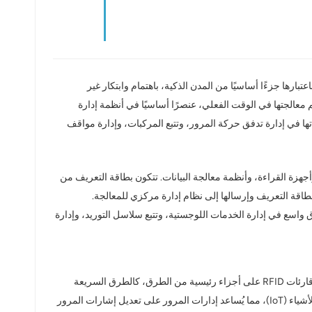
بارها جزءًا أساسيًا من المدن الذكية، باهتمام وابتكار غير
كونها لا تتطلب التلامس وتتم معالجتها في الوقت الفعلي، عنصرًا أساسيًا في أنظمة إدارة
ك من خلال دراسة تطبيقاتها في إدارة تدفق حركة المرور، وتتبع المركبات، وإدارة مواقف
قات التعريف، وأجهزة القراءة، وأنظمة معالجة البيانات. تتكون بطاقة التعريف من
اقة التعريف وإرسالها إلى نظام إدارة مركزي للمعالجة.
، وتُستخدم على نطاق واسع في إدارة الخدمات اللوجستية، وتتبع سلاسل التوريد، وإدارة
يُعدّ إدارة تدفق حركة المرور أحد أبرز المجالات التي تُطبّق فيها تقنية تحديد الهوية بموجات الراديو (RFID) في النقل الذكي. فمن خلال تثبيت علامات وقارئات RFID على أجزاء رئيسية من الطرق، كالطرق السريعة
والجسور والأنفاق، يُمكن رصد أعداد المركبات وسرعاتها وأنواعها ومساراتها في الوقت الفعلي. ويمكن دمج هذه البيانات وتحليلها عبر منصات إنترنت الأشياء (IoT)، مما يُساعد إدارات المرور على تعديل إشارات المرور