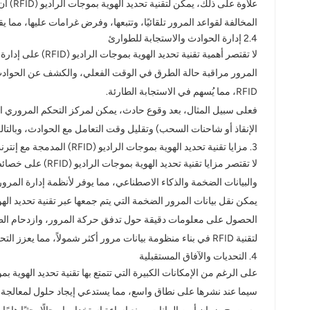
علاوة
المخالفة لقواعد المرور تلقائيًا، وتتبعها، وفرض غرامات عليها، مما 
2.4 إدارة الحوادث والاستجابة للطوارئ
المرور مراقبة حالة الطرق في الوقت الفعلي، والكشف عن الحوادث 
RFID، مما يُسهم في الاستجابة الطارئة.
الإنقاذ أو شاحنات السحب) وتقليل وقت التعامل مع الحوادث، وبالتال
3. مزايا تقنية تحديد الهوية بموجات الراديو (RFID) المدمجة مع إنترنت الأشياء (IoT)
والبيانات الضخمة والذكاء الاصطناعي، مما يوفر لأنظمة إدارة المرور 
الحصول على معلومات دقيقة حول تدفق حركة المرور، وازدحام الطرق، 
لتقنية RFID في بناء منظومة بيانات مرور أكثر شمولاً، مما يعزز التحول الرقمي والذكي لقطاع النقل.
4. التحديات والآفاق المستقبلية