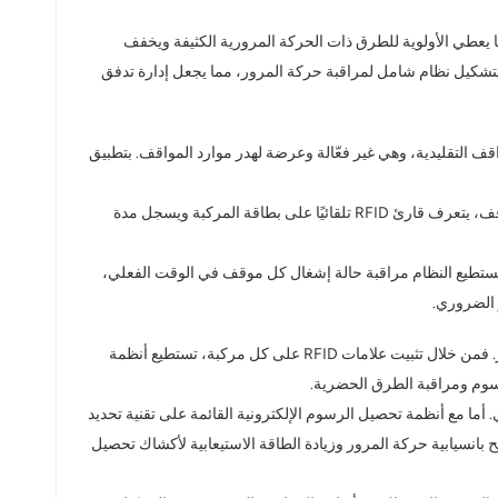
 بموجات الراديو (RFID) تعديل مدة إشارات المرور ديناميكيًا، مما يعطي الأولوية للطرق ذات الحركة المرورية الكثيفة ويخفف
قية الاستقرائية)، لتشكيل نظام شامل لمراقبة حركة المرور، مما يجعل إدارة تدفق
اقف التقليدية، وهي غير فعّالة وعرضة لهدر موارد المواقف. بتطبيق
عمليًا، يمكن تركيب قارئات RFID في كل موقف سيارات، كما يمكن تثبيت بطاقات RFID على الزجاج الأمامي للمركبات. عند دخول المركبة إلى الموقف، يتعرف قارئ RFID تلقائيًا على بطاقة المركبة ويسجل مدة
 ففي مواقف السيارات الكبيرة، يستطيع النظام مراقبة حالة إشغال كل موقف في الوقت الفعلي،
تُستخدم تقنية تحديد الهوية بموجات الراديو (RFID) أيضًا في تحديد هوية المركبات وتتبعها تلقائيًا، مما يُحسّن بشكل كبير دقة وكفاءة إدارة حركة المرور. فمن خلال تثبيت علامات RFID على كل مركبة، تستطيع أنظمة
رسوم ومراقبة الطرق الحضرية.
ا مع أنظمة تحصيل الرسوم الإلكترونية القائمة على تقنية تحديد
مما يسمح بانسيابية حركة المرور وزيادة الطاقة الاستيعابية لأكشاك تحصيل