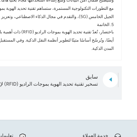
وسيصبح ضمان أمن البيانات ومنع إساءة استخدامها مجالًا بحثيًا هامًا.
الجيل الخامس (5G)، والتقدم في مجال الذكاء الاصطناعي، وتعزيز قدرات تحليل البيانات الضخمة، ستوفر المزيد من تطبيقات تقنية RFID، مما يساعد النقل الذكي على بلوغ آفاق جديدة.
5. الخاتمة
باختصار، تُعدّ تقن
المدن الذكية.
سابق
تسخير تقنية تحديد الهوية بموجات الراديو (RFID) لإدارة الزراعة الدقيقة
خدمة العملاء
تعليما