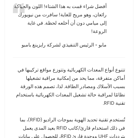
أفضل شراء قمت به هذا الشتاء! اللون والحياكة
عربي
رائعان، وهو مريح للغاية! سافرت من نيويورك
إلى ميامي دون أن أخلعه لحظة. في غاية
日语
الروعة!
한국어
مابو - الرئيس التنفيذي لشركة رايزينغ بامبو
Türk
Ελληνικά
تتنوع أنواع المعدات الكهربائية وتتوزع مواقع تركيبها في
أماكن متفرقة، مما يحد من إمكانية مراقبة تشغيلها
Melayu
بسبب الأسلاك ومصادر الطاقة. لذا، تصمم هذه الورقة
Polski
نظامًا لمراقبة حالة تشغيل المعدات الكهربائية باستخدام
تقنية RFID.
แบบไทย
تُستخدم تقنية تحديد الهوية بموجات الراديو (RFID)، بما
Tiếng Việt
في ذلك استخدام قارئ/كاتب RFID بعيد المدى يعمل
Indonesia
بترددات UHF ووحدة قارئ RFID، للحصول على بيانات