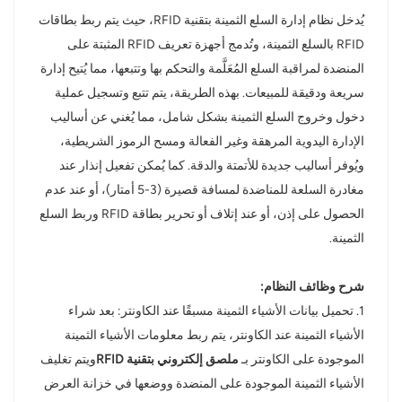
يُدخل نظام إدارة السلع الثمينة بتقنية RFID، حيث يتم ربط بطاقات
norsk
RFID بالسلع الثمينة، وتُدمج أجهزة تعريف RFID المثبتة على
المنضدة لمراقبة السلع المُعَلَّمة والتحكم بها وتتبعها، مما يُتيح إدارة
magyar
سريعة ودقيقة للمبيعات. بهذه الطريقة، يتم تتبع وتسجيل عملية
دخول وخروج السلع الثمينة بشكل شامل، مما يُغني عن أساليب
الإدارة اليدوية المرهقة وغير الفعالة ومسح الرموز الشريطية،
ويُوفر أساليب جديدة للأتمتة والدقة. كما يُمكن تفعيل إنذار عند
مغادرة السلعة للمناضدة لمسافة قصيرة (3-5 أمتار)، أو عند عدم
الحصول على إذن، أو عند إتلاف أو تحرير بطاقة RFID وربط السلع
الثمينة.
شرح وظائف النظام:
1. تحميل بيانات الأشياء الثمينة مسبقًا عند الكاونتر: بعد شراء
الأشياء الثمينة عند الكاونتر، يتم ربط معلومات الأشياء الثمينة
الموجودة على الكاونتر بـ
ملصق إلكتروني بتقنية RFID
ويتم تغليف
الأشياء الثمينة الموجودة على المنضدة ووضعها في خزانة العرض