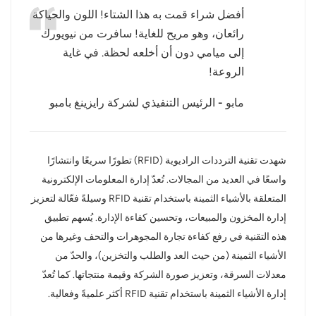
أفضل شراء قمت به هذا الشتاء! اللون والحياكة
عربي
رائعان، وهو مريح للغاية! سافرت من نيويورك
إلى ميامي دون أن أخلعه لحظة. في غاية
日语
الروعة!
한국어
مابو - الرئيس التنفيذي لشركة رايزينغ بامبو
Türk
Ελληνικά
شهدت تقنية الترددات الراديوية (RFID) تطورًا سريعًا وانتشارًا
واسعًا في العديد من المجالات. تُعدّ إدارة المعلومات الإلكترونية
Melayu
المتعلقة بالأشياء الثمينة باستخدام تقنية RFID وسيلةً فعّالة لتعزيز
Polski
إدارة المخزون والمبيعات، وتحسين كفاءة الإدارة. يُسهم تطبيق
هذه التقنية في رفع كفاءة تجارة المجوهرات والتحف وغيرها من
แบบไทย
الأشياء الثمينة (من حيث العد والطلب والتخزين)، والحدّ من
معدلات السرقة، وتعزيز صورة الشركة وقيمة منتجاتها. كما تُعدّ
Tiếng Việt
إدارة الأشياء الثمينة باستخدام تقنية RFID أكثر علميةً وفعالية.
Indonesia