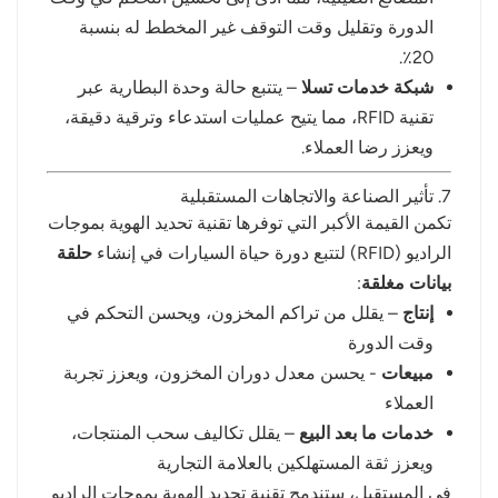
الدورة وتقليل وقت التوقف غير المخطط له بنسبة
20٪.
شبكة خدمات تسلا
– يتتبع حالة وحدة البطارية عبر
تقنية RFID، مما يتيح عمليات استدعاء وترقية دقيقة،
ويعزز رضا العملاء.
7. تأثير الصناعة والاتجاهات المستقبلية
تكمن القيمة الأكبر التي توفرها تقنية تحديد الهوية بموجات
الراديو (RFID) لتتبع دورة حياة السيارات في إنشاء
حلقة
بيانات مغلقة
:
إنتاج
– يقلل من تراكم المخزون، ويحسن التحكم في
وقت الدورة
مبيعات
- يحسن معدل دوران المخزون، ويعزز تجربة
العملاء
خدمات ما بعد البيع
– يقلل تكاليف سحب المنتجات،
ويعزز ثقة المستهلكين بالعلامة التجارية
في المستقبل، ستندمج تقنية تحديد الهوية بموجات الراديو