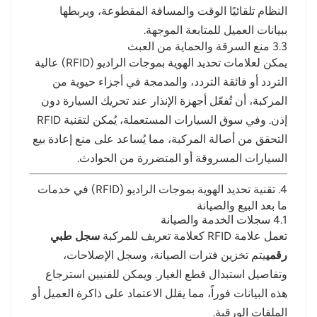
النظام تلقائيًا الوقت والمسافة المقطوعة، ويربطها
ببيانات العميل للمتابعة الموجهة.
3.3 منع السرقة والحماية من العبث
يمكن لعلامات تحديد الهوية بموجات الراديو (RFID) عالية
التردد أو فائقة التردد، والمدمجة في أجزاء حيوية من
المركبة، أن تُفعّل أجهزة الإنذار عند تحريك السيارة دون
إذن. وفي سوق السيارات المستعملة، يُمكن لتقنية RFID
التحقق من أصالة المركبة، مما يُساعد على منع إعادة بيع
السيارات المسروقة أو المتضررة من الحوادث.
4. تقنية تحديد الهوية بموجات الراديو (RFID) في خدمات
ما بعد البيع والصيانة
4.1 سجلات الخدمة والصيانة
تعمل علامة RFID كعلامة تعريف للمركبة
سجل طبي
رقمي
يتم تخزين فترات الصيانة، وسجل الإصلاحات،
وتفاصيل استبدال قطع الغيار. ويمكن للفنيين استرجاع
هذه البيانات فوراً، مما يقلل الاعتماد على ذاكرة العميل أو
الملفات الورقية.