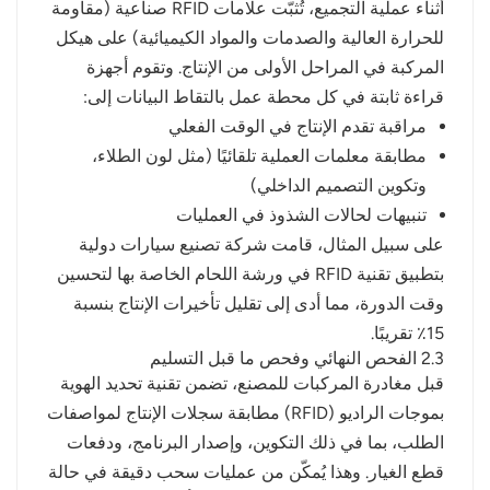
أثناء عملية التجميع، تُثبّت علامات RFID صناعية (مقاومة
للحرارة العالية والصدمات والمواد الكيميائية) على هيكل
المركبة في المراحل الأولى من الإنتاج. وتقوم أجهزة
قراءة ثابتة في كل محطة عمل بالتقاط البيانات إلى:
مراقبة تقدم الإنتاج في الوقت الفعلي
مطابقة معلمات العملية تلقائيًا (مثل لون الطلاء،
وتكوين التصميم الداخلي)
تنبيهات لحالات الشذوذ في العمليات
على سبيل المثال، قامت شركة تصنيع سيارات دولية
بتطبيق تقنية RFID في ورشة اللحام الخاصة بها لتحسين
وقت الدورة، مما أدى إلى تقليل تأخيرات الإنتاج بنسبة
15٪ تقريبًا.
2.3 الفحص النهائي وفحص ما قبل التسليم
قبل مغادرة المركبات للمصنع، تضمن تقنية تحديد الهوية
بموجات الراديو (RFID) مطابقة سجلات الإنتاج لمواصفات
الطلب، بما في ذلك التكوين، وإصدار البرنامج، ودفعات
قطع الغيار. وهذا يُمكّن من عمليات سحب دقيقة في حالة