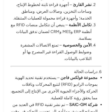
نشر القارئ
– أجهزة قراءة ثابتة لخطوط الإنتاج،
وساحات التخزين، وصالات العرض، ومناطق
الخدمة؛ وأجهزة قراءة محمولة للعمليات المتنقلة.
تكامل الأنظمة
– ينبغي أن تتكامل منصات RFID مع
أنظمة ERP وMES وCRM لضمان تدفق البيانات
بسلاسة.
الأمن والخصوصية
– تمنع الاتصالات المشفرة
وضوابط الوصول القراءة غير المصرح بها أو
التلاعب بالبيانات.
6. دراسات الحالة
مجموعة فولكس فاجن
– يستخدم تقنية تحديد الهوية
بموجات الراديو (RFID) لتتبع المحركات وناقلات
الحركة والأجزاء الحيوية الأخرى من الإنتاج إلى التجميع،
مما يحقق رؤية كاملة للعملية.
شركة SAIC-GM
– تم نشر تقنية RFID في العديد من
المصانع الصينية، مما أدى إلى تحسين التحكم في وقت