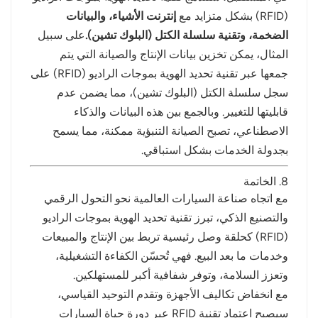
(RFID) بشكل متزايد مع
إنترنت الأشياء، والبيانات
الضخمة، وتقنية سلسلة الكتل (البلوك تشين).
على سبيل
المثال، يمكن تخزين بيانات الإنتاج والصيانة التي يتم
جمعها عبر تقنية تحديد الهوية بموجات الراديو (RFID) على
سجل سلسلة الكتل (البلوك تشين)، مما يضمن عدم
قابليتها للتغيير. وبالجمع بين هذه البيانات والذكاء
الاصطناعي، تصبح الصيانة التنبؤية ممكنة، مما يسمح
بجدولة الخدمات بشكل استباقي.
8. الخاتمة
مع اتجاه صناعة السيارات العالمية نحو التحول الرقمي
والتصنيع الذكي، تبرز تقنية تحديد الهوية بموجات الراديو
(RFID) كحلقة وصل رئيسية تربط بين الإنتاج والمبيعات
وخدمات ما بعد البيع. فهي تُحسّن الكفاءة التشغيلية،
وتعزز السلامة، وتوفر شفافية أكبر للمستهلكين.
مع انخفاض تكاليف الأجهزة وتقدم التوحيد القياسي،
سيصبح اعتماد تقنية RFID عبر دورة حياة السيارات