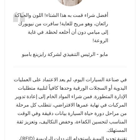
عربي
أفضل شراء قمت به هذا الشتاء! اللون والحياكة
رائعان، وهو مريح للغاية! سافرت من نيويورك
日语
إلى ميامي دون أن أخلعه لحظة. في غاية
한국어
الروعة!
Türk
مابو - الرئيس التنفيذي لشركة رايزينغ بامبو
Ελληνικά
في صناعة السيارات اليوم، لم يعد الاعتماد على العمليات
Melayu
اليدوية أو السجلات الورقية وحدها كافياً لتلبية متطلبات
Polski
الإدارة المتطورة. فمن شراء المواد الخام إلى إعادة تدوير
المركبات في نهاية عمرها الافتراضي، تتطلب كل مرحلة
แบบไทย
من مراحل دورة حياة السيارة بيانات دقيقة وفي الوقت
المناسب لتحسين الكفاءة، وخفض التكاليف، وتعزيز ثقة
Tiếng Việt
المستهلك.
Indonesia
تقنية تحديد الهوية باستخدام الترددات الراديوية (RFID)،