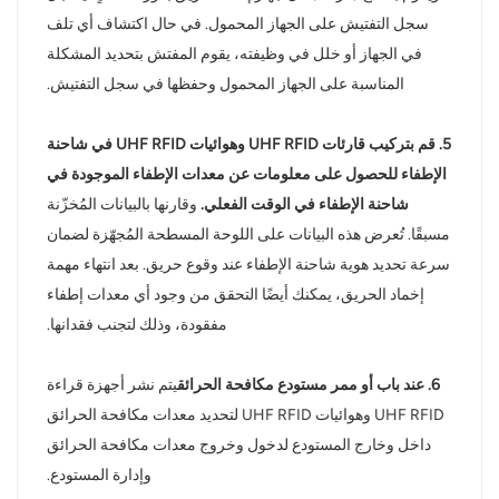
سجل التفتيش على الجهاز المحمول. في حال اكتشاف أي تلف
في الجهاز أو خلل في وظيفته، يقوم المفتش بتحديد المشكلة
المناسبة على الجهاز المحمول وحفظها في سجل التفتيش.
5. قم بتركيب قارئات UHF RFID وهوائيات UHF RFID في شاحنة
الإطفاء للحصول على معلومات عن معدات الإطفاء الموجودة في
شاحنة الإطفاء في الوقت الفعلي.
وقارنها بالبيانات المُخزّنة
مسبقًا. تُعرض هذه البيانات على اللوحة المسطحة المُجهّزة لضمان
سرعة تحديد هوية شاحنة الإطفاء عند وقوع حريق. بعد انتهاء مهمة
إخماد الحريق، يمكنك أيضًا التحقق من وجود أي معدات إطفاء
مفقودة، وذلك لتجنب فقدانها.
6. عند باب أو ممر مستودع مكافحة الحرائق
يتم نشر أجهزة قراءة
UHF RFID وهوائيات UHF RFID لتحديد معدات مكافحة الحرائق
داخل وخارج المستودع لدخول وخروج معدات مكافحة الحرائق
وإدارة المستودع.