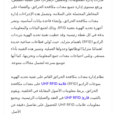
ورفع مستوى إدارة جميع معدات مكافحة الحرائق، والقضاء على
المخاطر المحتملة على السلامة. وتشمل هذه الإجراءات إدارة
معدات مكافحة الحرائق، وإنشاء قاعدة بيانات أساسية، ونشر
أجهزة تحديد الهوية بتقنية RFID، وذلك لجمع البيانات والمعلومات
بدقة في كل نقطة رئيسية. وقد حظيت تقنية تحديد الهوية بترددات
الراديو (RFID) باهتمام متزايد، حيث تُولي قطاعات صناعية عديدة
اهتمامًا متزايدًا لوظائفها وجدواها العملية. وتتميز هذه التقنية بأداء
مستقر، وتلبي احتياجات معدات جمع المعلومات وتخزينها، كما أنها
تتوسع بسرعة لتشمل مجالات متنوعة.
نظام إدارة معدات مكافحة الحرائق القائم على تقنية تحديد الهوية
بموجات الراديو (RFID)
علامة UHF RFID
على معدات مكافحة
الحرائق، يربط معلومات الأصول المقابلة في الخلفية، ويقوم
بالتثبيت
قارئ UHF RFID
في العقد والعمليات الرئيسية، ويجمع
معلومات علامات UHF RFID. للحصول على تفاصيل دقيقة عن
الأصل.