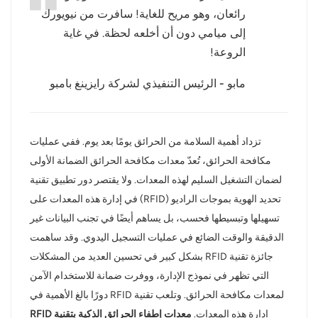
رائعان، وهو مريح للغاية! سافرت من نيويورك
عربي
إلى ميامي دون أن أخلعه لحظة. في غاية
الروعة!
日语
مابو - الرئيس التنفيذي لشركة رايزينغ بامبو
한국어
Türk
تزداد أهمية السلامة من الحرائق يومًا بعد يوم. ففي عمليات
Ελληνικά
مكافحة الحرائق، تُعدّ معدات مكافحة الحرائق الضمانة الأولى
لضمان التشغيل السليم لهذه المعدات. ولا يقتصر دور تطبيق تقنية
Melayu
تحديد الهوية بموجات الراديو (RFID) في إدارة هذه المعدات على
Polski
تسهيلها وتبسيطها فحسب، بل يساهم أيضًا في تجنب البيانات غير
الدقيقة والوقت الضائع في عمليات التسجيل اليدوي. وقد ساهمت
แบบไทย
جائزة تقنية RFID بشكل كبير في تحسين العديد من المشكلات
التي تظهر في نموذج الإدارة، ووفرت ضمانة للاستخدام الآمن
Tiếng Việt
لمعدات مكافحة الحرائق. وتلعب تقنية RFID دورًا بالغ الأهمية في
Indonesia
إدارة هذه المعدات.
معدات إطفاء الحرائق الذكية بتقنية RFID