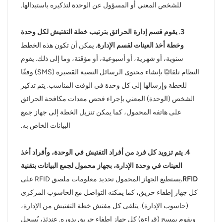
للشخص المعني أو المسؤول عن الوحدة لتذكيره باستبدالها.
3. يقوم قسم إدارة الحرائق بترتيب خطة التفتيش لكل وحدة
وخطة أخذ العينات لقسم الإدارة.
يمكن أن تكون هذه الخطط
سنوية، أو شهرية، أو أسبوعية، أو مؤقتة، وما إلى ذلك. يقوم
النظام تلقائيًا بإنشاء محتوى الرسائل النصية القصيرة (SMS) وفقًا
للخطة وإرسالها إلى كل وحدة في الوقت المناسب. يتم تذكير
الشخص (الوحدة) المعني بإجراء فحص معدات مكافحة الحرائق
على هاتفه المحمول، كما يمكن تنزيل الخطة إلى جهاز جمع
البيانات الخاص به.
4. يتم تزويد كل فرد من أفراد التفتيش في الوحدة، وأفراد أخذ
العينات في وحدة الإدارة، بجهاز محمول لجمع البيانات بتقنية
RFID.
يستطيع الجهاز المحمول تحديد معلومات ملصق RFID على
كل جهاز إطفاء حريق، كما يمكنه التواصل مع الحاسوب المركزي
(حاسوب الإدارة). يتلقى كل مفتش خطة التفتيش من الإدارة،
ويقوم بمسح (قراءة) كل جهاز إطفاء حريق بدوره. عندئذٍ، يُسجل