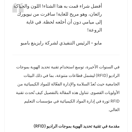
أفضل شراء قمت به هذا الشتاء! اللون والحياكة
عربي
رائعان، وهو مريح للغاية! سافرت من نيويورك
إلى ميامي دون أن أخلعه لحظة. في غاية
日语
الروعة!
한국어
مابو - الرئيس التنفيذي لشركة رايزينغ بامبو
Türk
Ελληνικά
في السنوات الأخيرة، توسع استخدام تقنية تحديد الهوية بموجات
الراديو (RFID) ليشمل قطاعات متنوعة، بما في ذلك البيئات
Melayu
الجامعية حيث تُعدّ السلامة والإدارة الفعّالة للمواد الكيميائية من
Polski
الأولويات القصوى. تتناول هذه المقالة بالتفصيل كيف تُحدث تقنية
RFID ثورة في إدارة المواد الكيميائية في مؤسسات التعليم
แบบไทย
العالي.
Tiếng Việt
مقدمة في تقنية تحديد الهوية بموجات الراديو (RFID)
Indonesia