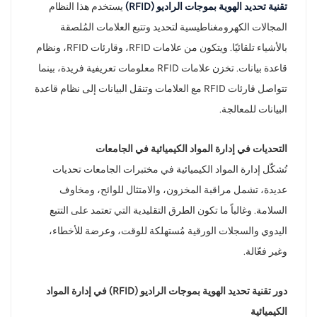
تقنية تحديد الهوية بموجات الراديو (RFID)
يستخدم هذا النظام
norsk
المجالات الكهرومغناطيسية لتحديد وتتبع العلامات المُلصقة
بالأشياء تلقائيًا. ويتكون من علامات RFID، وقارئات RFID، ونظام
magyar
قاعدة بيانات. تخزن علامات RFID معلومات تعريفية فريدة، بينما
تتواصل قارئات RFID مع العلامات وتنقل البيانات إلى نظام قاعدة
البيانات للمعالجة.
التحديات في إدارة المواد الكيميائية في الجامعات
تُشكّل إدارة المواد الكيميائية في مختبرات الجامعات تحديات
عديدة، تشمل مراقبة المخزون، والامتثال للوائح، ومخاوف
السلامة. وغالباً ما تكون الطرق التقليدية التي تعتمد على التتبع
اليدوي والسجلات الورقية مُستهلكة للوقت، وعرضة للأخطاء،
وغير فعّالة.
دور تقنية تحديد الهوية بموجات الراديو (RFID) في إدارة المواد
الكيميائية