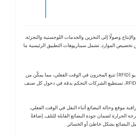
راء المواد الخام والإنتاج وصولًا إلى التخزين والخدمات اللوجستية والتجزئة.
ئع بشكل أفضل وتحسين تخصيص الموارد. تشمل سيناريوهات التطبيق الرئيسية ما
تعتمد إدارة المخزون التقليدية على العدّ اليدوي، وهو أسلوب غير فعال وعرضة للأخطاء. تتيح تقنية تحديد الهوية بموجات الراديو (RFID) تتبع المخزون في الوقت الفعلي، مما يمكّن من
تحديد مواقع الأصناف تلقائيًا داخل المستودع، ويقلل من تكاليف العمالة ووقت عدّ المخزون. بفضل المعرّفات الفريدة لتقنية RFID، تستطيع الشركات التحكم بدقة في دخول كل صنف
، تستطيع الشركات مراقبة موقع وحالة البضائع أثناء النقل في الوقت الفعلي،
ت استباقية. على سبيل المثال، في الخدمات اللوجستية لسلسلة التبريد، يمكن لتقنية RFID مراقبة درجة الحرارة لضمان جودة البضائع القابلة للتلف. إضافةً