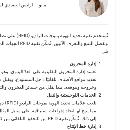
مابو - الرئيس التنفيذي لش
عربي
日语
한국어
تُستخدم تقنية
وبفضل التتبع و
Türk
يلي:
Ελληνικά
إدارة المخزون
Melayu
Polski
وخروجه وموقعه، مما يقلل من خسائر المخزون والتأ
الخدمات اللوجستية والنقل
แบบไทย
تلعب 
Tiếng Việt
إلى ذلك، تُمكّن تقنية RFID من التحقق التلقائي من كمية البضائع وحالتها أثناء عمليات التسليم، مما يمنع نقص الشحن أو تحميل البضائع بشكل خاطئ أو الخسائر.
Indonesia
إدارة خط الإنتاج