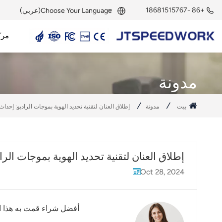
+86 -18681515767
Choose Your Language(عربي)
مرك
English
قارئ UHF RFID
هوائي UHF RFID
وحدة UHF RFID
علامة UHF RFID
علامة نشطة بتردد 2.45 جيجاهرتز
قارئ نشط بتردد 2.45 جيجاهرتز
وحدة RFID بتردد 2.45 جيجاهرتز
Français
مدونة
Deutsch
بيت
مدونة
إطلاق العنان لتقنية تحديد الهوية بموجات الراديو: إحداث
Русский
Italiano
إطلاق العنان لتقنية تحديد الهوية بموجات الرا
Español
Oct 28, 2024
Português
Nederland
أفضل شراء قمت به هذا ال