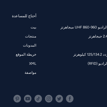
أحتاج للمساعدة
UH ميجاهرتز
بيت
منتجات
المدونات
وهرتز
خريطة الموقع
و (RFID)
XML
مواصفة