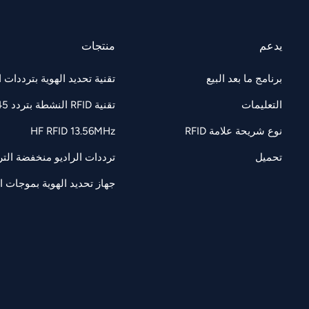
يدعم
منتجات
برنامج ما بعد البيع
تقنية تحديد الهوية بترددات الراديو F 860-960
التعليمات
تقنية RFID النشطة بتردد 2.45 جيجاهرتز
نوع شريحة علامة RFID
HF RFID 13.56MHz
تحميل
ترددات الراديو منخفضة التردد 125/134.2 كيل
جهاز تحديد الهوية بموجات الرادي