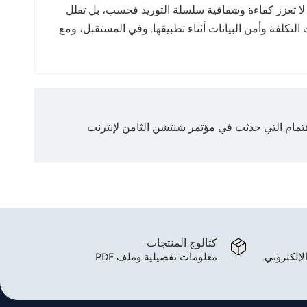
إلى إدارة ذكية. فهي لا تعزز كفاءة وشفافية سلسلة التوريد فحسب، بل تقلل
استخدام تقنية RFID، يتعين على الشركات معالجة تحديات التكلفة وأمن البيانات أثناء تطبيقها. وفي المستقبل، ومع
اهتمام التي حدثت في مؤتمر شنتشن الثامن لإنترنت
كتالوج المنتجات
لإلكتروني.
معلومات تفصيلية وملف PDF