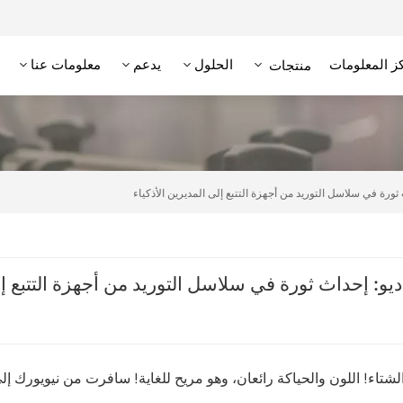
ز المعلومات
الحلول
يدعم
معلومات عنا
منتجات
علامة RFID عالية التردد/NFC
وحدة تحديد الهوية بترددات الراديو عالية التردد
قارئ RFID منخفض التردد
علامة RFID منخفضة التردد
 ثورة في سلاسل التوريد من أجهزة التتبع إلى المديرين الأذكياء
ديو: إحداث ثورة في سلاسل التوريد من أجهزة التتبع إل
شتاء! اللون والحياكة رائعان، وهو مريح للغاية! سافرت من نيويورك إل