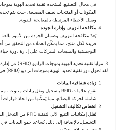
norsk
المكونات أو المنتجات نصف المصنعة، حيث يتم تحديث ا
magyar
ويقلل الأخطاء المرتبطة بالمعالجة اليدوية.
مكافحة التزييف وإدارة الجودة
اللوجستية والمبيعات الشركات على إدارة دورة حياة
3. مزايا تقنية تحديد الهوية بموجات الراديو (RFID) في إدارة سلسلة التوريد
لقد تحول دور تقنية تحديد الهوية بموجات الراديو (RFID) في إدارة سلسلة التوريد من مجرد تتبع العناصر إلى تحويل العمليات التشغيلية عبر عدة أبعاد.
زيادة شفافية البيانات
تقوم علامات RFID بتسجيل ونقل بيانات
شاملة لحركة البضائع، مما يُمكّنها من اتخاذ قرارات 
انخفاض تكاليف التشغيل
تُقلل إمكانيات الت
التشغيل. بالإضافة إلى ذلك، يُساعد جمع البيانات في الوقت الفعلي بتقنية RFID الشركات على إدارة المخزون بشكل أفضل، 
تجربة عملاء محسّنة