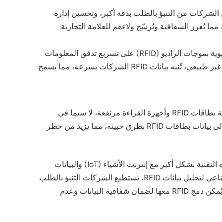
 (RFID) تجربة العملاء بشكل ملحوظ. فهي تُمكّن الشركات من التنبؤ بالطلب بدقة أكبر، وتحسين إدارة
ا يُعزز الشفافية ويُرسّخ ولاءهم للعلامة التجارية.
نظراً للتغيرات السريعة في بيئة السوق وطلب المستهلكين، يجب أن تتمتع سلاسل التوريد بمرونة عالية. تعمل تقنية تحديد الهوية بموجات الراديو (RFID) على تسريع تدفق المعلومات
داخل سلسلة التوريد، مما يساعد الشركات على الاستجابة بشكل أسرع لتغيرات السوق. على سبيل المثال، عند ظهور طلب غير طبيعي، تُنبه بيانات RFID الشركات بسرعة، مما يسمح
على الرغم من إمكانات تقنية تحديد الهوية بموجات الراديو (RFID) في سلسلة التوريد، لا تزال هناك عدة تحديات. أولًا، قد تكون تكلفة بطاقات RFID وأجهزة القراءة مرتفعة، لا سيما في
الحالات التي تتطلب نشرًا واسع النطاق، مما يستلزم استثمارات أولية كبيرة. ثانيًا، يُمثل أمن البيانات مصدر قلق، إذ يُمكن الوصول إلى بيانات بطاقات RFID بطرق خبيثة، مما يزيد من خطر
مع تطور التكنولوجيا، تتناقص تكاليف تقنية تحديد الهوية بموجات الراديو (RFID) تدريجيًا، وتتوسع آفاقها. ومن المتوقع أن تتكامل هذه التقنية بشكل أكبر مع إنترنت الأشياء (IoT) والبيانات
الضخمة والذكاء الاصطناعي (AI)، مما يُسهّل إدارة سلاسل التوريد بكفاءة أعلى. فمن خلال الاستفادة من خوارزميات الذكاء الاصطناعي لتحليل بيانات RFID، تستطيع الشركات التنبؤ بالطلب
وتحسين مراحل الإنتاج والخدمات اللوجستية، وبالتالي تعزيز الكفاءة. علاوة على ذلك، ومع نمو تقنية سلسلة الكتل (Blockchain)، يُمكن دمج RFID معها لضمان شفافية البيانات وعدم