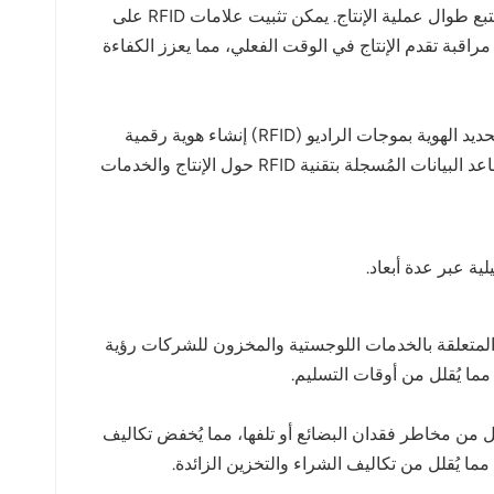
في مجال التصنيع، تُستخدم تقنية تحديد الهوية بموجات الراديو (RFID) لتتبع كل خطوة على خط الإنتاج، مما يضمن إمكانية التتبع طوال عملية الإنتاج. يمكن تثبيت علامات RFID على
راقبة تقدم الإنتاج في الوقت الفعلي، مما يعزز الكفاءة
يُعدّ مكافحة التزييف وضمان الجودة من الأمور بالغة الأهمية في المنتجات عالية القيمة، كالسلع الفاخرة والأدوية. تُتيح تقنية تحديد الهوية بموجات الراديو (RFID) إنشاء هوية رقمية
فريدة لكل منتج، مما يمكّن العملاء من التحقق من أصالة المنتج عبر مسح العلامة، وبالتالي تعزيز ثقتهم. علاوة على ذلك، تُساعد البيانات المُسجلة بتقنية RFID حول الإنتاج والخدمات
 الآنية المتعلقة بالخدمات اللوجستية والمخزون للشركات رؤية
مما يُقلل من أوقات التسليم.
لي ومراقبة النقل من مخاطر فقدان البضائع أو تلفها، مما يُخفض تكاليف