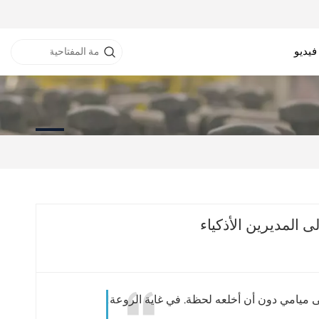
فيديو
نفق RFID
خزانة RFID
طابعة RFID
ى المديرين الأذكياء
ى ميامي دون أن أخلعه لحظة. في غاية الروعة!