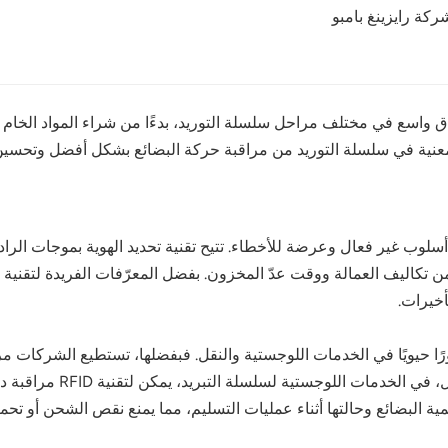
ركة رايزينغ بامبو
 تحديد الهوية بموجات الراديو (RFID) على نطاق واسع في مختلف مراحل سلسلة التوريد، بدءًا من ش
التعرف الآليين، تُمكّن تقنية RFID الجهات المعنية في سلسلة التوريد من مراقبة حركة البضا
خيرات.
علامات تحديد الهوية بموجات الراديو (RFID) دورًا حيويًا في الخدمات اللوجستية والنقل. فبفضلها
مما يتيح لها اتخاذ إجراءا