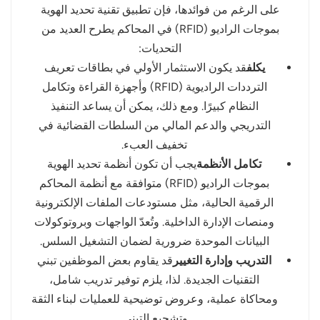
على الرغم من فوائدها، فإن تطبيق تقنية تحديد الهوية
بموجات الراديو (RFID) في المحاكم يطرح العديد من
التحديات:
يكلف
قد يكون الاستثمار الأولي في بطاقات تعريف
الترددات الراديوية (RFID) وأجهزة القراءة وتكامل
النظام كبيرًا. ومع ذلك، يمكن أن يساعد التنفيذ
التدريجي والدعم المالي من السلطات القضائية في
تخفيف العبء.
تكامل الأنظمة
يجب أن تكون أنظمة تحديد الهوية
بموجات الراديو (RFID) متوافقة مع أنظمة المحاكم
الرقمية الحالية، مثل مستودعات الملفات الإلكترونية
ومنصات الإدارة الداخلية. وتُعدّ الواجهات وبروتوكولات
البيانات الموحدة ضرورية لضمان التشغيل السلس.
التدريب وإدارة التغيير
قد يقاوم بعض الموظفين تبني
التقنيات الجديدة. لذا، يلزم توفير تدريب شامل،
ومحاكاة عملية، وعروض توضيحية للعمليات لبناء الثقة
وتشجيع التبني.