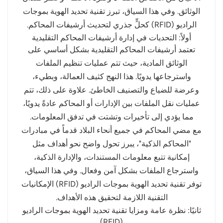
الوثائق. وفي هذا السياق، تبرز تقنية تحديد الهوية بموجات
norsk
الراديو (RFID) كحلٍّ جذري لتحديث أرشيفات المحاكم.
أولاً: التحديات في إدارة أرشيفات المحاكم التقليدية
magyar
تعتمد أرشيفات المحاكم التقليدية بشكل أساسي على
الوثائق المادية، حيث تتم عمليات تنظيم الملفات
واسترجاعها يدويًا. هذا النهج كثيف العمالة، وبطيء،
وعرضة للضياع والتصنيف الخاطئ. علاوة على ذلك، تتم
عمليات نقل الملفات بين الإدارات أو المحاكم عادةً يدويًا،
مما يؤدي إلى تأخيرات وتشتت في تدفق المعلومات.
مع مضي المحاكم في جميع أنحاء البلاد قدماً في مبادرات
"المحاكم الذكية"، يبرز تحول واضح نحو أهداف مثل
إمكانية تتبع معلومات المستندات، والإدارة الذكية،
واسترجاع الملفات بشكل آمن وفعال. وفي هذا السياق،
توفر تقنية تحديد الهوية بموجات الراديو (RFID) الإمكانيات
التقنية اللازمة لتحقيق هذه الأهداف.
ثانيًا: نظرة عامة ومزايا تقنية تحديد الهوية بموجات الراديو
(RFID)