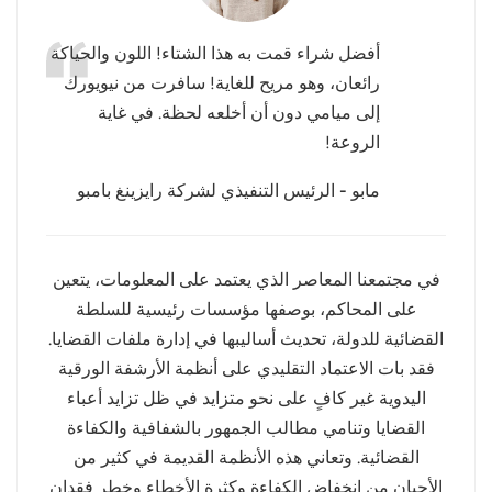
عربي
أفضل شراء قمت به هذا الشتاء! اللون والحياكة
رائعان، وهو مريح للغاية! سافرت من نيويورك
日语
إلى ميامي دون أن أخلعه لحظة. في غاية
한국어
الروعة!
Türk
مابو - الرئيس التنفيذي لشركة رايزينغ بامبو
Ελληνικά
في مجتمعنا المعاصر الذي يعتمد على المعلومات، يتعين
Melayu
على المحاكم، بوصفها مؤسسات رئيسية للسلطة
Polski
القضائية للدولة، تحديث أساليبها في إدارة ملفات القضايا.
فقد بات الاعتماد التقليدي على أنظمة الأرشفة الورقية
แบบไทย
اليدوية غير كافٍ على نحو متزايد في ظل تزايد أعباء
القضايا وتنامي مطالب الجمهور بالشفافية والكفاءة
Tiếng Việt
القضائية. وتعاني هذه الأنظمة القديمة في كثير من
Indonesia
الأحيان من انخفاض الكفاءة وكثرة الأخطاء وخطر فقدان