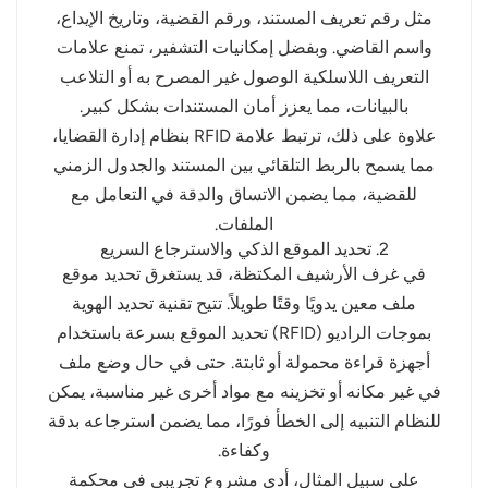
مثل رقم تعريف المستند، ورقم القضية، وتاريخ الإيداع،
واسم القاضي. وبفضل إمكانيات التشفير، تمنع علامات
التعريف اللاسلكية الوصول غير المصرح به أو التلاعب
بالبيانات، مما يعزز أمان المستندات بشكل كبير.
علاوة على ذلك، ترتبط علامة RFID بنظام إدارة القضايا،
مما يسمح بالربط التلقائي بين المستند والجدول الزمني
للقضية، مما يضمن الاتساق والدقة في التعامل مع
الملفات.
2. تحديد الموقع الذكي والاسترجاع السريع
في غرف الأرشيف المكتظة، قد يستغرق تحديد موقع
ملف معين يدويًا وقتًا طويلاً. تتيح تقنية تحديد الهوية
بموجات الراديو (RFID) تحديد الموقع بسرعة باستخدام
أجهزة قراءة محمولة أو ثابتة. حتى في حال وضع ملف
في غير مكانه أو تخزينه مع مواد أخرى غير مناسبة، يمكن
للنظام التنبيه إلى الخطأ فورًا، مما يضمن استرجاعه بدقة
وكفاءة.
على سبيل المثال، أدى مشروع تجريبي في محكمة