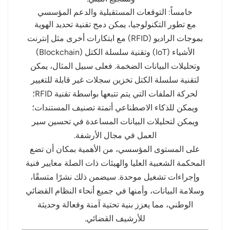
خامساً: التوقعات المستقبلية والدعم المؤسسي
مع تطور التكنولوجيا، يمكن دمج تقنية تحديد الهوية
بموجات الراديو (RFID) مع ابتكارات أخرى مثل إنترنت
الأشياء (IoT) وتقنية سلسلة الكتل (Blockchain)
وتحليلات البيانات الضخمة. فعلى سبيل المثال، يمكن
لتقنية سلسلة الكتل تخزين سجلات غير قابلة للتغيير
لحركة الملفات التي يتم تتبعها بواسطة تقنية RFID؛
ويمكن للذكاء الاصطناعي أتمتة تصنيف المستندات؛
ويمكن لتحليلات البيانات المساعدة في تحسين سير
العمل في مجال الأرشفة.
على المستوى المؤسسي، من الأهمية بمكان أن تضع
المحكمة الشعبية العليا والهيئات ذات الصلة معايير فنية
وإجراءات تشغيل موحدة. سيضمن ذلك نشرًا متسقًا،
وسلامة البيانات، وأمنها في جميع أنحاء النظام القضائي
الوطني، مما يعزز بنية تحتية آمنة وفعالة وحديثة
للأرشيف القضائي.