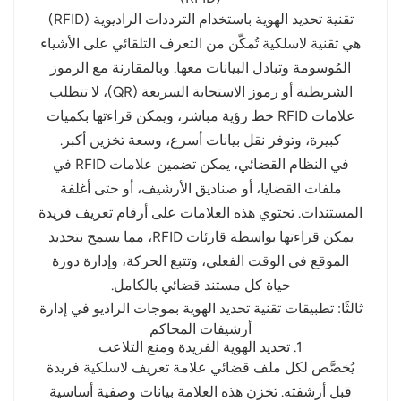
تقنية تحديد الهوية باستخدام الترددات الراديوية (RFID)
هي تقنية لاسلكية تُمكّن من التعرف التلقائي على الأشياء
المُوسومة وتبادل البيانات معها. وبالمقارنة مع الرموز
الشريطية أو رموز الاستجابة السريعة (QR)، لا تتطلب
علامات RFID خط رؤية مباشر، ويمكن قراءتها بكميات
كبيرة، وتوفر نقل بيانات أسرع، وسعة تخزين أكبر.
في النظام القضائي، يمكن تضمين علامات RFID في
ملفات القضايا، أو صناديق الأرشيف، أو حتى أغلفة
المستندات. تحتوي هذه العلامات على أرقام تعريف فريدة
يمكن قراءتها بواسطة قارئات RFID، مما يسمح بتحديد
الموقع في الوقت الفعلي، وتتبع الحركة، وإدارة دورة
حياة كل مستند قضائي بالكامل.
ثالثًا: تطبيقات تقنية تحديد الهوية بموجات الراديو في إدارة
أرشيفات المحاكم
1. تحديد الهوية الفريدة ومنع التلاعب
يُخصَّص لكل ملف قضائي علامة تعريف لاسلكية فريدة
قبل أرشفته. تخزن هذه العلامة بيانات وصفية أساسية