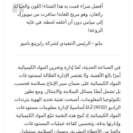
أفضل شراء قمت به هذا الشتاء! اللون والحياكة
عربي
رائعان، وهو مريح للغاية! سافرت من نيويورك
إلى ميامي دون أن أخلعه لحظة. في غاية
日语
الروعة!
한국어
مابو - الرئيس التنفيذي لشركة رايزينغ بامبو
Türk
Ελληνικά
في الصناعة الحديثة، تُعدّ إدارة وتخزين المواد الكيميائية
أمرًا بالغ الأهمية. ولا تقتصر الإدارة الفعّالة لمستودعات
Melayu
المواد الكيميائية على ضمان سير الإنتاج بسلاسة فحسب،
Polski
بل تشمل أيضًا مسائل السلامة والامتثال. ومع تطور
تكنولوجيا المعلومات، أصبحت تقنية تحديد الهوية بترددات
แบบไทย
الراديو (RFID) أداةً أساسيةً لإدارة معلومات مستودعات
المواد الكيميائية. إذ تُتيح هذه التقنية تتبّع المواد الكيميائية
Tiếng Việt
وإدارتها بدقة، وتحسين كفاءة عمليات المستودعات،
Indonesia
والحدّ من الأخطاء البشرية، وضمان السلامة. ستتناول