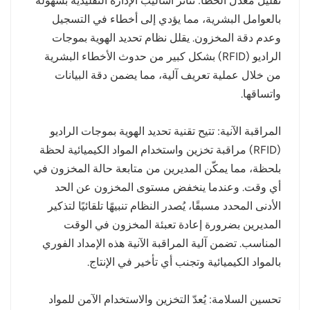
تقليل معدل الخطأ: تتأثر أساليب الإدارة التقليدية بسهولة
بالعوامل البشرية، مما يؤدي إلى أخطاء في التسجيل
وعدم دقة المخزون. يقلل نظام تحديد الهوية بموجات
الراديو (RFID) بشكل كبير من حدوث الأخطاء البشرية
من خلال عملية تعريف آلية، مما يضمن دقة البيانات
واتساقها.
المراقبة الآنية: تتيح تقنية تحديد الهوية بموجات الراديو
(RFID) مراقبة تخزين واستخدام المواد الكيميائية لحظة
بلحظة، مما يمكّن المديرين من متابعة حالة المخزون في
أي وقت. وعندما ينخفض ​​مستوى المخزون عن الحد
الأدنى المحدد مسبقًا، يُصدر النظام تنبيهًا تلقائيًا لتذكير
المديرين بضرورة إعادة تعبئة المخزون في الوقت
المناسب. تضمن آلية المراقبة الآنية هذه الإمداد الفوري
بالمواد الكيميائية وتجنب أي تأخير في الإنتاج.
تحسين السلامة: يُعدّ التخزين والاستخدام الآمن للمواد