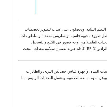
بون النظم البيئية، ويحصلون على عينات لتطوير تخصصات
ة في ظل ظروف جوية قاسية، وتضاريس معقدة، ومناطق ذات
ة للمعدات العلمية من أوجه قصور في التتبع والتسجيل
والمراقبة، مما يؤدي إلى احتمال فقدان المعدات أو إساءة استخدامها. ولمعالجة هذه التحديات، برز دمج تقنية تحديد الهوية بموجات الراديو (RFID) كأداة حيوية لضمان سلامة معدات البحث
ينات المياه، وأجهزة قياس خصائص التربة، والطائرات
لا شك أن إدارة هذه المعدات في بيئات نائية ووعرة مهمة بالغة الصعوبة. وتشمل التحديات الرئيسية ما