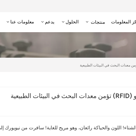
ز المعلومات
الحلول
يدعم
معلومات عنا
منتجات
علامة RFID عالية التردد/NFC
وحدة تحديد الهوية بترددات الراديو عالية التردد
قارئ RFID منخفض التردد
علامة RFID منخفضة التردد
يعية
شتاء! اللون والحياكة رائعان، وهو مريح للغاية! سافرت من نيويورك إل