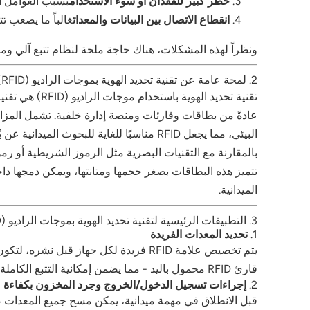
خطر كبير للفقدان أو سوء الاستخدام
بسبب العوامل ال
norsk
انقطاع الاتصال بين البيانات والمعدات
غالباً ما يصعب تت
magyar
ونظراً لهذه المشكلات، هناك حاجة ملحة لنظام تتبع آلي ومت
2. لمحة عامة عن تقنية تحديد الهوية بموجات الراديو (RFID) ومدى ملاءمتها
عادةً من بطاقات وقارئات ومنصة إدارة خلفية. تشمل المزاي
البيئي، مما يجعل RFID مناسبًا للغاية للبحوث الميدانية عن بُعد في بيئات قاسية مثل الهضاب المرتفعة أو الغابات المطيرة الكثيفة.
تتميز هذه البطاقات بصغر حجمها ومتانتها، ويمكن دمجها داخ
الميدانية.
3. التطبيقات الرئيسية لتقنية تحديد الهوية بموجات الراديو (RFID) في إدارة معدات البحوث الميدانية
1.
تحديد المعدات الفريدة
يتم تخصيص علامة RFID فريدة لكل جهاز 
قارئ RFID محمول باليد - مما يضمن إمكانية التتبع الكاملة منذ البداية.
2.
إجراءات تسجيل الدخول/الخروج وجرد المخزون بكفاءة
قبل الانطلاق في مهمة ميدانية، يمكن مسح جميع المعدات ض