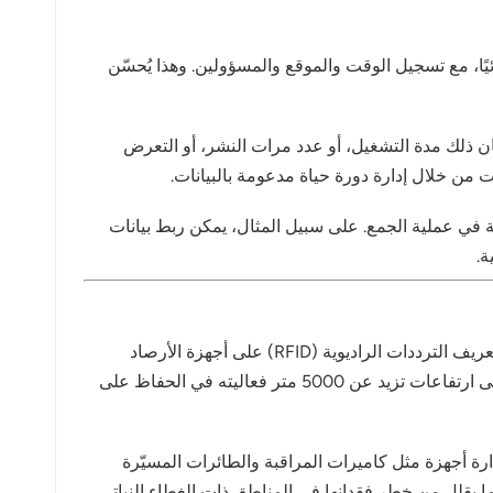
قع ميدانية مختلفة تلقائيًا، مع تسجيل الوقت والموقع والمسؤولين. وهذا يُحسّن
محدد مسبقًا - سواء كان ذلك مدة التشغيل، أو عدد مرات النشر، أو التعرض
 من خلال إدارة دورة حياة مدعومة بالبيانات.
 بالمعدات المستخدمة في عملية الجمع. على سبيل المثال، يمكن ربط بيانات
في محطات الرصد المنتشرة في هضبة تشينغهاي-التبت، ينشر الباحثون العديد من أجهزة الرصد في بيئات مرتفعة. تُثبّت علامات تعريف الترددات الراديوية (RFID) على أجهزة الأرصاد
الجوية المحمولة ومجسات التربة، مما يتيح تحديد المعدات بكفاءة وإجراء فحوصات دورية لحالتها. وقد أثبت استخدام تقنية RFID على ارتفاعات تزيد عن 5000 متر فعاليته في الحفاظ على
استوائية المطيرة في شيشوانغباننا بمقاطعة يونان، تستخدم فرق البحث تقنية تحديد الهوية بموجات الراديو (RFID) لإدارة أجهزة مثل كاميرات المراقبة والطائرات المسيّرة
مسح سريعة بتقنية RFID للتأكد من وجود جميع المعدات، مما يقلل من خطر فقدانها في المناطق ذات الغطاء النباتي