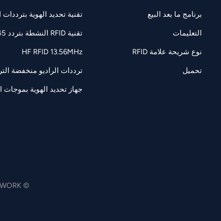
برنامج ما بعد البيع
تقنية تحديد الهوية بترددات الراديو F 860-960
التعليمات
تقنية RFID النشطة بتردد 2.45 جيجاهرتز
نوع شريحة علامة RFID
HF RFID 13.56MHz
تحميل
ترددات الراديو منخفضة التردد 125/134.2 كيل
جهاز تحديد الهوية بموجات الرادي
© JTSPEEDWORK جميع الحقوق محفوظة .