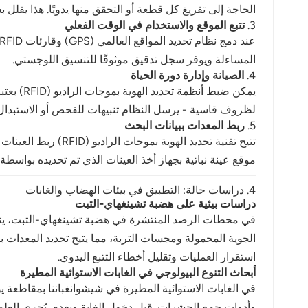
الحاجة إلى تفريغ كل قطعة أو التحقق منها يدويًا. هذا يقلل 
3.
تتبع الموقع والاستخدام في الوقت الفعلي
المساءلة ويوفر سجل تدقيق موثوقًا للتنسيق اللوجستي.
4.
الصيانة وإدارة دورة الحياة
يمكن ضب
لظروف قاسية - يرسل النظام تنبيهات للفحص أو الاستبدال. 
5.
ربط المعدات ببيانات البحث
تتيح تقنية تحديد ا
موقع عينة نباتية بجهاز أخذ العينات الذي تم تحديده بواسطة تقنية RFID، مما يحسن من إمكانية تتبع البيانات المجمعة وقيمت
4. دراسات حالة: التطبيق في بيئات الهضاب والغابات
دراسات بيئية على هضبة تشينغهاي-التبت
استقرار العمليات وتقليل أخطاء التتبع اليدوي.
أبحاث التنوع البيولوجي في الغابات الاستوائية المطيرة