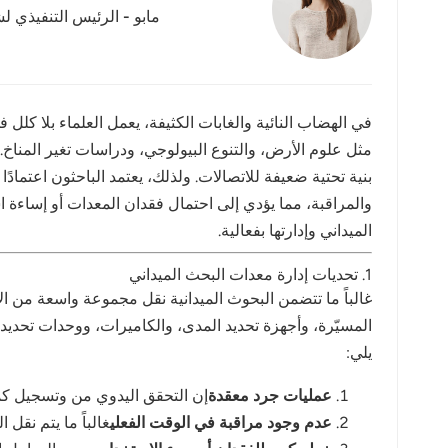
مابو - الرئيس التنفيذي لش
عربي
日语
한국어
في الهضاب النائية والغابات الكثيفة، يعمل العلماء بلا كل
مثل علوم الأرض، والتنوع البيولوجي، ودراسات تغير المنا
Türk
بنية تحتية ضعيفة للاتصالات. ولذلك، يعتمد الباحثون اعتمادًا
Ελληνικά
الميداني وإدارتها بفعالية.
Melayu
1. تحديات إدارة معدات البحث الميداني
Polski
غالباً ما تتضمن البحوث الميدانية نقل مجموعة واسعة من ا
แบบไทย
يلي:
Tiếng Việt
عمليات جرد معقدة
إن التحقق اليدوي من وتسجيل كمي
Indonesia
عدم وجود مراقبة في الوقت الفعلي
غالباً ما يتم نقل