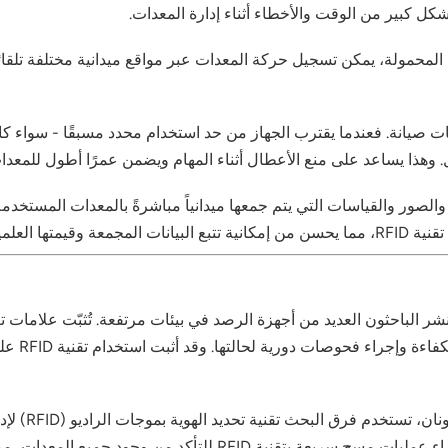
بشكل كبير من الوقت والأخطاء أثناء إدارة المعدات.
عند دمج نظام تحديد المواقع العالمي (GPS) وقارئات RFID المحمولة، يمكن تسجيل حركة المعدات عبر موا
ط أنظمة تحديد الهوية بموجات الراديو (RFID) بعتبات صيانة. فعندما يقترب الجهاز من حد استخدام 
وهذا يساعد على منع الأعطال أثناء المهام ويضمن عمرًا أطول للمعدات
لهوية بموجات الراديو (RFID) ربط العينات والصور والقياسات التي يتم جمعها ميدانياً مباشرةً
ها العلمية.
في الغابات ال
وأدوات جمع الحشرات. قبل دخول الغابة وبعده، يُجري العلماء عمليات 