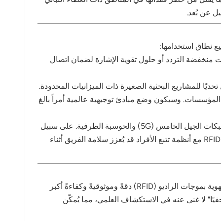
حديد الهوية بموجات الراديو (RFID). وقد يلزم استخدام علامات منخفضة التردد أو حلول تقوية الإشارة لضمان اتصال
حديًا للمشاريع البحثية الصغيرة ذات الميزانيات المحدودة.
 المؤسسات. وسيكون وضع مبادئ توجيهية عالمية أمراً بالغ
في المستقبل، من المرجح أن يتم دمج تقنية تحديد الهوية بموجات الراديو (RFID) مع التقنيات الناشئة مثل إنترنت الأشياء (IoT) وشبكات الجيل الخامس (5G) والحوسبة الطرفية. على سبيل
المثال، قد يُمكّن دمج تقنية RFID مع تقنية LoRaWAN من تتبع المعدات آليًا لمسافات طويلة في المناطق النائية. كما أن دمج تقنية RFID مع أنظمة تتبع الأفراد قد يُعزز سلامة الفريق أثناء
عند ملتقى فضول الإنسان وتعقيد الطبيعة، يُمثل البحث الميداني مسعىً هادفًا يتسم بالمشقة والاكتشاف. يُضفي دمج تقنية تحديد الهوية بموجات الراديو (RFID) دقةً وموثوقيةً وكفاءةً أكبر
ية بهدوء. ومع استمرار تطور تقنية RFID، يُتوقع أن تُصبح "مساعدًا خفيًا" لا غنى عنه في الاستكشاف العلمي، مما يُمكّن