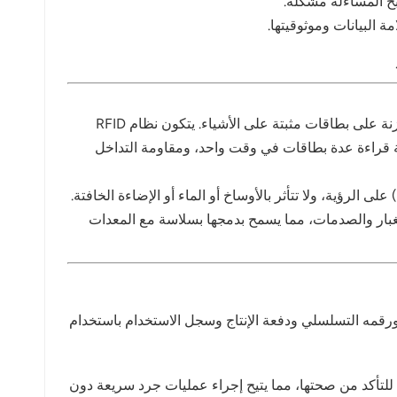
بح المساءلة مشكلة.
ة البيانات وموثوقيتها.
تقنية تحديد الهوية باستخدام موجات الراديو (RFID) هي تقنية اتصالات لاسلكية تستخدم موجات الراديو لتحديد وقراءة البيانات المخزنة على بطاقات مثبتة على الأشياء. يتكون نظام RFID
ية قراءة عدة بطاقات في وقت واحد، ومقاومة التداخل
المقارنة مع التقنيات البصرية مثل الرموز الشريطية أو رموز الاستجابة السريعة، لا تعتمد تقنية تحديد الهوية بموجات الراديو (RFID) على الرؤية، ولا تتأثر بالأوساخ أو الماء أو الإضاءة الخافتة.
الغبار والصدمات، مما يسمح بدمجها بسلاسة مع المعدات
 الجهاز ورقمه التسلسلي ودفعة الإنتاج وسجل الاستخدام باستخدام
للتأكد من صحتها، مما يتيح إجراء عمليات جرد سريعة دون