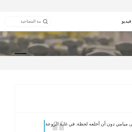
فيديو
نفق RFID
خزانة RFID
طابعة RFID
ى ميامي دون أن أخلعه لحظة. في غاية الروعة!