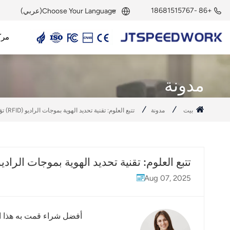
+86 -18681515767
Choose Your Language(عربي)
مرك
English
قارئ UHF RFID
هوائي UHF RFID
وحدة UHF RFID
علامة UHF RFID
علامة نشطة بتردد 2.45 جيجاهرتز
قارئ نشط بتردد 2.45 جيجاهرتز
وحدة RFID بتردد 2.45 جيجاهرتز
Français
مدونة
Deutsch
بيت
مدونة
تتبع العلوم: تقنية تحديد الهوية بموجات الراديو (RFID) تؤمن معدات البحث في البيئات الطبيعية
Русский
Italiano
تتبع العلوم: تقنية تحديد الهوية بموجات الراديو (RFID) تؤمن معدات البحث في البيئات الطب
Español
Aug 07, 2025
Português
Nederland
أفضل شراء قمت به هذا ال