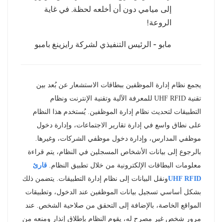
إلى ميامي دون أن أخلعه لحظة. في غاية
عربي
الروعة!
日语
مابو - الرئيس التنفيذي لشركة رايزينغ بامبو
한국어
Türk
يجمع نظام إدارة الموظفين ببطاقات الاستشعار عن بُعد بين
تقنية UHF RFID للمعرفة الآلية وتقنية الإنترنت ونظام
Ελληνικά
التطبيقات لتحديث نظام إدارة الموظفين. يُستخدم هذا النظام
على نطاق واسع في إدارة تقارير الاجتماعات، وإدارة دخول
Melayu
موظفي المدارس، وإدارة دخول موظفي الشركات، وغيرها.
Polski
بالرجوع إلى بيانات الأشخاص المسجلين في النظام، يتم قراءة
معلومات البطاقات الإلكترونية من خلال تطبيق النظام.
قارئ
แบบไทย
UHF RFID
ونقل البيانات إلى نظام إدارة التطبيقات. يتضمن ذلك
بشكل أساسي تسجيل بيانات الموظفين عند الدخول، وتطبيقات
Tiếng Việt
المواقع الخاصة، بالإضافة إلى التحقق من صلاحية الشخص. عند
Indonesia
مرور شخص غير مصرح له، يقوم النظام بإطلاق إنذار ومنعه من