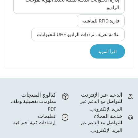
إدارة الحيوانات الذكية بتقنية تحديد الهوية بموجات
والذي ينتقل من إدارة مزارع الماشية التقليدية إلى إدارة
الراديو
norsk
تكنولوجيا RFID، عملية تغير فيها التكنولوجيا حالة التربية.
تُمكّن تقنية تحديد الهوية بموجات الراديو (RFID) قطاع
قارئ RFID للماشية
magyar
تربية الحيوانات من تطبيق إدارة أكثر كفاءة وذكاءً..
علامة تعريف ترددات الراديو UHF للحيوانات
تُستخدم تقنية RFID بشكل أساسي في حلقة التغذية في
إدارة تربية الحيوانات، بما في ذلك الوزن الذكي، والتغذ...
اقرأ المزيد
الدعم عبر الإنترنت
كتالوج المنتجات
للتواصل مع الدعم عبر
معلومات تفصيلية وملف
البريد الإلكتروني.
PDF
خدمة العملاء
تعليمات
للتواصل مع الدعم عبر
إرشادات فنية احترافية.
البريد الإلكتروني.