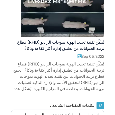
عربي
日语
한국어
تُمكّن تقنية تحديد الهوية بموجات الراديو (RFID) قطاع
Türk
تربية الحيوانات من تطبيق إدارة أكثر كفاءة وذكاءً.
Ελληνικά
Sep 06, 2022
تُمكّن تقنية تحديد الهوية بموجات الراديو (RFID) قطاع
Melayu
تربية الحيوانات من تطبيق إدارة أكثر كفاءة وذكاءً يجمع
قطاع تربية الحيوانات بين تقنية تحديد الهوية بموجات
Polski
الراديو (RFID) لتحقيق الأتمتة والإدارة الذكية لعمليات
تربية الحيوانات. وخاصة في المزارع الكبيرة، يُشكل عدد
แบบไทย
الحيوانات المرباة تحديًا كبيرًا لكل مُزارع. فالاعتماد على
العد اليدوي والإحصاءات قد يؤدي بسهولة إلى عدم دقة
Tiếng Việt
الكلمات المفتاحية الشائعة :
البيانات. يعكس التصميم المرن لنظام إدارة تربية
Indonesia
الحيوانات بتقنية تحديد الهوية بموجات الراديو (RFID)،