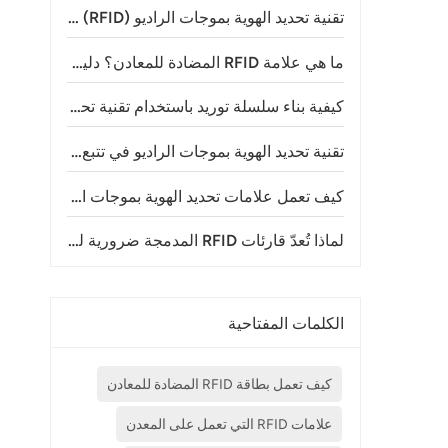
تقنية تحديد الهوية بموجات الراديو (RFID) في مدن الملاهي: استخداماتها وفوائدها وكيفية عملها
ما هي علامة RFID المضادة للمعادن؟ دليل شامل لتقنية RFID على المعادن
كيفية بناء سلسلة توريد باستخدام تقنية تحديد الهوية بموجات الراديو (RFID) للتتبع
تقنية تحديد الهوية بموجات الراديو في تتبع الحيوانات: إحداث تحول في إدارة الثروة الحيوانية ومراقبة الحياة البرية
كيف تعمل علامات تحديد الهوية بموجات الراديو (RFID) للماشية؟ فهم تكنولوجيا تحديد هوية الماشية الحديثة
لماذا تُعدّ قارئات RFID المدمجة ضرورية لتطبيقات إنترنت الأشياء الحديثة؟
الكلمات المفتاحية
كيف تعمل بطاقة RFID المضادة للمعادن
علامات RFID التي تعمل على المعدن