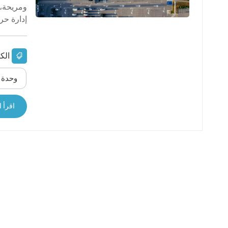
ومريحة، 
عربي
حركة المر
日语
한국어
الك
Türk
وحدة RFID عالية الجود
الأنظمة 
المركبات، 
Ελληνικά
اقرأ ا
Melayu
Polski
แบบไทย
Tiếng Việt
Indonesia