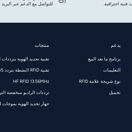
 فنية احترافية.
للتواصل مع الدعم عبر البريد ا
يدعم
منتجات
برنامج ما بعد البيع
تقنية تحديد الهوية بترددات الراديو F 860-960
التعليمات
تقنية RFID النشطة بتردد 2.45 جيجاهرتز
نوع شريحة علامة RFID
HF RFID 13.56MHz
تحميل
ترددات الراديو منخفضة التردد 125/134.2 كيل
جهاز تحديد الهوية بموجات الرادي