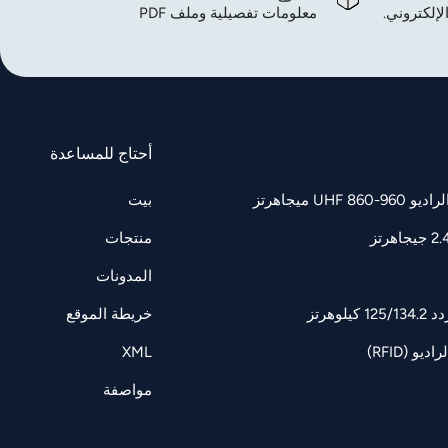
لإلكتروني.
معلومات تفصيلية وملف PDF
أحتاج للمساعدة
UH ميجاهرتز
بيت
منتجات
المدونات
وهرتز
خريطة الموقع
و (RFID)
XML
مواصفة