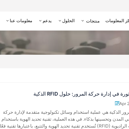
ز المعلومات
الحلول
يدعم
معلومات عنا
منتجات
علامة RFID عالية التردد/NFC
وحدة تحديد الهوية بترددات الراديو عالية التردد
قارئ RFID منخفض التردد
علامة RFID منخفضة التردد
ة في إدارة حركة المرور: حلول RFID الذكية
Apr 
مرور الذكية هي عملية استخدام وسائل تكنولوجية متقدمة لإدارة حركة
 المدن وتحسينها بذكاء. في هذه العملية، تقنية تحديد الهوية باستخدام
الترددات الراديوية (RFID) تُستخدم تقنية تحديد الهوية والتتبع، باعتبارها تقنية فعّ