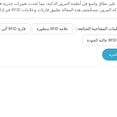
على نطاق واسع في أنظمة المرور الذكية، مما يُحدث تغييرات جذرية ف
إدارة حركة المرور. تستكشف هذه المقالة تطبيق قارئات وعل
ور الذكية، وتقدم أمثلة عملية.أولاً، من تطبيقات تقنية تحديد الهوية
بموجات الراديو (RFID) في إدارة المرور الذكية تحديد هوية المركبات وإدارتها. 
لمات المفتاحية الشائعة :
خلال تثبيت علامات RFID على المركبات، تستطيع إدارات المرور تحقيق التحديد
علامة RFID متطورة
قارئ RFID آلي
التلقائي للمركبات وإدارتها. على سبيل المثال، قارئات RFID يمكن تركيب هذه
ة
عند بوابات تحصيل الرسوم، ومواقف السيارات، والتقاطعات. عند مرور
يقوم قارئ البطاقات بتحديد علامات RFID المو...
لمزيد