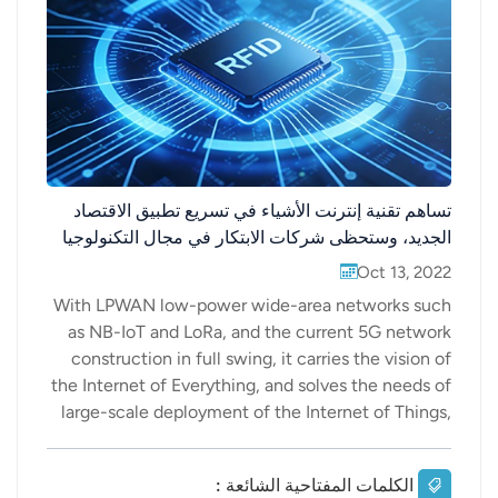
عربي
日语
한국어
Türk
تساهم تقنية إنترنت الأشياء في تسريع تطبيق الاقتصاد
الجديد، وستحظى شركات الابتكار في مجال التكنولوجيا
Ελληνικά
الحيوية بتفضيل السوق.
Oct 13, 2022
Melayu
With LPWAN low-power wide-area networks such
as NB-IoT and LoRa, and the current 5G network
Polski
construction in full swing, it carries the vision of
the Internet of Everything, and solves the needs of
แบบไทย
large-scale deployment of the Internet of Things,
Tiếng Việt
such as low power consumption and long-distance
connection. According to data, LPWAN
الكلمات المفتاحية الشائعة :
Indonesia
connection is in 2018. The compound annual