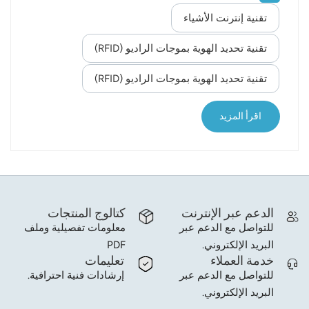
growth rate until 2023 is 109%, which will open up
تقنية إنترنت الأشياء
norsk
the trillion-dollar IoT market and promote the
application of IoT in vertical fields such as industry,
تقنية تحديد الهوية بموجات الراديو (RFID)
magyar
energy, retail, logistics and traceability. The new
تقنية تحديد الهوية بموجات الراديو (RFID)
economy benefits from IoT technology and
promotes industry transformation and upgrading In
recent years, the rapid development of China's
اقرأ المزيد
new economy has exceeded expectations. Mobile
payment, big data, and cloud...
الدعم عبر الإنترنت
كتالوج المنتجات
للتواصل مع الدعم عبر
معلومات تفصيلية وملف
PDF
البريد الإلكتروني.
خدمة العملاء
تعليمات
للتواصل مع الدعم عبر
إرشادات فنية احترافية.
البريد الإلكتروني.