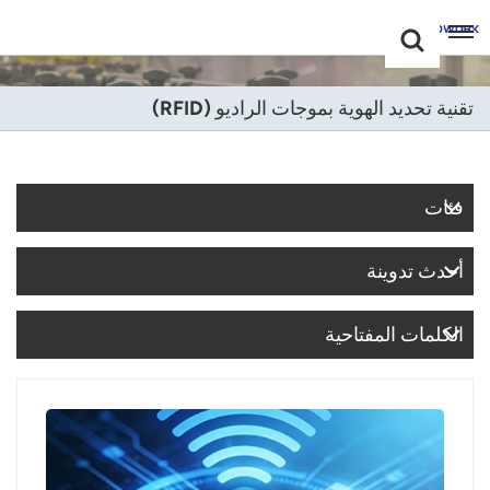
Choose Your
+86 -18681515767
Language(عربي)
تقنية تحديد الهوية بموجات الراديو (RFID)
English
Français
فئات
Deutsch
أحدث تدوينة
Русский
Italiano
الكلمات المفتاحية
Español
Português
Nederland