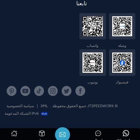
تابعنا
norsk
magyar
واتساب
وصلة
فيسبوك
يوتيوب
© JTSPEEDWORK جميع الحقوق محفوظة .
XML
|
سياسة الخصوصية
IPv6 الشبكة المدعومة