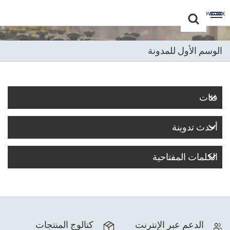
Choose Your
+86 -18681515767
Language(عربي)
الوسم الأول للمدونة
English
Français
فئات
Deutsch
أحدث تدوينة
Русский
Italiano
الكلمات المفتاحية
Español
Português
الدعم عبر الإنترنت
كتالوج المنتجات
Nederland