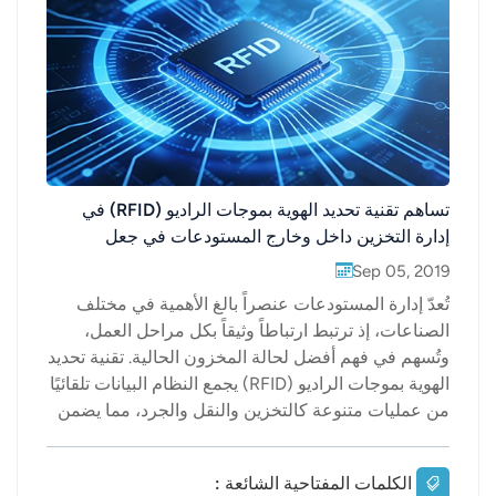
عربي
日语
한국어
Türk
تساهم تقنية تحديد الهوية بموجات الراديو (RFID) في
إدارة التخزين داخل وخارج المستودعات في جعل
Ελληνικά
التخزين أكثر كفاءة
Sep 05, 2019
Melayu
تُعدّ إدارة المستودعات عنصراً بالغ الأهمية في مختلف
الصناعات، إذ ترتبط ارتباطاً وثيقاً بكل مراحل العمل،
Polski
وتُسهم في فهم أفضل لحالة المخزون الحالية. تقنية تحديد
الهوية بموجات الراديو (RFID) يجمع النظام البيانات تلقائيًا
แบบไทย
من عمليات متنوعة كالتخزين والنقل والجرد، مما يضمن
Tiếng Việt
سرعة ودقة بيانات إدارة المستودعات، وتوفيرها في
الوقت المناسب وبدقة عالية. كما أن تقنية تحديد الهوية
الكلمات المفتاحية الشائعة :
Indonesia
بموجات الراديو (RFID) داخل وخارج المستودعات تُحسّن