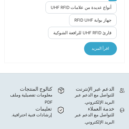
كفاءة التخزين.في عملية إدارة المستودعات الفعلية، يتم
أنواع عديدة من علامات UHF RFID
norsk
تنفيذ العمل بشكل عام من ثلاثة أبعاد هي التخزين والإدارة
والتسليم، وذلك لتحسين دقة إدارة المستودعات ورفع
جهاز بوابة RFID UHF
magyar
مستوى خدمة إدارة المستودعات:1. تخزين البضائعمن
قارئ UHF RFID للرافعة الشوكية
خلال جهاز التحكم في الوصول عن طريق الاستشعار
التلقائي بتقنية RFID عند مدخل المستودع،علامة UHF
RFID يتم تحديد العنصر (علامة UHF RFID يتم تحديد كل
اقرأ المزيد
بضاعة واردة على حدة، حيث تُستخرج...
الدعم عبر الإنترنت
كتالوج المنتجات
للتواصل مع الدعم عبر
معلومات تفصيلية وملف
البريد الإلكتروني.
PDF
خدمة العملاء
تعليمات
للتواصل مع الدعم عبر
إرشادات فنية احترافية.
البريد الإلكتروني.