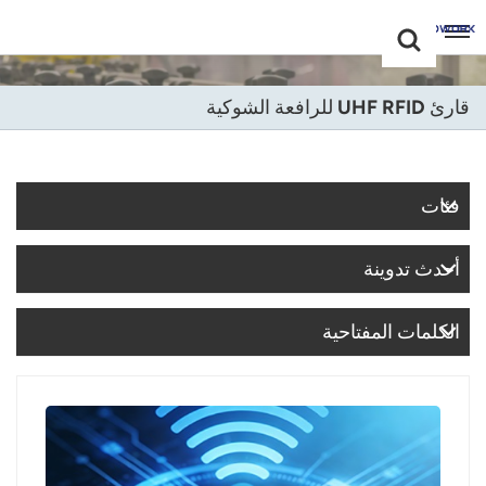
Choose Your
+86 -18681515767
Language(عربي)
قارئ UHF RFID للرافعة الشوكية
English
Français
فئات
Deutsch
أحدث تدوينة
Русский
Italiano
الكلمات المفتاحية
Español
Português
Nederland