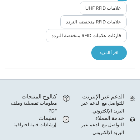
نطاقين تردديين: التردد العالي جدًا (UHF، 860-960
علامات UHF RFID
norsk
ميجاهرتز) والتردد المنخفض (LF، 125-134.2 كيلوهرتز).
ولكل نطاق ترددي مزاياه وعيوبه وسيناريوهات استخدامه
علامات RFID منخفضة التردد
magyar
الخاصة.التردد العالي للغاية (UHF): علامات UHF RFID
قارئات علامات RFID منخفضة التردد
وتتمتع أجهزة القراءة بمدى قراءة أطول (يتراوح عادةً بين
1 و12 مترًا)، مما يجعلها مناسبة للاستخدام في المراعي
المفتوحة. ويتيح نطاق التردد هذا تحديد الهوية عن بُعد
اقرأ المزيد
وجمع البيانات دون إزعاج الحيوانا...
الدعم عبر الإنترنت
كتالوج المنتجات
للتواصل مع الدعم عبر
معلومات تفصيلية وملف
البريد الإلكتروني.
PDF
خدمة العملاء
تعليمات
للتواصل مع الدعم عبر
إرشادات فنية احترافية.
البريد الإلكتروني.