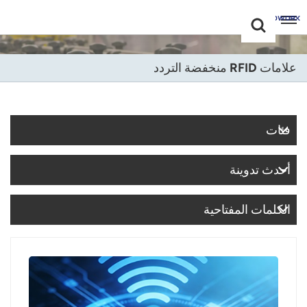
Choose Your
+86 -18681515767
Language(عربي)
علامات RFID منخفضة التردد
English
Français
فئات
Deutsch
أحدث تدوينة
Русский
Italiano
الكلمات المفتاحية
Español
Português
Nederland