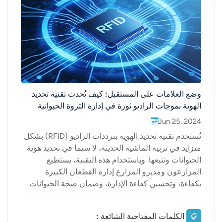
عربي
日语
한국어
Türk
وضع العلامات على المستقبل: كيف تُحدث تقنية تحديد
الهوية بموجات الراديو ثورة في إدارة الثروة الحيوانية
Ελληνικά
Jun 25, 2024
Melayu
تُستخدم تقنية تحديد الهوية بترددات الراديو (RFID) بشكل
متزايد في تربية الماشية الحديثة، لا سيما في تحديد هوية
Polski
الحيوانات وتتبعها. وباستخدام هذه التقنية، يستطيع
المزارعون ومديرو المزارع إدارة القطعان الكبيرة
แบบไทย
بكفاءة، وتحسين كفاءة الإدارة، وضمان صحة الحيوانات
Tiếng Việt
وسلامتها.قارئات RFID ونطاقات التردداتفي مجال تربية
المواشي، تعمل علامات وقارئات تحديد الهوية بموجات
الكلمات المفتاحية الشائعة :
Indonesia
الراديو (RFID) الشائعة الاستخدام بشكل رئيسي ضمن