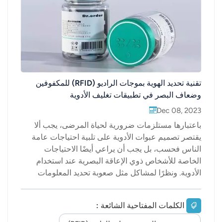
عربي
日语
한국어
تقنية تحديد الهوية بموجات الراديو (RFID) للمكفوفين
Türk
وضعاف البصر في تطبيقات تغليف الأدوية
Ελληνικά
Dec 08, 2023
باعتبارها مستلزمات ضرورية لحياة المرضى، يجب ألا
Melayu
يقتصر تصميم عبوات الأدوية على تلبية احتياجات عامة
الناس فحسب، بل يجب أن يراعي أيضًا الاحتياجات
Polski
الخاصة للأشخاص ذوي الإعاقة البصرية عند استخدام
الأدوية. ونظرًا لمشاكل مثل صعوبة تحديد المعلومات
แบบไทย
ووضوحها عند استخدام الأدوية لدى الأشخاص ذوي
Tiếng Việt
الإعاقة البصرية، وبالاعتماد على تقنية التغليف الذكي،
الكلمات المفتاحية الشائعة :
ومن خلال منصة سحابية للتغليف الذكي، دُرست إمكانية
Indonesia
تصميم عبوات أدوية خالية من العوائق للأشخاص ذوي