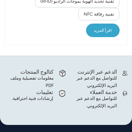
تقنية تحديد الهوية بموجات الراديو (RFID)
الإعاقة البصرية من ثلاثة جوانب: سهولة تحديد معلومات
norsk
الدواء، وسهولة استخدام الدواء، وسهولة التكيف
تقنية رقاقة NFC
العاطفي. وقد استُغلت مزايا سهولة تحديد المعلومات في
magyar
العبوات الذكية، والتفاعل بين الإنسان والحاسوب، وتحليل
اقرأ المزيد
البيانات، استغلالًا أمثل لمساعدة الأشخاص ذوي الإعاقة
البصرية على استخدام الأدوية، وتحقيق الهدف المرجو من
تصميم عبوات أدوية خالية من العوائق لهم. تُحوّل تقنيا...
الدعم عبر الإنترنت
كتالوج المنتجات
للتواصل مع الدعم عبر
معلومات تفصيلية وملف
البريد الإلكتروني.
PDF
خدمة العملاء
تعليمات
للتواصل مع الدعم عبر
إرشادات فنية احترافية.
البريد الإلكتروني.