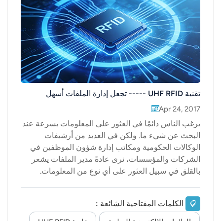
عربي
日语
한국어
Türk
تقنية UHF RFID ----- تجعل إدارة الملفات أسهل
Ελληνικά
Apr 24, 2017
يرغب الناس دائمًا في العثور على المعلومات بسرعة عند
Melayu
البحث عن شيء ما. ولكن في العديد من أرشيفات
الوكالات الحكومية ومكاتب إدارة شؤون الموظفين في
Polski
الشركات والمؤسسات، نرى عادةً مدير الملفات يشعر
بالقلق في سبيل العثور على أي نوع من المعلومات.
แบบไทย
لطالما سعى الناس جاهدين لتسجيل عملية تدفق
Tiếng Việt
الملفات، والعثور على المعلومات بسرعة ودقة، وبذلوا
الكلمات المفتاحية الشائعة :
قصارى جهدهم. كانت الطرق التقليدية تعتمد على كتابة
Indonesia
كميات كبيرة من النصوص وتسجيلها في البيانات