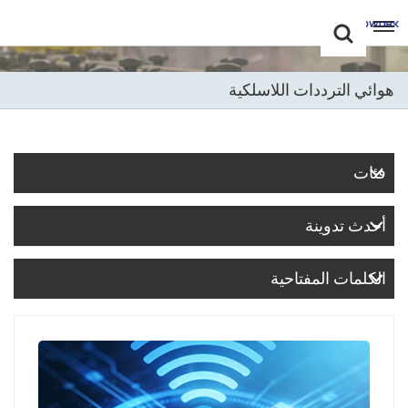
Choose Your
+86 -18681515767
Language(عربي)
هوائي الترددات اللاسلكية
English
Français
فئات
Deutsch
أحدث تدوينة
Русский
Italiano
الكلمات المفتاحية
Español
Português
Nederland