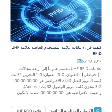
عربي
日语
한국어
Türk
كيفية قراءة بيانات علامة المستخدم الخاصة بعلامة UHF
RFID
Ελληνικά
Jun 13, 2017
Melayu
علامات UHF RFID تنقسم عموماً إلى أربعة مجالات:
【احتياطي】: العنوان: 0-3؛ العنوان: 0-1 التخزين 32 بت
Polski
كلمة المرور للقتل (kill)، الافتراضي هو: 00 00 00 00؛
2-3 مخزن كلمة مرور الوصول 32 بت (Access)،
แบบไทย
والقيمة الافتراضية هي: 00 00 00 00. عندما لا تكون
Tiếng Việt
المنطقة مشفرة أو مشفرة، يمكن إعادة كتابة البيانات
الموجودة في المنطقة بحرية. [EPC]العنوان: 2-7؛ يخزن
Indonesia
رقم تعريف 96 بت، وهو عادةً الرقم الافتراضي للجهاز،
الكلمات المفتاحية الشائعة :
علامة UHF RFID