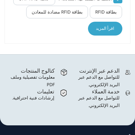
لقراءة البيانات المخزنة في هذه المنطقة. سواء كانت
norsk
بطاقة RFID
بطاقة RFID مضادة للمعادن
المنطقة مشفرة أم لا، يمكن إعادة كتابة البيانات
الموجودة فيها بحرية. [TID]العنوان: 0-5؛ تخزين رقم
magyar
تعريف فريد عالميًا وغير قابل لإعادة الكتابة مكون من 96
اقرأ المزيد
بت. [مستخدم]العنوان: 0-31؛ تخزين بيانات بحجم 512
بت. افتراضيًا، يكون كل عنوان: 00 00، وعندما لا تكون
المنطقة مشفرة، يمكن إعادة كتابة منطقة البيانات
بشكل عشوائي. يُعرض أعلا...
الدعم عبر الإنترنت
كتالوج المنتجات
للتواصل مع الدعم عبر
معلومات تفصيلية وملف
البريد الإلكتروني.
PDF
خدمة العملاء
تعليمات
للتواصل مع الدعم عبر
إرشادات فنية احترافية.
البريد الإلكتروني.