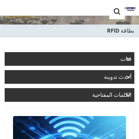
Choose Your
+86 -18681515767
Language(عربي)
بطاقة RFID
English
Français
فئات
Deutsch
أحدث تدوينة
Русский
Italiano
الكلمات المفتاحية
Español
Português
Nederland