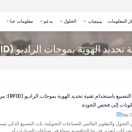
ز المعلومات
الحلول
يدعم
معلومات عنا
منتجات
علامة RFID عالية التردد/NFC
وحدة تحديد الهوية بترددات الراديو عالية التردد
قارئ RFID منخفض التردد
علامة RFID منخفضة التردد
ديد الهوية بموجات الراديو (RFID)
تحسين التصنيع باستخدام تقنية تحديد الهوية بموجات الراديو
مكونات إلى فحص الجودة
Sep 
التحول والتطوير العالمي للصناعات التحويلية، بات التصنيع الذكي مسار
للشركات لتعزيز قدرتها التنافسية. سواء في صناعات السيارات أو