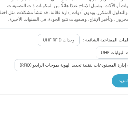
يات أو الآلات، يشمل الإنتاج عددًا هائلًا من المكونات ذات التصنيفات
والتداول المتكرر. وبدون أدوات إدارة فعّالة، قد تنشأ مشكلات مثل اختل
خزون، وتأخير الإنتاج، وصعوبات تتبع الجودة. في السنوات الأخيرة،
أصبحت تقنية تحديد الهوية بموجات الراديو (RFID)، بميزاتها التي لا تتطلب
 وسرعة القراءة، والتعرف على علامات متعددة، عاملًا تمكينيًا حيويًا ف
لمات المفتاحية الشائعة :
ل الذكية، لا سيما في تحسين إدارة المكونات وفحص الجودة. أولاً: نقا
وحدات UHF RFID
 إدارة ورش العمل التقليدية في معظم ورش العمل التقليدية، تعتمد
البوابات UHF
مكونات على السجلات اليدوية، أو مسح الرموز الشريطية، أو المستندات
ويُعاني هذا النهج من عدة أوجه قصور في جمع البيانات ونق...
إدارة المستودعات بتقنية تحديد الهوية بموجات الراديو (RFID)
لمزيد