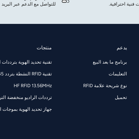
 فنية احترافية.
للتواصل مع الدعم عبر البريد ا
يدعم
منتجات
برنامج ما بعد البيع
تقنية تحديد الهوية بترددات الراديو F 860-960
التعليمات
تقنية RFID النشطة بتردد 2.45 جيجاهرتز
نوع شريحة علامة RFID
HF RFID 13.56MHz
تحميل
ترددات الراديو منخفضة التردد 125/134.2 كيل
جهاز تحديد الهوية بموجات الرادي