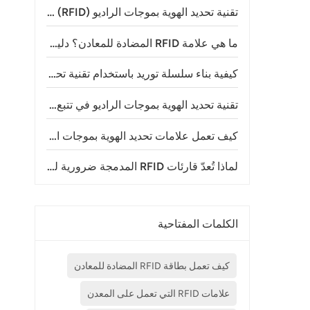
تقنية تحديد الهوية بموجات الراديو (RFID) في مدن الملاهي: استخداماتها وفوائدها وكيفية عملها
ما هي علامة RFID المضادة للمعادن؟ دليل شامل لتقنية RFID على المعادن
كيفية بناء سلسلة توريد باستخدام تقنية تحديد الهوية بموجات الراديو (RFID) للتتبع
تقنية تحديد الهوية بموجات الراديو في تتبع الحيوانات: إحداث تحول في إدارة الثروة الحيوانية ومراقبة الحياة البرية
كيف تعمل علامات تحديد الهوية بموجات الراديو (RFID) للماشية؟ فهم تكنولوجيا تحديد هوية الماشية الحديثة
لماذا تُعدّ قارئات RFID المدمجة ضرورية لتطبيقات إنترنت الأشياء الحديثة؟
الكلمات المفتاحية
كيف تعمل بطاقة RFID المضادة للمعادن
علامات RFID التي تعمل على المعدن