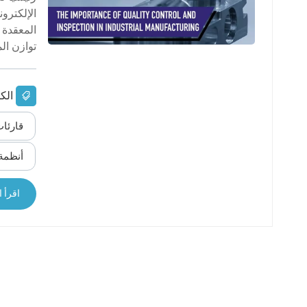
عربي
الإلكترون
المعقدة 
日语
توازن الم
한국어
التلامس،
الك
ورش العم
Türk
الضعف في
قارئات 
إدارة ال
Ελληνικά
الورقية. 
أنظمة 
Melayu
اقرأ ا
Polski
แบบไทย
Tiếng Việt
Indonesia