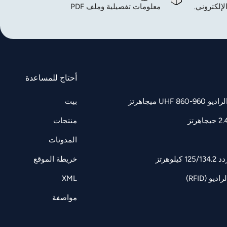
لإلكتروني.
معلومات تفصيلية وملف PDF
أحتاج للمساعدة
UH ميجاهرتز
بيت
منتجات
المدونات
وهرتز
خريطة الموقع
و (RFID)
XML
مواصفة