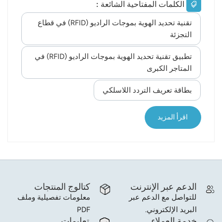
الكلمات المفتاحية الشائعة :
Home Sector - Kitchen & Dining, Home Decor,
norsk
Bathroom & Shower, Bedding, Furniture &
تقنية تحديد الهوية بموجات الراديو (RFID) في قطاع
Luggage, Wardrobe Entertainment Sector - Toys,
التجزئة
magyar
Electronics, Wireless Light Industrial Products
Division - Sporting Goods, Auto Tires and Batteries
تطبيق تقنية تحديد الهوية بموجات الراديو (RFID) في
According to Walmart, its retail apparel industry
المتاجر الكبرى
began adopting UHF RFID tags in 2020, and since
بطاقة تعريف التردد اللاسلكي
then, inventory management has improved
significantly, resulting in a better in-store shopping
e...
اقرأ المزيد
الدعم عبر الإنترنت
كتالوج المنتجات
للتواصل مع الدعم عبر
معلومات تفصيلية وملف
PDF
البريد الإلكتروني.
خدمة العملاء
تعليمات