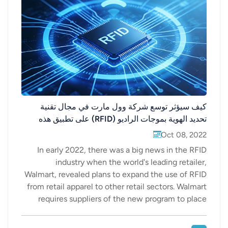
عربي
日语
한국어
Türk
كيف سيؤثر توسع شركة وول مارت في مجال تقنية
Ελληνικά
تحديد الهوية بموجات الراديو (RFID) على تطبيق هذه
التقنية في قطاع تجارة التجزئة؟
Melayu
Oct 08, 2022
In early 2022, there was a big news in the RFID
Polski
industry when the world's leading retailer,
Walmart, revealed plans to expand the use of RFID
แบบไทย
from retail apparel to other retail sectors. Walmart
requires suppliers of the new program to place
Tiếng Việt
Gen 2 UHF RFID tags with frequencies of 902-928
MHz on all merchandise delivered to Walmart.
Indonesia