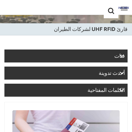
Choose Your
+86 -18681515767
Language(عربي)
قارئ UHF RFID لشركات الطيران
English
Français
فئات
Deutsch
أحدث تدوينة
Русский
Italiano
الكلمات المفتاحية
Español
Português
Nederland