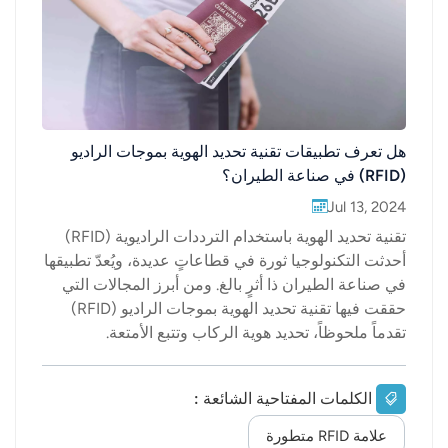
عربي
日语
한국어
هل تعرف تطبيقات تقنية تحديد الهوية بموجات الراديو
Türk
(RFID) في صناعة الطيران؟
Jul 13, 2024
Ελληνικά
تقنية تحديد الهوية باستخدام الترددات الراديوية (RFID)
Melayu
أحدثت التكنولوجيا ثورة في قطاعاتٍ عديدة، ويُعدّ تطبيقها
في صناعة الطيران ذا أثرٍ بالغ. ومن أبرز المجالات التي
Polski
حققت فيها تقنية تحديد الهوية بموجات الراديو (RFID)
تقدماً ملحوظاً، تحديد هوية الركاب وتتبع الأمتعة.
แบบไทย
تستكشف هذه المقالة دور تقنية RFID في هذين
المجالين، وتشرح مبادئ عمل بطاقات RFID وأجهزة
Tiếng Việt
الكلمات المفتاحية الشائعة :
القراءة في هذه العمليات.يُعدّ تحديد هوية الركاب بكفاءة
ودقة أمرًا بالغ الأهمية للحفاظ على الأمن وكفاءة
علامة RFID متطورة
Indonesia