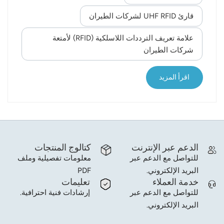
العمليات في المطارات. وتُسهّل تقنية تحديد الهوية
بموجات الراديو (RFID) هذه العملية وتُسرّعها، مما يُحسّن
قارئ UHF RFID لشركات الطيران
norsk
تجربة الركاب بشكل عام. علامات RFID تُدمج هذه
علامة تعريف الترددات اللاسلكية (RFID) لأمتعة
البطاقات في بطاقات صعود الطائرة أو جوازات سفر
magyar
شركات الطيران
الركاب، وتحتوي على معلومات تعريفية فريدة يمكن
قراءتها بسرعة بواسطة أجهزة قراءة RFID. عند نقاط
التفتيش المختلفة، مثل نقاط الأمن وبوابات الصعود إلى
اقرأ المزيد
الطا...
الدعم عبر الإنترنت
كتالوج المنتجات
للتواصل مع الدعم عبر
معلومات تفصيلية وملف
البريد الإلكتروني.
PDF
خدمة العملاء
تعليمات
للتواصل مع الدعم عبر
إرشادات فنية احترافية.
البريد الإلكتروني.