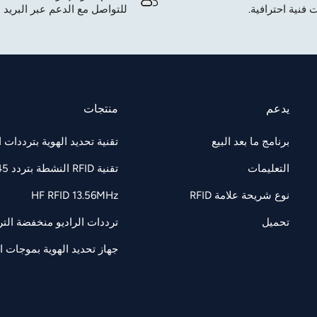
 فنية احترافية.
للتواصل مع الدعم عبر البريد ا
يدعم
منتجات
برنامج ما بعد البيع
تقنية تحديد الهوية بترددات الراديو F 860-960
التعليمات
تقنية RFID النشطة بتردد 2.45 جيجاهرتز
نوع شريحة علامة RFID
HF RFID 13.56MHz
تحميل
ترددات الراديو منخفضة التردد 125/134.2 كيل
جهاز تحديد الهوية بموجات الرادي