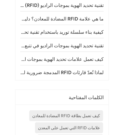
تقنية تحديد الهوية بموجات الراديو (RFID) في مدن الملاهي: استخداماتها وفوائدها وكيفية عملها
ما هي علامة RFID المضادة للمعادن؟ دليل شامل لتقنية RFID على المعادن
كيفية بناء سلسلة توريد باستخدام تقنية تحديد الهوية بموجات الراديو (RFID) للتتبع
تقنية تحديد الهوية بموجات الراديو في تتبع الحيوانات: إحداث تحول في إدارة الثروة الحيوانية ومراقبة الحياة البرية
كيف تعمل علامات تحديد الهوية بموجات الراديو (RFID) للماشية؟ فهم تكنولوجيا تحديد هوية الماشية الحديثة
لماذا تُعدّ قارئات RFID المدمجة ضرورية لتطبيقات إنترنت الأشياء الحديثة؟
الكلمات المفتاحية
كيف تعمل بطاقة RFID المضادة للمعادن
علامات RFID التي تعمل على المعدن