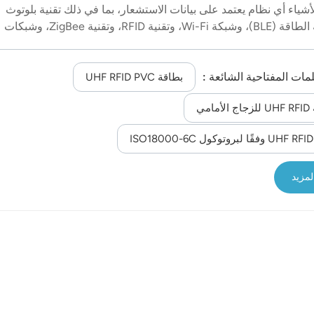
أشياء أي نظام يعتمد على بيانات الاستشعار، بما في ذلك تقنية بلوتوث
منخفضة الطاقة (BLE)، وشبكة Wi-Fi، وتقنية RFID، وتقنية ZigBee، وشبكات
محمول. ويُعدّ المختبر الجديد، المعروف باسم مختبر إنترنت الأشياء في
زءًا من مبادرة "إطلاق فيشرز" التي أطلقتها المدينة بهدف توفير فرص
لمات المفتاحية الشائعة :
وحلول أعمال مبتكرة. تقع مدينة فيشرز، التي يبلغ عدد سكانها حوالي 90 ألف
بطاقة UHF RFID PVC
لقرب من إنديانابوليس. ويقول رئيس بلديتها سكوت فادنيس إنها موطن
مامي
ن شركات التكنولوجيا، وتقع في ولاية تركز على الصناعات التي تستفيد
 من تقنية إنترنت الأشياء. العمدة سكوت فادنس قبل نحو أربع سنوات
لمزيد