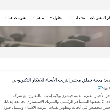
ز المعلومات
الحلول
يدعم
معلومات عنا
منتجات
علامة RFID عالية التردد/NFC
وحدة تحديد الهوية بترددات الراديو عالية التردد
قارئ RFID منخفض التردد
علامة RFID منخفضة التردد
يد: مدينة تطلق مختبر إنترنت الأشياء للابتكار التكنولوجي
Mar 
الأخبار، تعتزم مدينة فيشرز بولاية إنديانا، بالتعاون مع شركة
ClearObject بصفتها المستأجر الرئيسي والشريك الاستشاري لجامعة إنديانا،
ختبر متخصص في أبحاث وتطوير تقنيات إنترنت الأشياء. وتشمل حلول