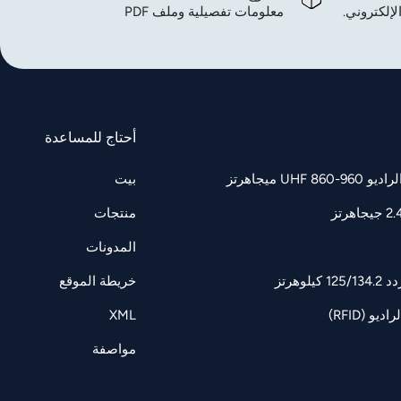
لإلكتروني.
معلومات تفصيلية وملف PDF
أحتاج للمساعدة
UH ميجاهرتز
بيت
منتجات
المدونات
وهرتز
خريطة الموقع
و (RFID)
XML
مواصفة