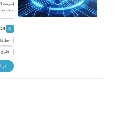
إنترنت ال
عربي
الهاتف ال
日语
فيشرز، ج
한국어
الك
نسمة، با
Türk
بطاقة UHF RFID للزجاج الأ
للعديد م
بشكل خاص
Ελληνικά
قارئ UHF RFID وفقًا لبروتوكول ISO18000-6C
كما...
Melayu
اقرأ ا
Polski
แบบไทย
Tiếng Việt
Indonesia