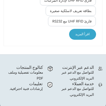
قارئ UHF RFID لإدارة المركبات
الراديو (RFID) بشكل عام؟يجب تطبيق نقطتين:1) إدارة
norsk
دخول وخروج خوذة الأمان2) إدارة الشخص الذي يرتدي
بطاقة تعريف لاسلكية صغيرة
خوذة الأمان3. ما هي عملية إدارة شؤون الموظفين في
magyar
قارئ UHF RFID مع RS232
مجال تقنية تحديد الهوية بموجات الراديو (RFID)؟ أولًا،
نشرح آلية إدارة دخول وخروج خوذة الأمان: يتم وضع
خوذة الأمان والأدوات في مكان مخصص. عند إخراج
اقرأ المزيد
خوذة الأمان أو أي شيء آخر من نقطة التفتيش، يقوم
قارئ RFID بمسح الأشياء الم...
الدعم عبر الإنترنت
كتالوج المنتجات
للتواصل مع الدعم عبر
معلومات تفصيلية وملف
البريد الإلكتروني.
PDF
خدمة العملاء
تعليمات
للتواصل مع الدعم عبر
إرشادات فنية احترافية.
البريد الإلكتروني.