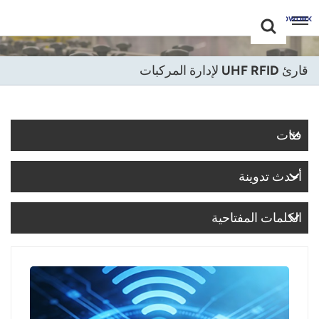
Choose Your
+86 -18681515767
Language(عربي)
قارئ UHF RFID لإدارة المركبات
English
Français
فئات
Deutsch
أحدث تدوينة
Русский
Italiano
الكلمات المفتاحية
Español
Português
Nederland