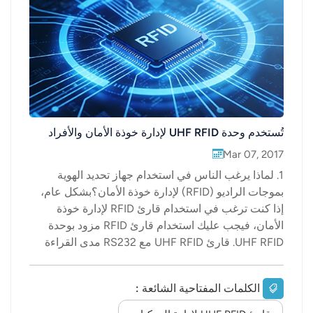
عربي
日语
한국어
Türk
تُستخدم وحدة UHF RFID لإدارة خوذة الأمان والأفراد
Ελληνικά
Mar 07, 2017
1. لماذا يرغب الناس في استخدام جهاز تحديد الهوية
Melayu
بموجات الراديو (RFID) لإدارة خوذة الأمان؟بشكل عام،
إذا كنت ترغب في استخدام قارئ RFID لإدارة خوذة
Polski
الأمان، فيجب عليك استخدام قارئ RFID مزود بوحدة
UHF RFID. قارئ UHF RFID مع RS232 مدى القراءة
แบบไทย
أطول. خوذة الأمان جزء من إدارة المستودعات. إلى
Tiếng Việt
جانب خوذة الأمان، هناك بعض الملابس الرسمية
الكلمات المفتاحية الشائعة :
وصناديق أدوات العمال التي تحتاج إلى إدارة.2. أين
Indonesia
يُستخدم خوذة الأمان المزودة بتقنية تحديد الهوية بموجات