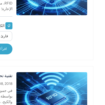
عربي
الإعارة؛
ويساهم ب
日语
한국어
الك
ونظام ال
فحص البو
Türk
قارئ RFID بعيد المدى UHF
المكتبات،
والموظفين
Ελληνικά
اقرأ ا
Melayu
Polski
تقنية تحديد ال
แบบไทย
08, 2018
Tiếng Việt
في جميع 
بواسطة جه
Indonesia
والكبح، 