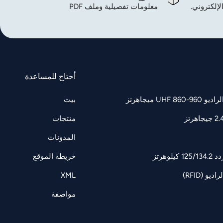
لإلكتروني.
معلومات تفصيلية وملف PDF
أحتاج للمساعدة
UH ميجاهرتز
بيت
منتجات
المدونات
وهرتز
خريطة الموقع
و (RFID)
XML
مواصفة