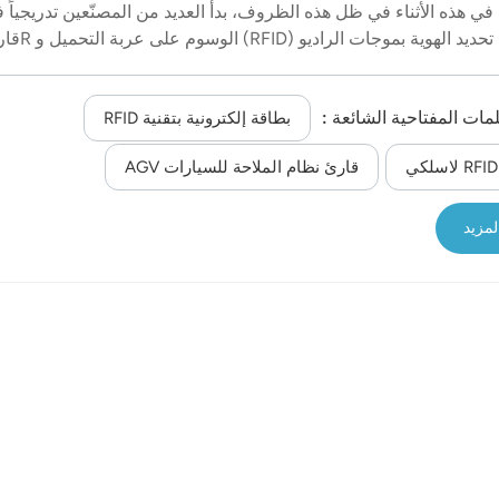
في هذه الأثناء في ظل هذه الظروف، بدأ العديد من المصنّعين تدريجياً 
استخدام تحديد الهوية بموجات الراديو (FID
م تركيبها على سكة النقل لتحديد الموقع المحدد لعربة التحميل بهدف تحس
عمل. من بين هذه العوامل، يحتاج مصنّعو كربيد الكالسيوم بشكل عاجل
لمات المفتاحية الشائعة :
ن عملية الإنتاج. فلكي يتم ملء أفران كربيد الكالسيوم، يجب محاذاة
بطاقة إلكترونية بتقنية RFID
خام بدقة مع باب تحميل عربة السكة الحديدية، وذلك لتقليل هدر المواد.
قارئ نظام الملاحة للسيارات AGV
دام جهاز التشفير للقياس، يتسبب تسارع العربة واكتشافها وكبحها في
يف، بينما لا يقيس جهاز التشفير مسافة الانزلاق، مم...
لمزيد