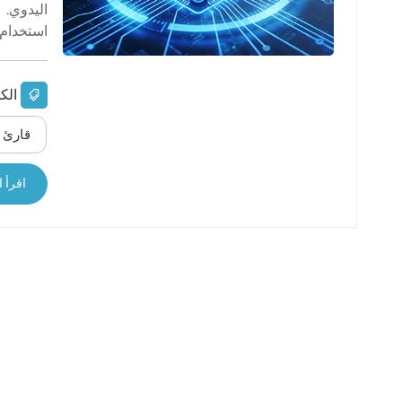
اليدوي. 
norsk
FID ت
magyar
كفاءة ال
الك
إلى تحسي
المواد ال
قارئ RFID لاسلكي
عند استخ
انزلاق طف
اقرأ ا