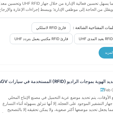
RFID، مما يسهل تحسين فعالية الإدارة من خلال جهاز UHF RFID وتحسي
 ويقلل من الحاجة إلى موظفي الإدارة؛ ويبسط إجراءات الإعارة والإرجاع
شكل كبير في تحسين مخزون الكتب وتسويتها. ثانياً: تتكامل الأنظمة
نظام إدارة الكتب بتقنية RFID يشمل نظام نقل العلامات، ونظام الاستعارة الذات
لمات المفتاحية الشائعة :
إرجاع الذاتي، ونظام البحث الذكي، ونظام جرد السيارات اليدوية، ونظام
قارئ RFID لاسلكي
ابات الآمنة. ثالثًا: ضروري الآن، تتزايد باستمرار مشكلة إدارة الكتب 
قارئ RFID مكتبي يعمل بتردد UHF
 وتتزايد الحاجة إلى خدمة القراء، وتواجه المكتبات قيودًا في الميزانية
، و...
لمزيد
هوية بموجات الراديو (RFID) المستخدمة في سيارات AGV
Feb 
الأوقات، يتم تحديد موضع عربة التحميل في مصنع الإنتاج المحلي
از التشفير الموجود على العجلة. إلا أنها تنزلق بسهولة أثناء التسارع
مما يجعل تحديد موضعها أكثر صعوبة، ولا يمكن تحقيقه إلا بالتصحيح