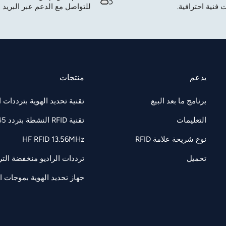
 فنية احترافية.
للتواصل مع الدعم عبر البريد ا
يدعم
منتجات
برنامج ما بعد البيع
تقنية تحديد الهوية بترددات الراديو F 860-960
التعليمات
تقنية RFID النشطة بتردد 2.45 جيجاهرتز
نوع شريحة علامة RFID
HF RFID 13.56MHz
تحميل
ترددات الراديو منخفضة التردد 125/134.2 كيل
جهاز تحديد الهوية بموجات الرادي