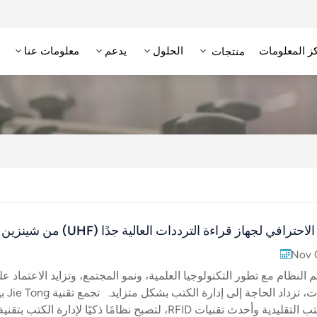
ز المعلومات
الحلول
يدعم
معلومات عنا
منتجات
علامة RFID عالية التردد/NFC
وحدة تحديد الهوية بترددات الراديو عالية التردد
قارئ RFID منخفض التردد
علامة RFID منخفضة التردد
احترافي لجهاز قراءة الترددات العالية جدًا (UHF) من شينزين
Nov 
ديم النظام مع تطور التكنولوجيا العلمية، ونمو المجتمع، وتزايد الاعتماد ع
المعلومات، تزداد الحاجة إلى إدار
إدارة الكتب التقليدية وأحدث تقنيات RFID، لتصبح نظامًا ذكيًا لإدارة الكتب بتقنية