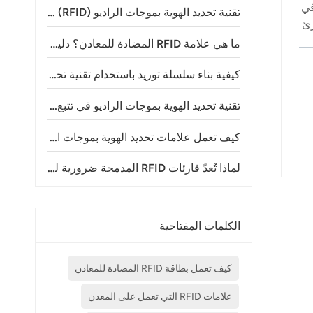
في
تقنية تحديد الهوية بموجات الراديو (RFID) في مدن الملاهي: استخداماتها وفوائدها وكيفية عملها
R) الوسوم على عربة التحميل و Rقارئ
ين
ما هي علامة RFID المضادة للمعادن؟ دليل شامل لتقنية RFID على المعادن
كيفية بناء سلسلة توريد باستخدام تقنية تحديد الهوية بموجات الراديو (RFID) للتتبع
تقنية تحديد الهوية بموجات الراديو في تتبع الحيوانات: إحداث تحول في إدارة الثروة الحيوانية ومراقبة الحياة البرية
كيف تعمل علامات تحديد الهوية بموجات الراديو (RFID) للماشية؟ فهم تكنولوجيا تحديد هوية الماشية الحديثة
لماذا تُعدّ قارئات RFID المدمجة ضرورية لتطبيقات إنترنت الأشياء الحديثة؟
الكلمات المفتاحية
كيف تعمل بطاقة RFID المضادة للمعادن
علامات RFID التي تعمل على المعدن