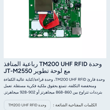
وحدة TM200 UHF RFID رباعية المنافذ
مع لوحة تطوير JT-M2550
وحدة قارئ TM200 UHF RFID، وحدة قراءة/كتابة عالية الكفاءة
ومنخفضة التكلفة، تتمتع بحقوق ملكية فكرية مستقلة. تعمل
بترددات تتراوح بين 860-868 ميجاهرتز أو 902-928 ميجاهرتز.
بفضل هوائي 8 ديسيبل، يصل مدى القراءة إلى 10 أمتار أو أكثر.
يسهل إنشاء نظام RFID بسرعة وسهولة بفضل مصدر الطاقة
الكلمات المفتاحية الشائعة :
وحدة TM200 UHF RFID