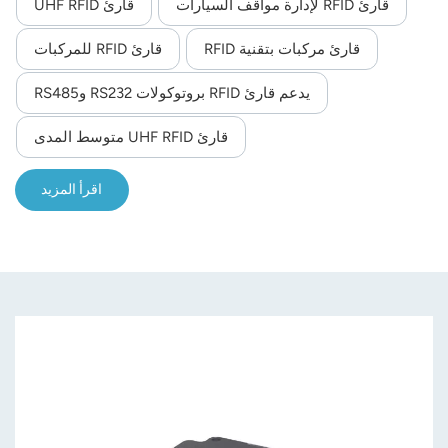
حجمه الصغير ووزنه الخفيف.
قارئ RFID لإدارة مواقف السيارات
قارئ UHF RFID
قارئ مركبات بتقنية RFID
قارئ RFID للمركبات
يدعم قارئ RFID بروتوكولات RS232 وRS485
قارئ UHF RFID متوسط ​​المدى
اقرأ المزيد