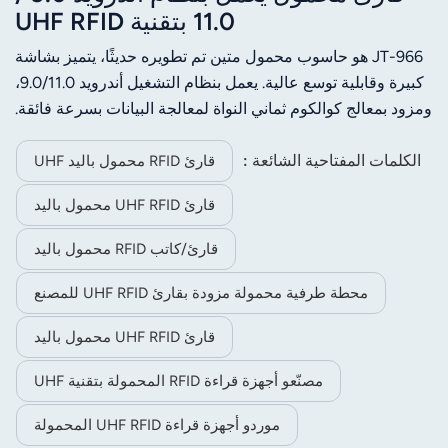
11.0 بتقنية UHF RFID
JT-966 هو حاسوب محمول متين تم تطويره حديثًا، يتميز بشاشة
كبيرة وقابلية توسع عالية. يعمل بنظام التشغيل أندرويد 9.0/11.0،
ومزود بمعالج كوالكوم ثماني النواة لمعالجة البيانات بسرعة فائقة.
يأتي بشاشة عالية الدقة مقاس 5.5 بوصة، ومدمج بها وظائف
مسح الباركود، وتقنية الاتصال قريب المدى (NFC)، وغيرها. يدعم
الكلمات المفتاحية الشائعة :
قارئ RFID محمول باليد UHF
الجهاز الشحن السريع وشاحن UHF لضمان قابلية توسع ممتازة.
قارئ UHF RFID محمول باليد
بالإضافة إلى ذلك، يوفر الجهاز المزود بنظام التشغيل أندرويد 11.0
وظائف اختيارية متنوعة، مثل منفذ UHF مدمج، وخاصية التعرف
قارئ/كاتب RFID محمول باليد
على بصمات الأصابع، وقياس الحجم، مما يلبي احتياجات قطاعات
الخدمات اللوجستية، والمستودعات، والتصنيع، وتجارة التجزئة،
محطة طرفية محمولة مزودة بقارئ UHF RFID للمصنع
وتتبع الأصول، وفحص الطاقة، وغيرها.
قارئ UHF RFID محمول باليد
مصنّعو أجهزة قراءة RFID المحمولة بتقنية UHF
موردو أجهزة قراءة UHF RFID المحمولة