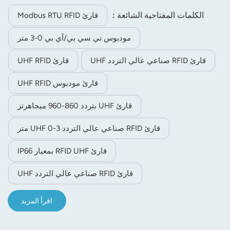
بالملكية الفكرية مع خوارزمية التعرف على العلامات عالية الأداء
مراقبة ذكية لحالة العمل بواسطة البرنامج، لا يحدث عطل أثناء
الكلمات المفتاحية الشائعة :
قارئ Modbus RTU RFID
التشغيل على مدار 24 ساعة لمدة 365 يومًا.تم تصميم الغطاء
مودبوس تي سي بي/آي بي 0-3 متر
السفلي لتركيب القطع الحديدية، مما يجعله مناسبًا للتركيب في
بيئة خط الإنتاج الصناعي وتركيب القارئ.حجم صغير ووزن خفيف،
قارئ RFID صناعي عالي التردد UHF
قارئ UHF RFID
مما يسهل دمجه مع معدات خطوط الإنتاج الصناعية. يدعم علامة
EPCglobal UHF Class 1 Gen 2 / ISO 18000-6C RFID.
قارئ مودبوس UHF RFID
قارئ UHF بتردد 860-960 ميجاهرتز
قارئ RFID صناعي عالي التردد UHF 0-3 متر
قارئ RFID UHF بمعيار IP66
قارئ RFID صناعي عالي التردد UHF
اقرأ المزيد