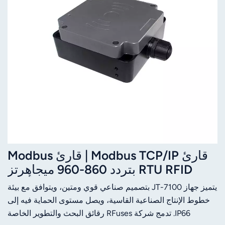
قارئ Modbus TCP/IP | قارئ Modbus
RTU RFID بتردد 860-960 ميجاهرتز
UHF، نطاق 0-3 أمتار
يتميز جهاز JT-7100 بتصميم صناعي قوي ومتين، ويتوافق مع بيئة
خطوط الإنتاج الصناعية القاسية، ويصل مستوى الحماية فيه إلى
IP66. تدمج شركة RFuses رقائق البحث والتطوير الخاصة