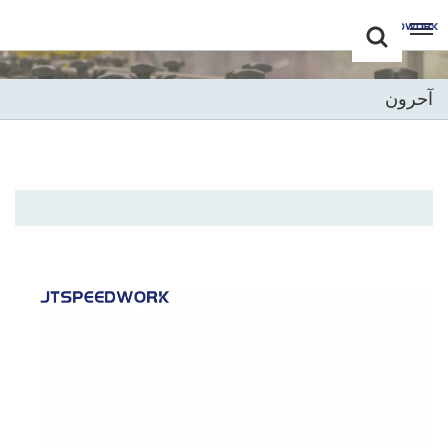
Choose Your
+86 -18681515767
Language(عربي)
آحرون
English
Français
Deutsch
Русский
Italiano
Español
Português
Nederland