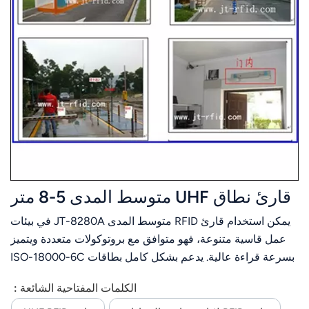
قارئ نطاق UHF متوسط ​​المدى 5-8 متر
يمكن استخدام قارئ RFID متوسط ​​المدى JT-8280A في بيئات
عمل قاسية متنوعة، فهو متوافق مع بروتوكولات متعددة ويتميز
بسرعة قراءة عالية. يدعم بشكل كامل بطاقات ISO-18000-6C
أو ISO-18000-6B. تصل مسافة القراءة الثابتة إلى 5 أمتار (تعتمد
الكلمات المفتاحية الشائعة :
على البطاقة والبيئة). يتميز JT-8280A بسهولة تركيبه بفضل