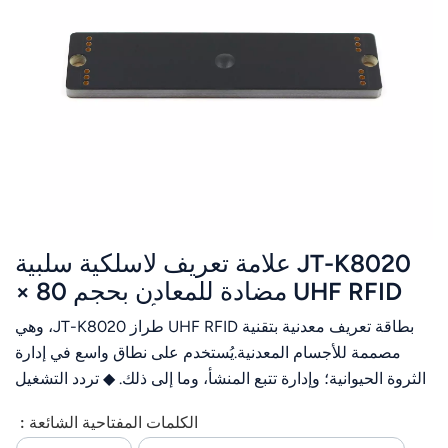
عربي
日语
한국어
Türk
Ελληνικά
JT-K8020 علامة تعريف لاسلكية سلبية
Melayu
UHF RFID مضادة للمعادن بحجم 80 ×
Polski
20 مم لتطبيقات الأشياء المعدنية
بطاقة تعريف معدنية بتقنية UHF RFID طراز JT-K8020، وهي
แบบไทย
مصممة للأجسام المعدنية.يُستخدم على نطاق واسع في إدارة
الثروة الحيوانية؛ وإدارة تتبع المنشأ، وما إلى ذلك. ◆ تردد التشغيل
Tiếng Việt
860~960 ميجاهرتز ◆ أداء جيد عند استخدامه على الأسطح
الكلمات المفتاحية الشائعة :
المعدنية
Indonesia