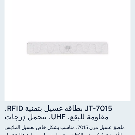
JT-7015 بطاقة غسيل بتقنية RFID،
مقاومة للبقع، UHF، تتحمل درجات
الحرارة العالية، مناسبة للأقمشة
ملصق غسيل مرن 7015، مناسب بشكل خاص لغسيل الملابس
المنسوجة، ومخصصة للتنظيف الجاف،