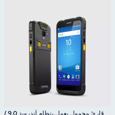
قارئ محمول يعمل بنظام أندرويد 9.0 /