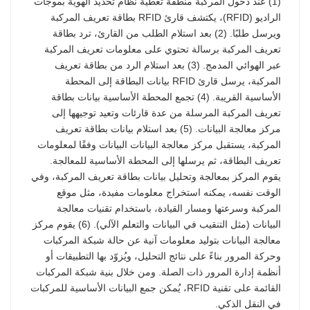
(1) عند دخول المركبة منطقة تغطية نظام تحديد الهوية بموجات
الراديو (RFID)، يكتشف قارئ RFID بطاقة تعريف المركبة
ويرسل طلبًا. (2) بعد استلام الطلب من القارئ، ترد بطاقة
تعريف المركبة برسالة تحتوي على معلومات تعريف المركبة
عبر الهوائي المدمج. (3) بعد استلام الرد من بطاقة تعريف
المركبة، يرسل قارئ RFID بيانات البطاقة إلى المحطة
الأساسية القريبة. (4) تجمع المحطة الأساسية بيانات بطاقة
تعريف المركبة المرسلة من عدة قارئات وتعيد توجيهها إلى
مركز معالجة البيانات. (5) بعد استلام بيانات بطاقة تعريف
المركبة، يستقبل مركز معالجة البيانات البيانات وفقًا لمعلومات
تعريف البطاقة، ثم يرسلها إلى المحطة الأساسية للمعالجة.
يقوم المركز بمعالجة وتحليل بيانات بطاقة تعريف المركبة، وفي
الوقت نفسه، يمكنه استخراج معلومات مفيدة، مثل موقع
المركبة وسرعتها ومسار القيادة، باستخدام تقنيات معالجة
البيانات (مثل التنقيب في البيانات والتعلم الآلي). (6) يقوم مركز
معالجة البيانات بتوليد معلومات آنية عن حالة شبكة المركبات
وحركة المرور بناءً على نتائج التحليل، ويُزوّد ​​بها التطبيقات أو
أنظمة إدارة المرور ذات الصلة. ومن خلال بنية شبكة المركبات
القائمة على تقنية RFID، يُمكن جمع البيانات الأساسية للمركبات
في النقل الذكي.