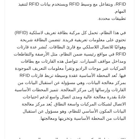
RFID، ويتفاعل مع وسيط RFID ويستخدم بيانات RFID لتنفيذ
المهام.
تطبيقات محددة.
في هذا النظام، تحمل كل مركبة بطاقة تعريف لاسلكية (RFID)
تحتوي على معلومات تعريفية فريدة. تتضمن البطاقة شريحة
وهوائيًا للاتصال اللاسلكي مع قارئ البطاقات. تُنشر عدة قارئات
RFID في مواقع رئيسية ضمن النظام، مثل الأرصفة والتقاطعات
ومداخل مواقف السيارات. تتواصل هذه القارئات مع بطاقات
المركبات عبر موجات الراديو وتقرأ معلومات التعريف الموجودة
فيها. تُعد المحطة الأساسية عقدة وسيطة تربط قارئات RFID
بمركز معالجة البيانات، وهي مسؤولة عن استقبال البيانات من
القارئات وإرسالها إلى مركز المعالجة. تتميز المحطات الأساسية
عادةً بقدرة معالجة عالية ومدى اتصال واسع لدعم احتياجات
الاتصال لشبكات المركبات واسعة النطاق. يُعد مركز معالجة
البيانات المكون الأساسي للنظام، وهو مسؤول عن استقبال
البيانات من المحطة الأساسية وتخزينها ومعالجتها.