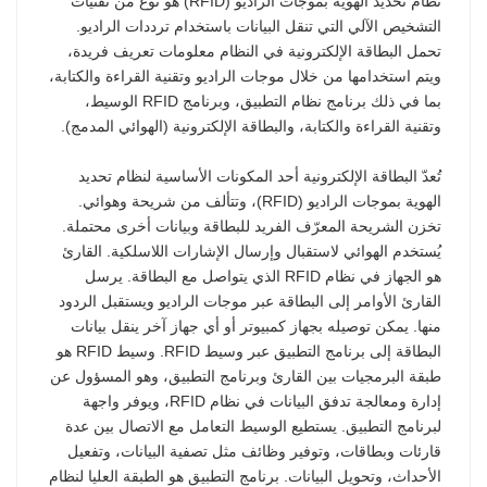
نظام تحديد الهوية بموجات الراديو (RFID) هو نوع من تقنيات
التشخيص الآلي التي تنقل البيانات باستخدام ترددات الراديو.
norsk
تحمل البطاقة الإلكترونية في النظام معلومات تعريف فريدة،
ويتم استخدامها من خلال موجات الراديو وتقنية القراءة والكتابة،
magyar
بما في ذلك برنامج نظام التطبيق، وبرنامج RFID الوسيط،
وتقنية القراءة والكتابة، والبطاقة الإلكترونية (الهوائي المدمج).
تُعدّ البطاقة الإلكترونية أحد المكونات الأساسية لنظام تحديد
الهوية بموجات الراديو (RFID)، وتتألف من شريحة وهوائي.
تخزن الشريحة المعرّف الفريد للبطاقة وبيانات أخرى محتملة.
يُستخدم الهوائي لاستقبال وإرسال الإشارات اللاسلكية. القارئ
هو الجهاز في نظام RFID الذي يتواصل مع البطاقة. يرسل
القارئ الأوامر إلى البطاقة عبر موجات الراديو ويستقبل الردود
منها. يمكن توصيله بجهاز كمبيوتر أو أي جهاز آخر ينقل بيانات
البطاقة إلى برنامج التطبيق عبر وسيط RFID. وسيط RFID هو
طبقة البرمجيات بين القارئ وبرنامج التطبيق، وهو المسؤول عن
إدارة ومعالجة تدفق البيانات في نظام RFID، ويوفر واجهة
لبرنامج التطبيق. يستطيع الوسيط التعامل مع الاتصال بين عدة
قارئات وبطاقات، وتوفير وظائف مثل تصفية البيانات، وتفعيل
الأحداث، وتحويل البيانات. برنامج التطبيق هو الطبقة العليا لنظام