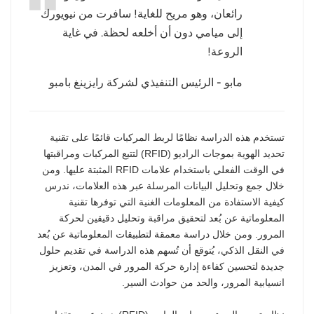
رائعان، وهو مريح للغاية! سافرت من نيويورك
عربي
إلى ميامي دون أن أخلعه لحظة. في غاية
الروعة!
日语
مابو - الرئيس التنفيذي لشركة رايزينغ بامبو
한국어
Türk
تستخدم هذه الدراسة نظامًا لربط المركبات قائمًا على تقنية
Ελληνικά
تحديد الهوية بموجات الراديو (RFID) لتتبع المركبات ومراقبتها
في الوقت الفعلي باستخدام علامات RFID المثبتة عليها. ومن
Melayu
خلال جمع وتحليل البيانات المرسلة عبر هذه العلامات، ندرس
كيفية الاستفادة من المعلومات الغنية التي توفرها تقنية
Polski
المعلوماتية عن بُعد لتحقيق مراقبة وتحليل دقيقين لحركة
المرور. ومن خلال دراسة معمقة لتطبيقات المعلوماتية عن بُعد
แบบไทย
في النقل الذكي، يُتوقع أن تُسهم هذه الدراسة في تقديم حلول
جديدة لتحسين كفاءة إدارة حركة المرور في المدن، وتعزيز
Tiếng Việt
انسيابية المرور، والحد من حوادث السير.
Indonesia